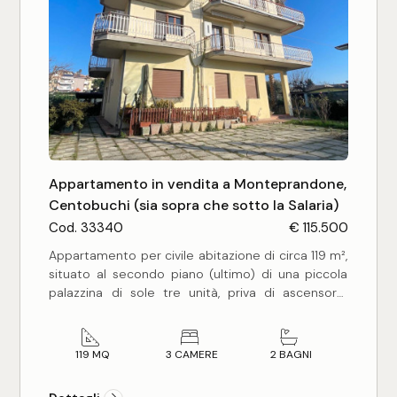
Ideale per qualsiasi tipo di attività sia
commerciale, professionale, ufficio che richieda
comodità, visibilità ed esposizione.
Appartamento in vendita a Monteprandone,
Centobuchi (sia sopra che sotto la Salaria)
Cod. 33340
€ 115.500
Appartamento per civile abitazione di circa 119 m²,
situato al secondo piano (ultimo) di una piccola
palazzina di sole tre unità, priva di ascensore.
L'immobile si distingue per gli ampi spazi e la
distribuzione funzionale degli ambienti, offrendo
un ingresso su un ampio corridoio, un luminoso
119 MQ
3 CAMERE
2 BAGNI
soggiorno, una grande cucina abitabile, tre
camere matrimoniali, due bagni entrambi