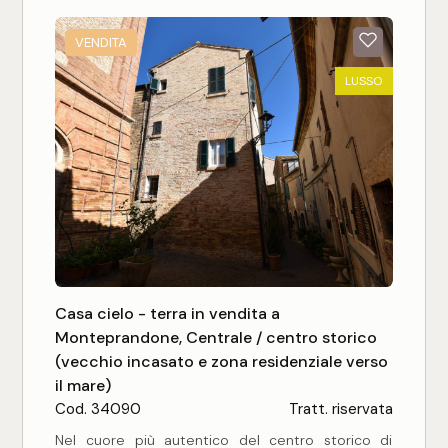
ripostiglio e lavanderia.
mq
Il giardino recintato di 3.000 mq con piante ad
alto fusto offre una privacy totale e una vista
VENDITA
mozzafiato dal mare Adriatico all'Appennino, a soli
LUSSO
4 km dal mare.
È una soluzione già in buono stato, perfettamente
vivibile con un potenziale davvero importante.
Locali
Qualsiasi
1
Casa cielo - terra in vendita a
Monteprandone, Centrale / centro storico
(vecchio incasato e zona residenziale verso
2
il mare)
Cod. 34090
Tratt. riservata
3
Nel cuore più autentico del centro storico di