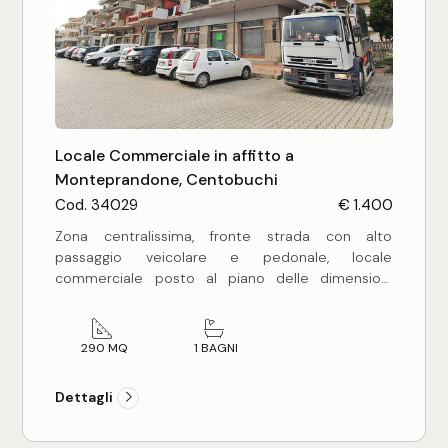
Locale Commerciale in affitto a
Monteprandone, Centobuchi
Cod. 34029
€ 1.400
Zona centralissima, fronte strada con alto
passaggio veicolare e pedonale, locale
commerciale posto al piano delle dimensioni
totali di mq 210 circa composto attualmente da
unico vano, suddivisibile a piacere, completo di
antibagno e bagno oltre ad annesso locale
290 MQ
1 BAGNI
deposito/magazzino di mq 80 circa sito al piano
seminterrato e collegato tramite scala interna.
Dettagli
Precedentemente locato a primario istituto di
credito, l'immobile si presenta in buone condizioni
generali con 3 ampie vetrine fronte strada e 1