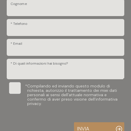
Cognome
* Telefono
* Email
* Di quali informazioni hai bisogno?
*
Compilando ed inviando questo modulo di
richiesta, autorizzo il trattamento dei miei dati
personali ai sensi dell'attuale normativa e
confermo di aver preso visione dell'informativa
privacy.
INVIA