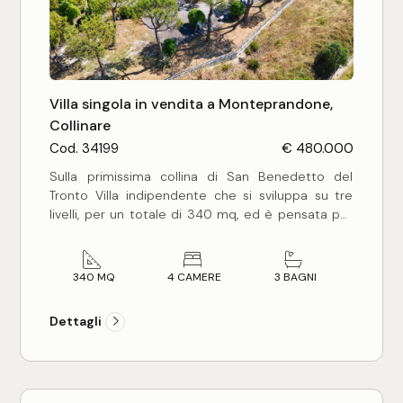
Commerciali
Industriali
Villa singola in vendita a Monteprandone,
Collinare
Cod. 34199
€ 480.000
Terreni
Sulla primissima collina di San Benedetto del
Tronto Villa indipendente che si sviluppa su tre
livelli, per un totale di 340 mq, ed è pensata per
Prezzo
offrire spazi ampi e funzionali.
Al piano interrato, troviamo un grande garage, una
spaziosa taverna, bagno, una cantina e un locale
340 MQ
4 CAMERE
3 BAGNI
tecnico oltre scala di accesso ai piani;
Al piano terra, un luminoso ingresso, un grande
Dettagli
soggiorno con camino, cucina, tre camere (due
matrimoniali e una singola) ed un bagno.
Al primo piano, una camera matrimoniale con
bagno en-suite e due soffitte ideali come
Totale