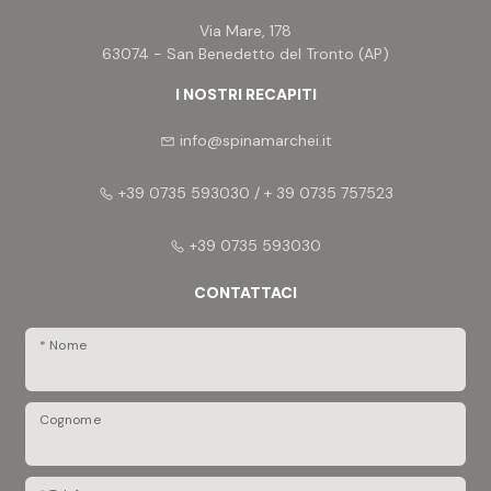
3
Via Mare, 178
63074 - San Benedetto del Tronto (AP)
4
I NOSTRI RECAPITI
info@spinamarchei.it
5
+39 0735 593030 / + 39 0735 757523
5+
+39 0735 593030
CONTATTACI
Altre
opzioni
* Nome
-
multiscelta
Cognome
Giardino