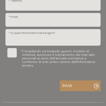
* Telefono
Posto auto/Box
* Email
Balcone/Terrazzo
Ascensore
* Di quali informazioni hai bisogno?
Arredato
*
Compilando ed inviando questo modulo di
richiesta, autorizzo il trattamento dei miei dati
personali ai sensi dell'attuale normativa e
Nuova costruzione
confermo di aver preso visione dell'informativa
privacy.
Lusso
INVIA