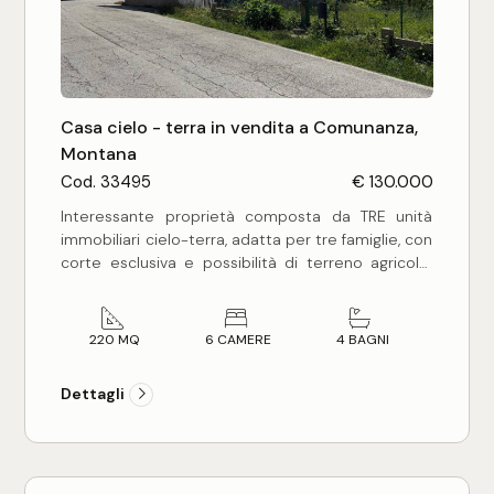
Commerciali
Industriali
Casa cielo - terra in vendita a Comunanza,
Montana
Cod. 33495
€ 130.000
Terreni
Interessante proprietà composta da TRE unità
immobiliari cielo-terra, adatta per tre famiglie, con
corte esclusiva e possibilità di terreno agricolo.
Prezzo
PANORAMICISSIMA!!!
Casa indipendente posta su due livelli oltre
220 MQ
6 CAMERE
4 BAGNI
sottotetto abitabile di complessivi 330 mq circa.
Le abitazioni, di circa 110 mq ciascuna, si
Dettagli
sviluppano su tre livelli, ognuna con ingresso
indipendente: il piano terra ospita la zona giorno, il
piano primo la zona notte e soffitta al piano
secondo sottotetto; .
Totale