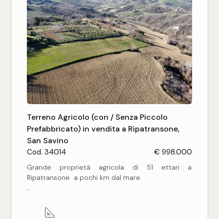
tradizione rurale marchigiana, con materiali
originali in pietra e mattoni che, se valorizzati,
possono restituire tutto il fascino di un tempo.
Terreno Agricolo (con / Senza Piccolo
Prefabbricato) in vendita a Ripatransone,
San Savino
Cod. 34014
€ 998.000
Grande proprietà agricola di 51 ettari a
Ripatransone  a pochi km dal mare
Nel suggestivo territorio di Ripatransone, a breve
distanza dalla costa adriatica, proponiamo in
vendita un'importante proprietà agricola di ben