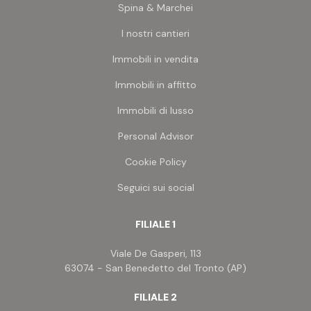
Spina & Marchei
Una proprietà rara per estensione, posizione e
potenzialità di sviluppo.
I nostri cantieri
Opportunità unica nel panorama agricolo
Immobili in vendita
marchigiano.
Immobili in affitto
Immobili di lusso
Personal Advisor
Cookie Policy
Seguici sui social
FILIALE 1
Viale De Gasperi, 113
63074 - San Benedetto del Tronto (AP)
FILIALE 2