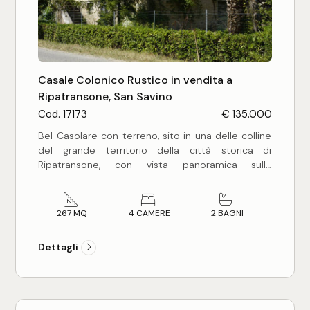
Commerciali
Industriali
Casale Colonico Rustico in vendita a
Ripatransone, San Savino
Cod. 17173
€ 135.000
Terreni
Bel Casolare con terreno, sito in una delle colline
del grande territorio della città storica di
Ripatransone, con vista panoramica sulla
Prezzo
campagna e sulle colline circostanti. Distanza
dalla costa e dal mare 10 km circa.
Il casolare è dislocato su due livelli per
267 MQ
4 CAMERE
2 BAGNI
complessivi mq 267, composto da: piano terra di
mq 152 circa, costituito da 7 locali destinati
Dettagli
ripostiglio/fondaco; piano primo di mq 115 circa,
costituito da un appartamento, formato da
soggiorno con camino, cucina abitabile, quattro
camere da letto, due bagni, ampio terrazzo di mq
Totale