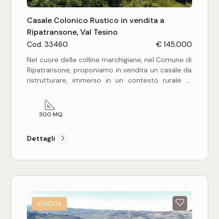
Casale Colonico Rustico in vendita a
Ripatransone, Val Tesino
Cod. 33460
€ 145.000
Nel cuore delle colline marchigiane, nel Comune di
Ripatransone, proponiamo in vendita un casale da
ristrutturare, immerso in un contesto rurale di
grande fascino e tranquillità.
L'immobile, completamente da ristrutturare in
tutte le sue parti, si trova in posizione dominante,
300 MQ
godendo di una vista panoramica sui dolci rilievi
circostanti, tipici del paesaggio marchigiano.
Dettagli
La sua esposizione privilegiata garantisce luce
naturale per gran parte della giornata, rendendolo
ideale per un progetto di recupero a fini abitativi,
ricettivi o agrituristici.
Il casale colonico gode di una corte esterna di
circa mq 2000.
VENDITA
Il casale conserva il carattere autentico della