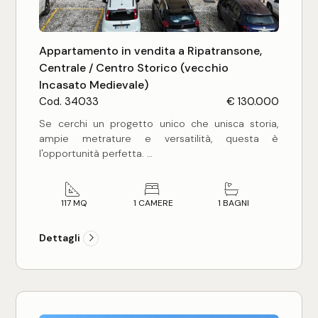
pronta per essere abitata e amata.
Appartamento in vendita a Ripatransone,
Centrale / Centro Storico (vecchio
Incasato Medievale)
Cod. 34033
€ 130.000
Se cerchi un progetto unico che unisca storia,
ampie metrature e versatilità, questa è
l'opportunità perfetta.
Situato nella suggestiva Piazza Donna Bianca The
Tharolis, nel pieno centro storico di Ripatransone,
117 MQ
1 CAMERE
1 BAGNI
proponiamo in vendita un appartamento con vari
accessori, ideale sia come residenza che come
Dettagli
investimento per locazioni turistiche di alto livello.
L'abitazione principale si sviluppa al primo piano di
una piccola ed elegante palazzina, con superficie
di 117 mq. circa, composto da ingresso, ampio
soggiorno, cucina, camera e bagno.