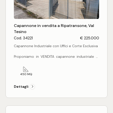
Capannone in vendita a Ripatransone, Val
Tesino
Cod. 34221
€ 225.000
Capannone Industriale con Uffici e Corte Esclusiva
Proponiamo in VENDITA capannone industriale di
complessivi 450 mq, ideale per diverse tipologie
di attività produttive, artigianali o logistiche.
450 MQ
L'immobile è così composto:
Dettagli
* 120 mq ad uso uffici, ben distribuiti e funzionali
* 330 mq destinati a lavorazione/magazzino, con
ampia area operativa
* Altezza interna di 6,50 metri, perfetta per
stoccaggio o utilizzo di macchinari