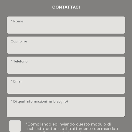
CONTATTACI
* Nome
Cognome
* Telefono
* Email
* Di quali informazioni hai bisogno?
*
Compilando ed inviando questo modulo di
richiesta, autorizzo il trattamento dei miei dati