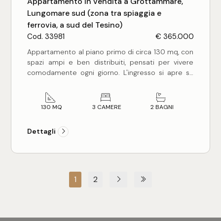
Appartamento in vendita a Grottammare,
Lungomare sud (zona tra spiaggia e
ferrovia, a sud del Tesino)
Cod. 33981
€ 365.000
Appartamento al piano primo di circa 130 mq, con
spazi ampi e ben distribuiti, pensati per vivere
comodamente ogni giorno. L'ingresso si apre su
un grande soggiorno con camino, una sala da
pranzo dedicata e una cucina abitabile separata,
funzionale e luminosa.
130 MQ
3 CAMERE
2 BAGNI
La zona notte è ben disimpegnata da corridoio e
comprende tre camere da letto, di cui due
Dettagli
matrimoniali davvero generose e una singola
spaziosa, oltre a due bagni entrambi finestrati e
completi di doccia. Presente anche una comoda
lavanderia, dettaglio che nella vita di tutti i giorni
fa la differenza.
1
2
All'esterno, tre ampi balconi per complessivi 25
mq circa garantiscono sfoghi vivibili e luce
naturale in ogni ambiente.
L'immobile si presenta in ottimo stato di