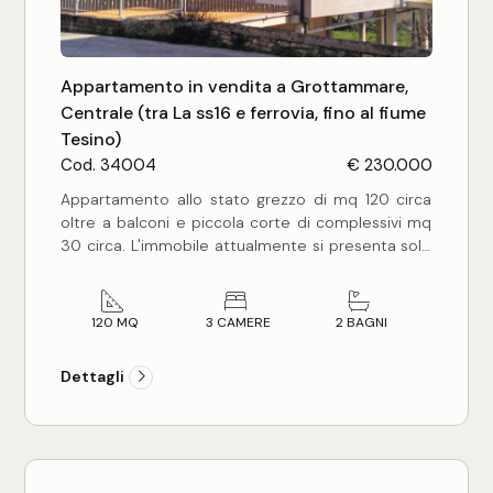
Posto auto/Box
Balcone/Terrazzo
Appartamento in vendita a Grottammare,
Centrale (tra La ss16 e ferrovia, fino al fiume
Tesino)
Ascensore
Cod. 34004
€ 230.000
Appartamento allo stato grezzo di mq 120 circa
Arredato
oltre a balconi e piccola corte di complessivi mq
30 circa. L'immobile attualmente si presenta solo
con le mura perimetrali e le persiane di alluminio
Nuova costruzione
istallate, il resto è tutto da fare, pavimentazione,
muri divisori, impianti, finestre. La distribuzione
120 MQ
3 CAMERE
2 BAGNI
degli interni può essere sviluppata a piacimento
Lusso
secondo necessità tenendo comunque presente
Dettagli
che grazie all'abbondante superficie è possibile
realizzare un abitazione con 3 camere da letto, 2
bagni, soggiorno e cucina. Insieme
all'appartamento viene venduto al piano primo
sotto strada uno spazio coperto di mq 70 circa