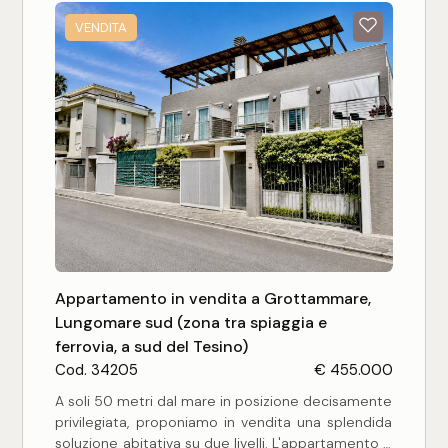
dove è possibile parcheggiare più di un auto e al
piano secondo sotto strada un locale uso
VENDITA
deposito/magazzino (tamponato su 3 lati) di mq
85 circa. L'immobile è porzione di un fabbricato di
sole 4 abitazioni posto non lontano dal centro, dai
servizi principali e dal mare.
Appartamento in vendita a Grottammare,
Lungomare sud (zona tra spiaggia e
ferrovia, a sud del Tesino)
Cod. 34205
€ 455.000
A soli 50 metri dal mare in posizione decisamente
privilegiata, proponiamo in vendita una splendida
soluzione abitativa su due livelli. L'appartamento è