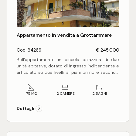
Commerciali
Industriali
Appartamento in vendita a Grottammare
Cod. 34266
€ 245.000
Terreni
Bell'appartamento in piccola palazzina di due
unità abitative, dotato di ingresso indipendente e
articolato su due livelli, ai piani primo e secondo,
Prezzo
senza ascensore, della superficie complessiva di
mq 75 circa, oltre i balconi e terrazzi, costituito
da:
75 MQ
2 CAMERE
2 BAGNI
- piano primo di mq 46 circa - composto da
ingresso su ampio soggiorno, cucinotto, una
Dettagli
cameretta singola, ampio balcone perimetrale di
mq 44 circa, scala di accesso interna per il piano
superiore; piano secondo ed ultimo di mq 29
circa - composto da una camera da letto
Totale