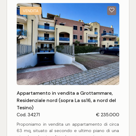
3
VENDITA
4
5
5+
Camere
Qualsiasi
Appartamento in vendita a Grottammare,
Residenziale nord (sopra La ss16, a nord del
Tesino)
1
Cod. 34271
€ 235.000
Proponiamo in vendita un appartamento di circa
2
63 mq, situato al secondo e ultimo piano di una