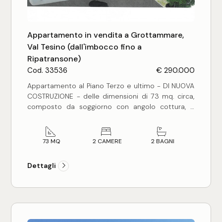
condizionamento dell'aria.
Un posto auto di proprietà toglie completamente
lo stress della ricerca del parcheggio (soprattutto
Appartamento in vendita a Grottammare,
nei mesi estivi).
Val Tesino (dall'imbocco fino a
Ripatransone)
Cod. 33536
€ 290.000
Appartamento al Piano Terzo e ultimo - DI NUOVA
COSTRUZIONE - delle dimensioni di 73 mq. circa,
composto da soggiorno con angolo cottura, 2
camere da letto matrimoniali, 2 bagni e 2 terrazzi
per complessivi 25 mq. circa.
Completo di garage al piano interrato delle
73 MQ
2 CAMERE
2 BAGNI
dimensioni di 18 mq. circa.
L'appartamento - inserito in nuova palazzina in
Dettagli
corso di costruzione - sarà rifinito con materiali di
ottimo livello qualitativo.
Buona posizione in zona residenziale a breve
distanza dal mare e dai principali servizi.
Consegna prevista: OTTOBRE 2026