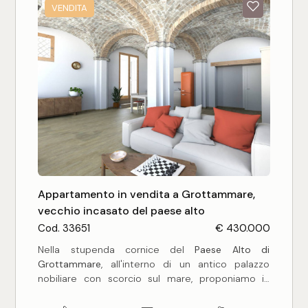
vetro doppio, gli avvolgibili in pvc, portoncino
VENDITA
blindato ed il riscaldamento autonomo.
L'abitazione fa parte di un piccolo condominio di
quattro unità abitative, e sita nel cuore del centro
cittadino con tutti i negozi e i servizi a portata di
mano, a 200 mt circa dal mare.
L'appartamento è ideale, sia per una comoda
abitazione residenziale che turistica.
Appartamento in vendita a Grottammare,
vecchio incasato del paese alto
Cod. 33651
€ 430.000
Nella stupenda cornice del
Paese Alto di
Grottammare
, all'interno di un antico palazzo
nobiliare con scorcio sul mare, proponiamo in
vendita un
suggestivo appartamento
al piano
terra di mq. 138 composto da ampio salone