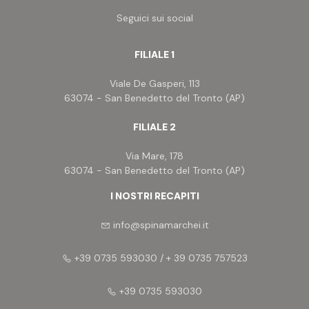
Posto auto/Box
Seguici sui social
Balcone/Terrazzo
FILIALE 1
Viale De Gasperi, 113
Ascensore
63074 - San Benedetto del Tronto (AP)
FILIALE 2
Arredato
Via Mare, 178
63074 - San Benedetto del Tronto (AP)
Nuova costruzione
I NOSTRI RECAPITI
Lusso
info@spinamarchei.it
+39 0735 593030 / + 39 0735 757523
+39 0735 593030