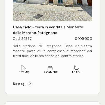
Commerciali
Industriali
Casa cielo - terra in vendita a Montalto
delle Marche, Patrignone
Cod. 32867
€ 105.000
Terreni
Nella frazione di Patrignone Casa cielo-terra
facente parte di un complesso di fabbricati dai
tratti tipici delle residenze del centro storico.
Prezzo
L'abitazione posta su quattro livelli in aderenza
per due lati, con ingresso indipendente, ha una
dimensione di 162 mq circa complessivi ed è
162 MQ
2 CAMERE
1 BAGNI
composta da: ingresso su ampio vano a
destinazione dispensa con accesso diretto a
Dettagli
locale cantina e locale garage oltre a scala di
accesso al piano primo dove è disposta la cucina
abitabile, soggiorno e bagno. Al secondo piano
troviamo due camere da letto e ampio terrazzo
Totale