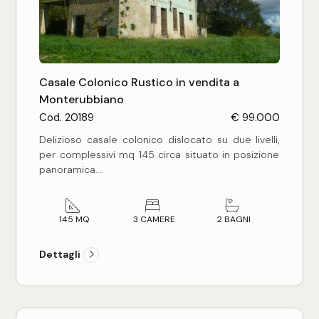
Commerciali
Industriali
Casale Colonico Rustico in vendita a
Monterubbiano
Cod. 20189
€ 99.000
Terreni
Delizioso casale colonico dislocato su due livelli,
per complessivi mq 145 circa situato in posizione
panoramica.
Prezzo
Il casale in oggetto si presenta in buone
condizioni generali, ma necessita di una
ristrutturazione globale per essere utilizzato.
145 MQ
3 CAMERE
2 BAGNI
Assolutamente da recuperare e mantenere, per
bellezza e tipicità le bellissime pavimentazioni in
Dettagli
pianchette di cotto (presenti sia al piano terra
che al piano primo), che necessitano solo di un
trattamento per essere riportate al normale
stato.
Totale