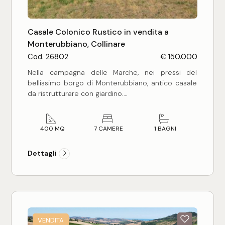
3
4
Casale Colonico Rustico in vendita a
Monterubbiano, Collinare
Cod. 26802
€ 150.000
5
Nella campagna delle Marche, nei pressi del
bellissimo borgo di Monterubbiano, antico casale
5+
da ristrutturare con giardino.
La proprietà è composta da un fabbricato
Camere
principale ed un suo ampliamento attiguo,
400 MQ
7 CAMERE
1 BAGNI
entrambi realizzati con i tipici mattoni della zona.
Questa particolare conformazione, rende l'edificio
Qualsiasi
Dettagli
nel suo complesso davvero particolare e unico e
soprattutto adatto a vari utilizzi.
Difatti anche le notevoli dimensioni (circa 400
1
mq), permettono all'acquirente di realizzare sia
un'unica abitazione oppure adattarlo in due
abitazione indipendenti.
2
Sicuramente il fabbricato potrebbe anche essere
VENDITA