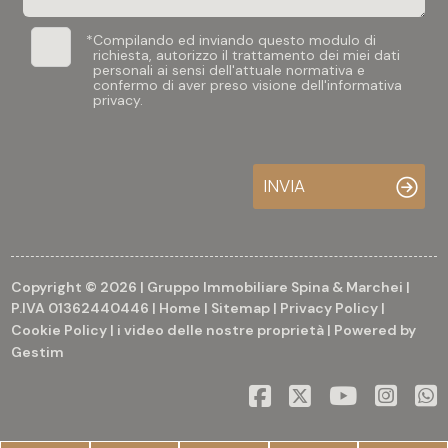
3
*
Compilando ed inviando questo modulo di
richiesta, autorizzo il trattamento dei miei dati
personali ai sensi dell'attuale normativa e
confermo di aver preso visione dell'informativa
4
privacy.
5
INVIA
5+
Altre
Copyright © 2026 | Gruppo Immobiliare Spina & Marchei |
opzioni
P.IVA 01362440446 |
Home
|
Sitemap
|
Privacy Policy
|
-
Cookie Policy
|
i video delle nostre proprietà
| Powered by
Gestim
multiscelta
Giardino