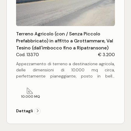
Commerciali
Industriali
Terreno Agricolo (con / Senza Piccolo
Prefabbricato) in affitto a Grottammare, Val
Tesino (dall'imbocco fino a Ripatransone)
Terreni
Cod. 13370
€ 3.200
Appezzamento di terreno a destinazione agricola,
delle dimensioni di 10.000 mq circa,
Prezzo
perfettamente pianeggiante, posto in bella
posizione commerciale, su via ad altissima densità
di traffico. La proprietà risulta avere una
conformazione regolare, di forma rettangolare e
10.000 MQ
fornita di recinzione sull'intera superificie. Il fronte
strada, in particolare, é fornito di muretto con
Dettagli
recinzione metallica rigida, oltre a due ampi
ingressi carrabili con cancelli scorrevoli.
Totale
Il terreno in oggetto é particolamente indicato