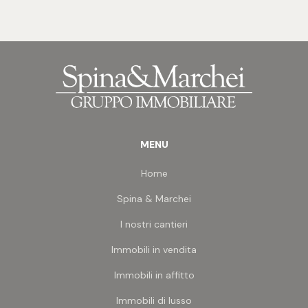
per la realizzazione di un piazzale espositivo per
mq
mezzi, anche di grosse dimensioni, o vendita
all'aperto di attrezzature di ogni genere, grazie
anche alla vicinanza dell'uscita autostradale di
Grottammare.
Fornito di irrigazione con pozzo, oltre che di
allaccio dell'energia elettrica.
ALTRE INFORMAZIONI:
>> Possibilità di frazionamento in 2 porzioni
Locali
MENU
Qualsiasi
Home
Spina & Marchei
1
I nostri cantieri
Immobili in vendita
2
Immobili in affitto
3
Immobili di lusso