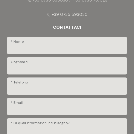
+39 0735 593030 / + 39 0735 757523
3
+39 0735 593030
4
CONTATTACI
5
* Nome
5+
Cognome
Camere
* Telefono
Qualsiasi
* Email
1
* Di quali informazioni hai bisogno?
2