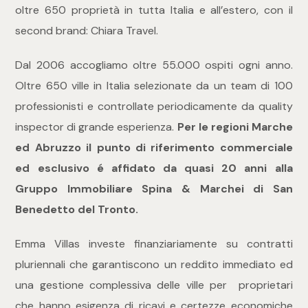
oltre 650 proprietà in tutta Italia e all’estero, con il
second brand: Chiara Travel.
Commerciali
Dal 2006 accogliamo oltre 55.000 ospiti ogni anno.
Industriali
Oltre 650 ville in Italia selezionate da un team di 100
professionisti e controllate periodicamente da quality
Terreni
inspector di grande esperienza.
Per le regioni Marche
ed Abruzzo il punto di riferimento commerciale
Prezzo
ed esclusivo é affidato da quasi 20 anni alla
Gruppo Immobiliare Spina & Marchei di San
Benedetto del Tronto.
Emma Villas investe finanziariamente su contratti
pluriennali che garantiscono un reddito immediato ed
una gestione complessiva delle ville per proprietari
Totale
che hanno esigenza di ricavi e certezze economiche