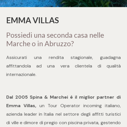
cercare
per voi
Provincia
EMMA VILLAS
Richiedi
un
Possiedi una seconda casa nelle
Comune
immobile
Marche o in Abruzzo?
Valuta e
Assicurati una rendita stagionale, guadagna
vendi il
tuo
affittandola ad una vera clientela di qualità
immobile
internazionale.
Tipologia
-
Contattaci
multiscelta
Dal 2005 Spina & Marchei é il miglior partner di
Emma Villas,
un Tour Operator incoming italiano,
Qualsiasi
azienda leader in Italia nel settore degli affitti turistici
di ville e dimore di pregio con piscina privata, gestendo
Residenziali