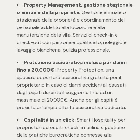
Property Management, gestione stagionale
4
o annuale della proprietà:
Gestione annuale o
stagionale della proprietà e coordinamento del
personale addetto alla locazione e alla
5
manutenzione della villa. Servizi di check-in e
check-out con personale qualificato, noleggio e
5+
lavaggio biancheria, pulizia professionale.
Protezione assicurativa inclusa per danni
Bagni
fino a 20.000€:
Property Protection, una
speciale copertura assicurativa gratuita per il
proprietario in caso di danni accidentali causati
Qualsiasi
dagli ospiti durante il soggiorno fino ad un
massimale di 20.000€. Anche per gli ospiti è
1
prevista un’ampia offerta assicurativa dedicata.
Ospitalità in un click:
Smart Hospitality per
2
proprietari ed ospiti: check-in online e gestione
delle pratiche burocratiche connesse alla