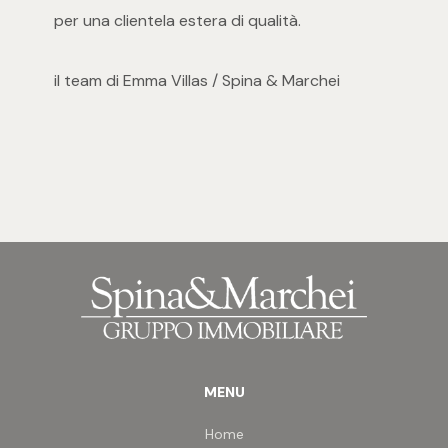
per una clientela estera di qualità.
3
il team di Emma Villas / Spina & Marchei
4
5
5+
Altre
opzioni
-
multiscelta
MENU
Giardino
Home