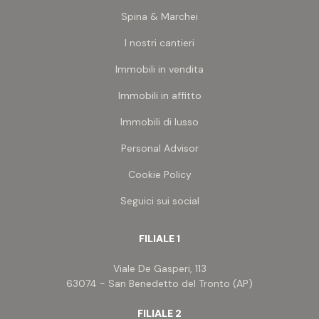
Posto auto/Box
Spina & Marchei
I nostri cantieri
Balcone/Terrazzo
Immobili in vendita
Immobili in affitto
Ascensore
Immobili di lusso
Arredato
Personal Advisor
Cookie Policy
Nuova costruzione
Seguici sui social
Lusso
FILIALE 1
Viale De Gasperi, 113
63074 - San Benedetto del Tronto (AP)
FILIALE 2