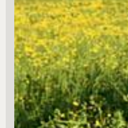
3
4
5
5+
Camere
Qualsiasi
1
2