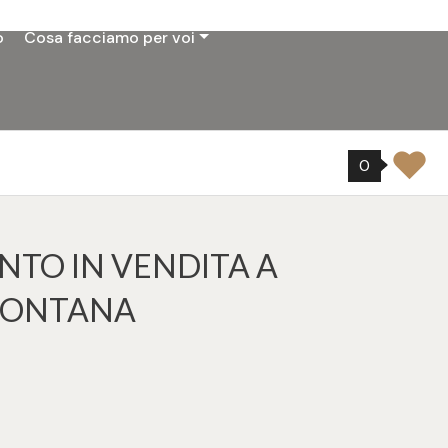
o
Cosa facciamo per voi
0
TO IN VENDITA A
 MONTANA
tampa: Cod. 925