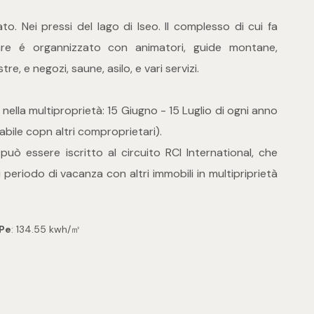
. Nei pressi del lago di Iseo. Il complesso di cui fa
iare é organnizzato con animatori, guide montane,
stre, e negozi, saune, asilo, e vari servizi.
ella multiproprietà: 15 Giugno - 15 Luglio di ogni anno
ile copn altri comproprietari).
, può essere iscritto al circuito RCI International, che
periodo di vacanza con altri immobili in multipriprietà
IPe
: 134.55 kwh/㎡