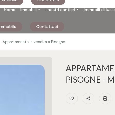
Home
Immobili
I nostri cantieri
Immobili di luss
 immobile
Contattaci
›
Appartamento in vendita a Pisogne
APPARTAMEN
PISOGNE -
Preferiti: Cod. 925
Condividi
S