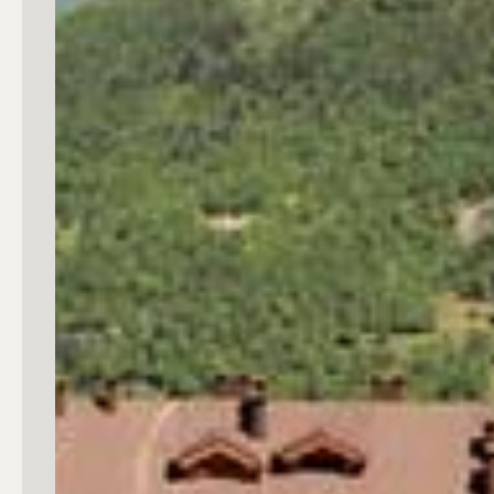
mq
Locali
Qualsiasi
1
2
3