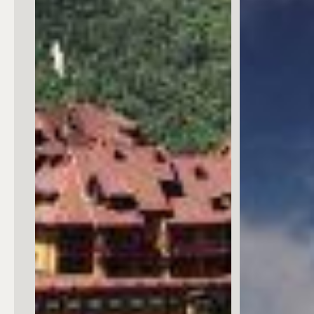
Posto auto/Box
Balcone/Terrazzo
Ascensore
Arredato
Nuova costruzione
Lusso