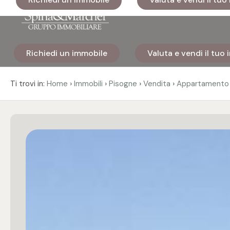
Codice
Richiedi un immobile
Valuta e vendi il tuo
Home
Contratto
›
›
›
›
Ti trovi in:
Home
Immobili
Pisogne
Vendita
Appartamento
Immobili
Qualsiasi
I nostri
Vendita
cantieri
Affitto
Immobili
di lusso
Scegli
Cosa
dove
facciamo