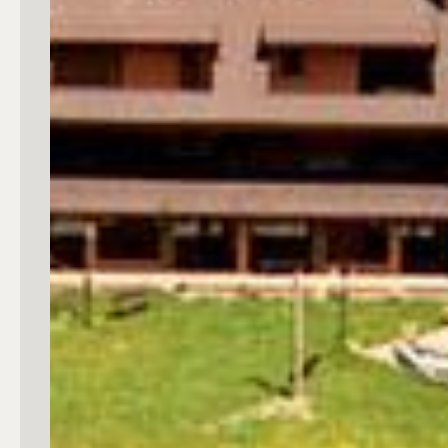
4
5
5+
Bagni
Qualsiasi
1
2