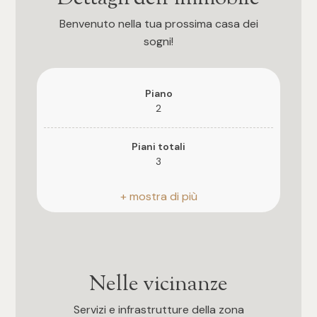
3
Benvenuto nella tua prossima casa dei
sogni!
4
5
Piano
2
5+
Piani totali
3
Camere
Riscaldamento
Qualsiasi
Autonomo
Posto auto
1
Coperto
Nelle vicinanze
2
Ascensore
Servizi e infrastrutture della zona