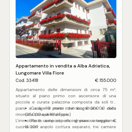
Appartamento in vendita a Alba Adriatica,
Lungomare Villa Fiore
Cod. 33418
€ 155.000
Appartamento delle dimensioni di circa 75 m²,
situato al piano primo con ascensore di una
piccola e curata palazzina composta da soli tre
piani, a soli 40 metri dal lungomare e dalla
Garage al piano interrato: € 20.000 circa
rinomata zona di Villa Fiore.
(25.000 quello doppio)
L'immobile è composto da ingresso su soggiorno,
Posto auto coperto al piano interrato: €
cucina con angolo cottura separato, tre camere
15.000