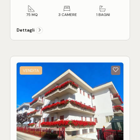
da letto (due matrimoniali e una singola), un bagno
Posto auto scoperto su corte recintata: €
finestrato con box doccia e un disimpegno nella
6.000
zona notte. Completano la proprietà due splendidi
Cantina al piano interrato: € 5.000
75 MQ
3 CAMERE
1 BAGNI
balconi per totali 21 m² circa, ideali per pranzi e
cene all'aperto durante la bella stagione.
Dettagli
L'appartamento si presenta in buone condizioni
generali, immediatamente abitabile, ed è dotato
di impianto elettrico a norma, riscaldamento
autonomo a metano con caldaia a condensazione,
pavimenti in parquet nella zona notte, infissi in
VENDITA
legno di douglas con vetro singolo e finiture in stile
classico, tipiche dell'epoca di costruzione.
Soluzione ideale sia come residenza principale
che come casa vacanze, grazie alla posizione
invidiabile a pochi passi dal lungomare e dalla
pineta nella tranquilla zona di Villa Fiore, con servizi
raggiungibili comodamente a piedi.
Possibilità di acquisto, con prezzo da computare a
parte, di: