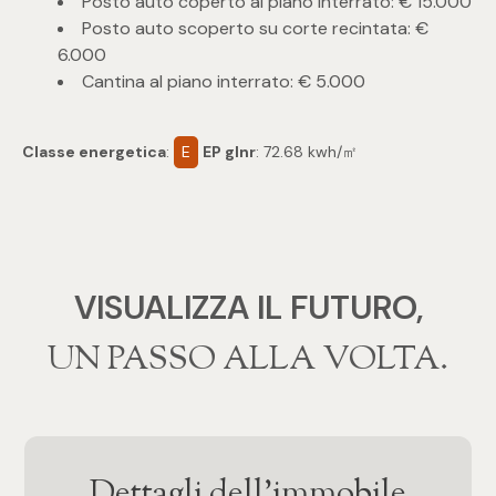
Posto auto coperto al piano interrato: € 15.000
Posto auto scoperto su corte recintata: €
4
6.000
Cantina al piano interrato: € 5.000
5
Classe energetica
:
E
EP glnr
: 72.68 kwh/㎡
5+
Bagni
VISUALIZZA IL FUTURO,
Qualsiasi
‍‍UN PASSO ALLA VOLTA.
1
2
Dettagli dell'immobile