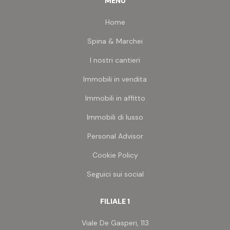
MENU
pineta nella tranquilla zona di Villa Fiore, con servizi
raggiungibili comodamente a piedi.
Home
Possibilità di acquisto, con prezzo da computare a
Spina & Marchei
parte, di:
I nostri cantieri
Immobili in vendita
Immobili in affitto
Immobili di lusso
Personal Advisor
Cookie Policy
Seguici sui social
FILIALE 1
Viale De Gasperi, 113