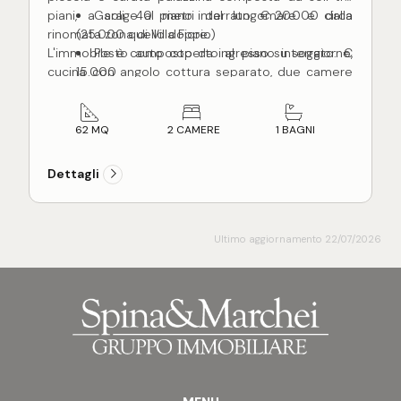
piani, a soli 40 metri dal lungomare e dalla
Garage al piano interrato: € 20.000 circa
rinomata zona di Villa Fiore.
(25.000 quello doppio)
L'immobile è composto da ingresso su soggiorno,
Posto auto coperto al piano interrato: €
cucina con angolo cottura separato, due camere
15.000
da letto (una matrimoniale e una doppia), un
Posto auto scoperto su corte recintata: €
bagno finestrato con box doccia e un disimpegno
6.000
nella zona notte. Completano la proprietà uno
Cantina al piano interrato: € 5.000
62 MQ
2 CAMERE
1 BAGNI
splendido balcone abitabile di circa 22 m², ideale
per pranzi e cene all'aperto durante la bella
Dettagli
stagione.
L'appartamento si presenta in buone condizioni
generali, immediatamente abitabile, ed è dotato
Ultimo aggiornamento 22/07/2026
di impianto elettrico a norma, riscaldamento
autonomo a metano con caldaia a condensazione,
pavimenti in parquet nella zona notte, infissi in
legno di douglas con vetro singolo e finiture in stile
classico, tipiche dell'epoca di costruzione.
Soluzione ideale sia come residenza principale
che come casa vacanze, grazie alla posizione
invidiabile a pochi passi dal lungomare e dalla