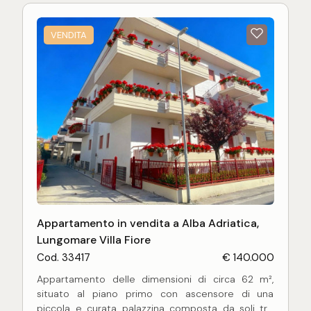
di impianto elettrico a norma, riscaldamento
autonomo a metano con caldaia a condensazione,
VENDITA
pavimenti in parquet nella zona notte, infissi in
legno di douglas con vetro singolo e finiture in stile
classico, tipiche dell'epoca di costruzione.
Soluzione ideale sia come residenza principale
che come casa vacanze, grazie alla posizione
invidiabile a pochi passi dal lungomare e dalla
pineta nella tranquilla zona di Villa Fiore, con servizi
raggiungibili comodamente a piedi.
Possibilità di acquisto, con prezzo da computare a
parte, di:
Appartamento in vendita a Alba Adriatica,
Lungomare Villa Fiore
Cod. 33417
€ 140.000
Appartamento delle dimensioni di circa 62 m²,
situato al piano primo con ascensore di una
piccola e curata palazzina composta da soli tre