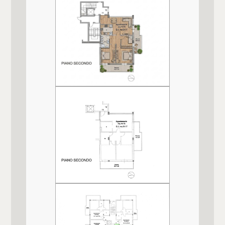
100 mt.
Posto auto/Box
Cucina
Balcone/Terrazzo
Cucinotto
Ascensore
Box
Singolo
Arredato
Arredato
Arredato
Nuova costruzione
Posizione
Lungomare
Lusso
Animali ammessi
Si
Impianto Elettrico