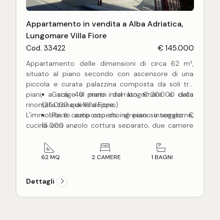
Appartamento in vendita a Alba Adriatica,
Lungomare Villa Fiore
Cod. 33422
€ 145.000
Appartamento delle dimensioni di circa 62 m²,
situato al piano secondo con ascensore di una
piccola e curata palazzina composta da soli tre
piani, a soli 40 metri dal lungomare e dalla
Garage al piano interrato: € 20.000 circa
rinomata zona di Villa Fiore.
(25.000 quello doppio)
L'immobile è composto da ingresso su soggiorno,
Posto auto coperto al piano interrato: €
cucina con angolo cottura separato, due camere
15.000
da letto (una matrimoniale e una doppia), un
Posto auto scoperto su corte recintata: €
bagno finestrato con box doccia e un disimpegno
6.000
nella zona notte. Completano la proprietà uno
Cantina al piano interrato: € 5.000
62 MQ
2 CAMERE
1 BAGNI
splendido balcone abitabile di circa 22 m², ideale
per pranzi e cene all'aperto durante la bella
Dettagli
stagione.
L'appartamento si presenta in buone condizioni
generali, immediatamente abitabile, ed è dotato