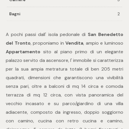
Bagni
2
Commerciali
Industriali
A pochi passi dall' isola pedonale di
San Benedetto
del Tronto
, proponiamo in
Vendita
, ampio e luminoso
Terreni
Appartamento
sito al piano primo di un elegante
palazzo servito da ascensore, l' immobile si caratterizza
per la sua ampia metratura totale di ben 205 metri
Prezzo
quadrati, dimensioni che garantiscono una vivibilità
senza pari, oltre a balconi di mq 14 circa e comoda
terrazza di mq 12 circa, con vista panoramica del
vecchio incasato e su parco/giardino di una villa
adiacente, composto da ingresso, doppio soggiorno
con camino, cucina con retro cucina e camino,
Totale