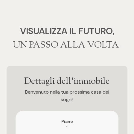
4
5
VISUALIZZA IL FUTURO,
‍‍UN PASSO ALLA VOLTA.
5+
Bagni
Dettagli dell'immobile
Qualsiasi
Benvenuto nella tua prossima casa dei
sogni!
1
2
Piano
1