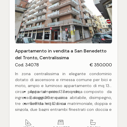
Ideale come residenza estiva per godere delle
splendide spiagge di San Benedetto del Tronto o
come investimento per affitti turistici di prestigio.
Non perdere l'opportunità di possedere questo
nuovo e moderno appartamento, posizionato in
una delle aree più esclusive della città, a soli due
passi dalle spiagge più belle della costa adriatica
Appartamento in vendita a San Benedetto
del Tronto, Centralissima
Cod. 34078
€ 350.000
In zona centralissima in elegante condominio
dotato di ascensore e rimessa comune per bici e
moto, ampio e luminoso appartamento di mq 137
circa posto al piano secondo, composto da
Appartamento 137 mq circa
ingresso, soggiorno, cucina abitabile, disimpegno,
Balconi 30 mq circa
tre camere da letto di cui matrimoniale, doppia e
Soffitta mq 12 circa
singola, due bagni entrambi finestrati con doccia e
balconi di cui uno abitabile, per un totale di mq 30
circa, completo inoltre di locale soffitta di mq 12