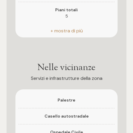
3
Piani totali
5
4
Riscaldamento
5
Autonomo
5+
Ascensore
Si
Nelle vicinanze
Camere
Anno di costruzione
Servizi e infrastrutture della zona
1970
Qualsiasi
Esposizione
Palestre
N/S/O
1
Casello autostradale
Balconi
2
Presente, 10 mq
Ospedale Civile