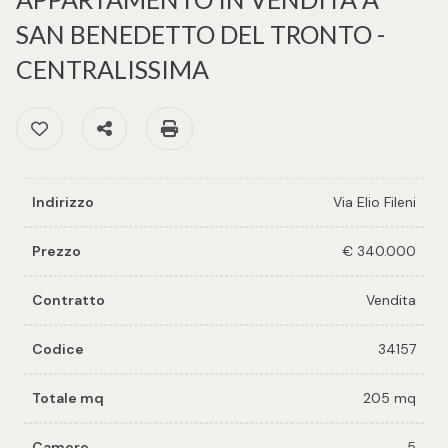
cercare
per voi
SAN BENEDETTO DEL TRONTO -
Provincia
CENTRALISSIMA
Richiedi
un
Preferiti: Cod. 34157
Condividi
Stampa: Cod. 34157
Comune
immobile
Valuta e
Indirizzo
Via Elio Fileni
vendi il
tuo
Prezzo
€ 340.000
immobile
Tipologia
Contratto
Vendita
-
Contattaci
multiscelta
Codice
34157
Qualsiasi
Totale mq
205 mq
Residenziali
Camere
5