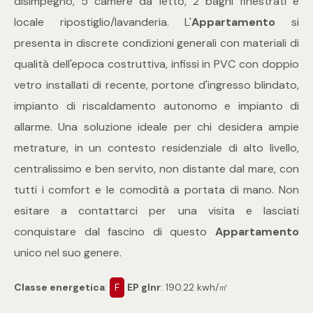
disimpegno, 5 camere da letto, 2 bagni finestrati e
mq
locale ripostiglio/lavanderia. L'
Appartamento
si
presenta in discrete condizioni generali con materiali di
qualità dell'epoca costruttiva, infissi in PVC con doppio
vetro installati di recente, portone d'ingresso blindato,
impianto di riscaldamento autonomo e impianto di
allarme. Una soluzione ideale per chi desidera ampie
Locali
metrature, in un contesto residenziale di alto livello,
centralissimo e ben servito, non distante dal mare, con
Qualsiasi
tutti i comfort e le comodità a portata di mano. Non
esitare a contattarci per una visita e lasciati
1
conquistare dal fascino di questo
Appartamento
unico nel suo genere.
2
Classe energetica
:
F
EP glnr
: 190.22 kwh/㎡
3