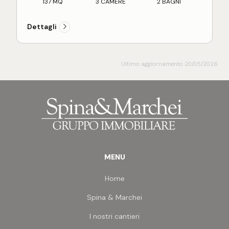
circa al piano ultimo. L'appartamento ristrutturato
137 MQ
3 CAMERE
2 BAGNI
di recente, si presenta in ottime condizioni, con
portone d'ingresso blindato, infissi in legno con
Dettagli
doppio vetro, pavimentazione in marmo, impianto
di riscaldamento autonomo e impianto elettrico a
norma. A poca distanza dal parcheggio di Piazza
Nardone a soli 200 mt dall'isola pedonale, l'
Ultimo aggiornamento 20/05/2026
appartamento è adatto per chi cerca comodità di
ampi spazi interni, centralità e luminosità.
Riepilogo dimensioni:
MENU
Home
Spina & Marchei
I nostri cantieri