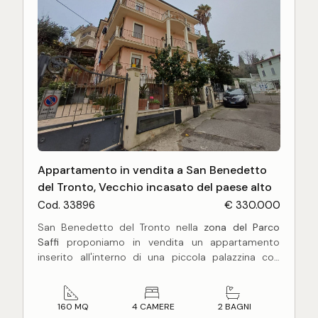
Appartamento in vendita a San Benedetto
del Tronto, Vecchio incasato del paese alto
Cod. 33896
€ 330.000
San Benedetto del Tronto nella
zona del Parco
Saffi
proponiamo in vendita un appartamento
inserito all'interno di una piccola palazzina con
doppio ingresso sia da Via Marinuccia che da Via
Saffi. Situato in zona residenziale
a due passi dal
centro
, l'appartamento è dotato di un ampio
160 MQ
4 CAMERE
2 BAGNI
salone con camino, una grande cucina abitabile