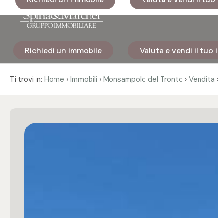
Codice
Richiedi un immobile
Valuta e vendi il tuo
Home
Contratto
›
›
›
Ti trovi in:
Home
Immobili
Monsampolo del Tronto
Vendita
Immobili
Qualsiasi
I nostri
Vendita
cantieri
Affitto
Immobili
di lusso
Scegli
Cosa
dove
facciamo