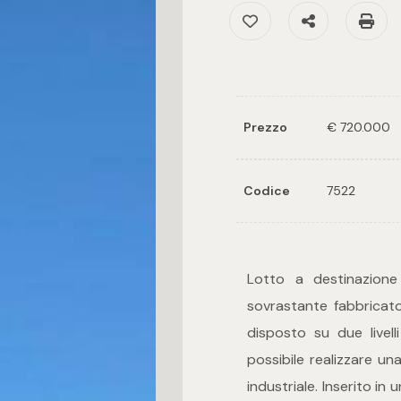
Preferiti: Cod. 7522
Condividi
S
Prezzo
€ 720.000
Codice
7522
Lotto a destinazione
sovrastante fabbricato
disposto su due livell
possibile realizzare u
industriale. Inserito i