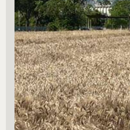
mq
Locali
Qualsiasi
1
2
3