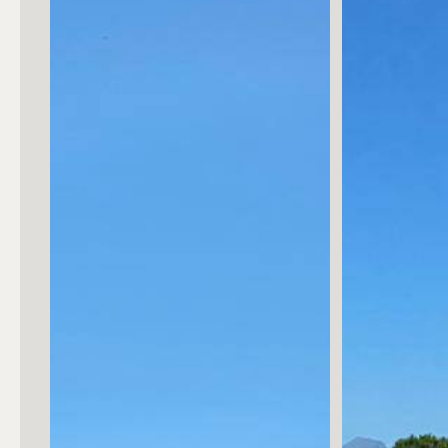
Posto auto/Box
Balcone/Terrazzo
Ascensore
Arredato
Nuova costruzione
Lusso