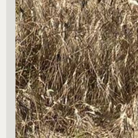
3
4
5
5+
Camere
Qualsiasi
1
2