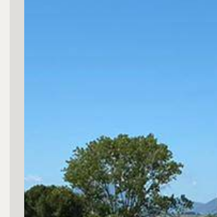
Commerciali
Industriali
Terreni
Prezzo
Totale