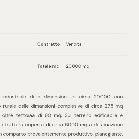
tampa: Cod. 7522
Contratto
Vendita
Totale mq
20.000 mq
 industriale delle dimensioni di circa 20.000 con
 rurale delle dimansioni complesive di circa 275 mq
i oltre tettoiaa di 60 mq. Sul terreno edificabile è
na struttura coperta di circa 6000 mq a destinazione
n un comparto prevalentemente produttivo, pianegiante,