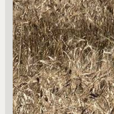
4
5
5+
Bagni
Qualsiasi
1
2