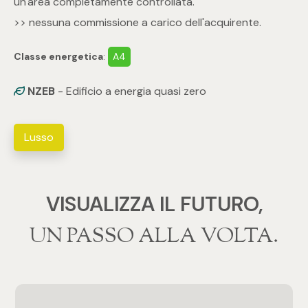
un'area completamente controllata.
>> nessuna commissione a carico dell'acquirente.
4
Classe energetica
:
A4
5
NZEB
- Edificio a energia quasi zero
5+
Lusso
Bagni
Qualsiasi
VISUALIZZA IL FUTURO,
‍‍UN PASSO ALLA VOLTA.
1
2