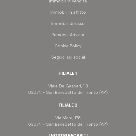
sul mare, creando un'atmosfera di relax e
Immobili in vendita
benessere. La terrazza è splendidamente
Immobili in affitto
attrezzata con una cucina all'aperto e un grazioso
gazebo ombreggiante, rendendola il luogo ideale
Immobili di lusso
per cene all'aperto e momenti di svago in totale
comfort.
Personal Advisor
L'appartamento fa parte del rinomato complesso
residenziale Costa Conero, una struttura
Cookie Policy
completamente recintata che si affaccia
Seguici sui social
direttamente sul mare. Questa esclusiva comunità
offre sei piscine comuni, aree per passeggiate
rilassanti e una gamma di servizi pensati per
FILIALE 1
arricchire la tua qualità di vita.
Inoltre, ti è offerta la possibilità di acquistare un
Viale De Gasperi, 113
posto auto dedicato all'interno di un'area
63074 - San Benedetto del Tronto (AP)
completamente controllata.
>> con sovrapprezzo di euro 10.000 è possibile
FILIALE 2
acquistare un comodo posto auto
scoperto
per il
parcheggio della vostra autovettura, all'interno di
Via Mare, 178
un'area completamente controllata.
63074 - San Benedetto del Tronto (AP)
>> con sovrapprezzo di euro 15.000 è possibile
acquistare un comodo posto auto
coperto
per il
I NOSTRI RECAPITI