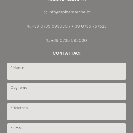
parcheggio della vostra autovettura, all'interno di
un'area completamente controllata.
info@spinamarchei.it
>> nessuna commissione a carico dell'acquirente.
+39 0735 593030 / + 39 0735 757523
+39 0735 593030
CONTATTACI
* Nome
Cognome
* Telefono
* Email