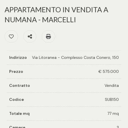
cercare
per voi
APPARTAMENTO IN VENDITA A
Provincia
NUMANA - MARCELLI
Richiedi
un
Preferiti: Cod. SUB150
Condividi
Stampa: Cod. SUB150
Comune
immobile
Valuta e
Indirizzo
Via Litoranea - Complesso Costa Conero, 150
vendi il
tuo
Prezzo
€ 575.000
immobile
Tipologia
Contratto
Vendita
-
Contattaci
multiscelta
Codice
SUB150
Qualsiasi
Totale mq
77 mq
Residenziali
Camere
3