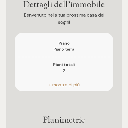
3
Dettagli dell'immobile
Benvenuto nella tua prossima casa dei
4
sogni!
5
Piano
Piano terra
5+
Piani totali
Camere
2
Riscaldamento
Qualsiasi
Autonomo
1
Posto auto
Coperto
Planimetrie
2