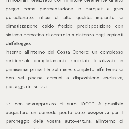
immobiliari. Realizzato con rifiniture veramente di alto
mq
pregio come pavimentazione in parquet e gres
porcellanato, infissi di alta qualità, impianto di
climatizzazione caldo freddo, predisposizione con
sistema domotica di controllo a distanza degli impianti
dell'alloggio.
Inserito all'interno del Costa Conero: un complesso
Locali
residenziale completamente recintato localizzato in
primissima prima fila sul mare, completo all'interno di
Qualsiasi
ben sei piscine comuni a disposizione esclusiva,
passeggiate, servizi.
1
>> con sovrapprezzo di euro 10.000 è possibile
2
acquistare un comodo posto auto
scoperto
per il
parcheggio della vostra autovettura, all'interno di
3