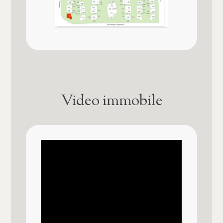
Cucina
Posto auto/Box
Angolo cottura
Balcone/Terrazzo
Posizione
Lungomare
Ascensore
Animali ammessi
Si
Video immobile
Arredato
Impianto Elettrico
A norma
Nuova costruzione
Qualità e pregio dell'immobile
Lusso
★★★★★★
Finiture interne
★★★★★