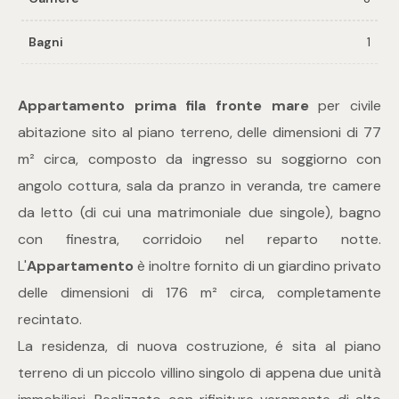
Bagni
1
Commerciali
Industriali
Appartamento
prima fila fronte mare
per civile
abitazione sito al piano terreno, delle dimensioni di 77
Terreni
m² circa, composto da ingresso su soggiorno con
angolo cottura, sala da pranzo in veranda, tre camere
da letto (di cui una matrimoniale due singole), bagno
Prezzo
con finestra, corridoio nel reparto notte.
L'
Appartamento
è inoltre fornito di un giardino privato
delle dimensioni di 176 m² circa, completamente
recintato.
La residenza, di nuova costruzione, é sita al piano
terreno di un piccolo villino singolo di appena due unità
Totale