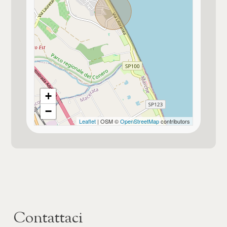
+
−
Leaflet
| OSM ©
OpenStreetMap
contributors
Contattaci