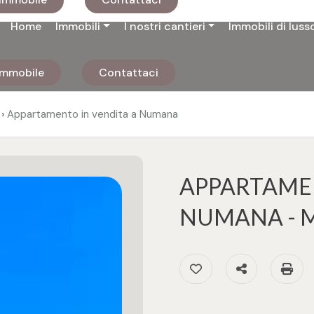
Home
Immobili
I nostri cantieri
Immobili di luss
 immobile
Contattaci
›
Appartamento in vendita a Numana
APPARTAMEN
NUMANA - 
Preferiti: Cod. SUB21
Condividi
St