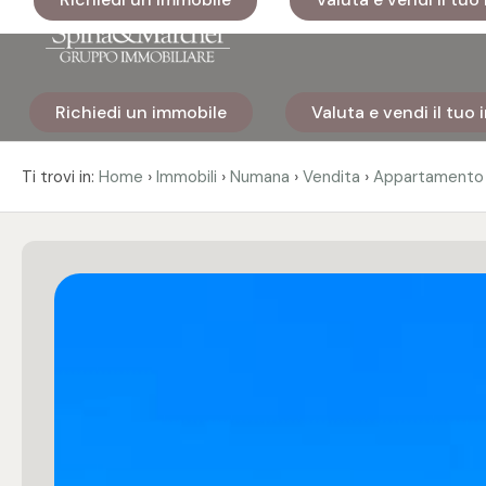
Codice
Richiedi un immobile
Valuta e vendi il tuo
Home
Contratto
›
›
›
›
Ti trovi in:
Home
Immobili
Numana
Vendita
Appartamento
Immobili
Qualsiasi
I nostri
Vendita
cantieri
Affitto
Immobili
di lusso
Scegli
Cosa
dove
facciamo