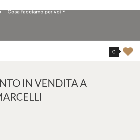
o
Cosa facciamo per voi
0
TO IN VENDITA A
MARCELLI
1
ampa: Cod. SUB211