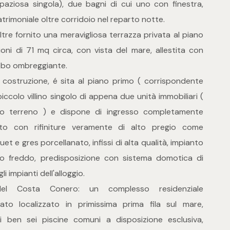
aziosa singola), due bagni di cui uno con finestra,
trimoniale oltre corridoio nel reparto notte.
ltre fornito una meravigliosa terrazza privata al piano
oni di 71 mq circa, con vista del mare, allestita con
zebo ombreggiante.
 costruzione, é sita al piano primo ( corrispondente
 piccolo villino singolo di appena due unità immobiliari (
iano terreno ) e dispone di ingresso completamente
zato con rifiniture veramente di alto pregio come
t e gres porcellanato, infissi di alta qualità, impianto
ldo freddo, predisposizione con sistema domotica di
i impianti dell'alloggio.
o del Costa Conero: un complesso residenziale
to localizzato in primissima prima fila sul mare,
di ben sei piscine comuni a disposizione esclusiva,