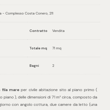
ea - Complesso Costa Conero, 211
Contratto
Vendita
Totale mq
71 mq
Bagni
2
 fila mare
per civile abitazione sito al piano primo (
mo piano ), delle dimensioni di 71 m² circa, composto da
giorno con angolo cottura, due camere da letto (una