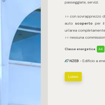
passeggiate, servizi.
>> con sovrapprezzo di
auto
scoperto
per il
un'area completamente 
>> nessuna commissione
Classe energetica
:
A4
NZEB
- Edificio a en
Lusso