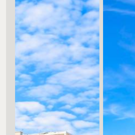
Posto auto/Box
Balcone/Terrazzo
Ascensore
Arredato
Nuova costruzione
Lusso