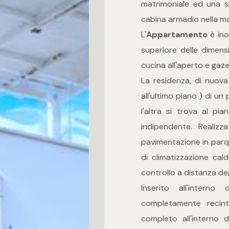
matrimoniale ed una sp
cabina armadio nella ma
L'
Appartamento
è ino
superiore delle dimensi
cucina all'aperto e ga
La residenza, di nuova
all'ultimo piano ) di un
l'altra si trova al p
indipendente. Realiz
pavimentazione in parque
di climatizzazione ca
controllo a distanza degl
Inserito all'intern
completamente recinta
completo all'interno 