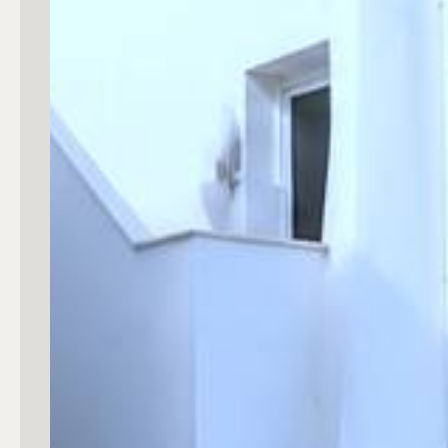
mq
Locali
Qualsiasi
1
2
3