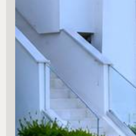
4
5
5+
Bagni
Qualsiasi
1
2