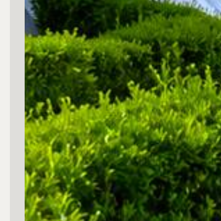
3
4
5
5+
Camere
Qualsiasi
1
2