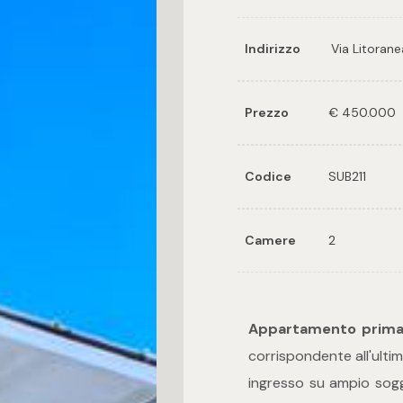
Indirizzo
Via Litoran
Prezzo
€ 450.000
Codice
SUB211
Camere
2
Appartamento
prima
corrispondente all'ulti
ingresso su ampio sog