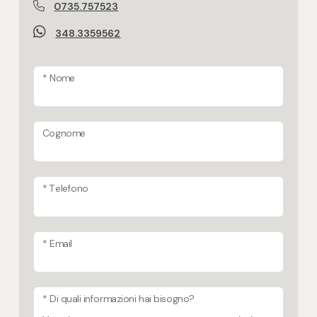
0735.757523
Posto auto/Box
Allestimento del giardino o del terreno
348.3359562
Terreno agricolo
Balcone/Terrazzo
* Nome
Vista panoramica
Ascensore
Immobile idoneo per più nuclei familiari
Cognome
per 2 famiglie
Arredato
Si valutano permute
Nuova costruzione
* Telefono
Tipologia di proprietà
Lusso
normale proprietà
* Email
Pannelli solari termici
Non presenti
* Di quali informazioni hai bisogno?