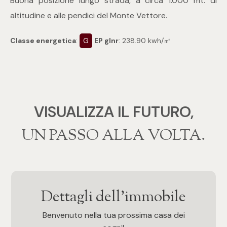
Buona posizione lungo strada, a circa 1.000 mt. di
mq
altitudine e alle pendici del Monte Vettore.
Classe energetica
:
G
EP glnr
: 238.90 kwh/㎡
Locali
VISUALIZZA IL FUTURO,
Qualsiasi
‍‍UN PASSO ALLA VOLTA.
1
2
Dettagli dell'immobile
Benvenuto nella tua prossima casa dei
3