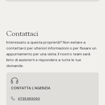
Qualità e pregio dell'immobile
★★
3
Finiture interne
4
★
Contattaci
5
Qualità contesto e luogo
★★★
Interessato a questa proprietà? Non esitare a
5+
contattarci per ulteriori informazioni o per fissare un
appuntamento per una visita. Il nostro team sarà
Bagno principale con
Non disponibile
lieto di assisterti e rispondere a tutte le tue
Altre
domande.
opzioni
Tipo serranda garage
-
Non disponibile
multiscelta
CONTATTA L'AGENZIA
Camino o canna fumaria
Giardino
0735.593030
Ingresso autonomo