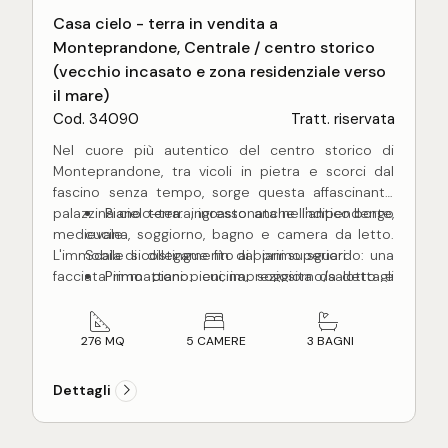
Casa cielo - terra in vendita a
Monteprandone, Centrale / centro storico
(vecchio incasato e zona residenziale verso
il mare)
Cod. 34090
Tratt. riservata
Nel cuore più autentico del centro storico di
Monteprandone, tra vicoli in pietra e scorci dal
fascino senza tempo, sorge questa affascinante
palazzina cielo-terra, incastonata nell'antico borgo
Piano terra
: ingresso anche indipendente,
medievale.
cucina, soggiorno, bagno e camera da letto.
L'immobile si distingue fin dal primo sguardo: una
Scala di collegamento ai piani superiori.
facciata in mattoni pieni, impreziosita da dettagli
Primo piano
: cucina, soggiorno/salotto e
architettonici originali e da un elegante ingresso
lavanderia con possibilità di realizzare un
ad arco in pietra, che accoglie in un'atmosfera
terzo bagno.
calda e ricca di storia. I suggestivi vicoli circostanti,
Secondo piano
: caratterizzato da
276 MQ
5 CAMERE
3 BAGNI
curati e silenziosi, restituiscono un senso di
splendide
volte affrescate
, composto da 3
intimità e autenticità ormai raro.
camere da letto, di cui una con bagno privato
Dettagli
Completamente ristrutturata con grande
e un altro bagno.
attenzione conservativa, la proprietà ha
Ultimo piano
: studio/stireria e
terrazza
mantenuto intatti gli elementi storici più preziosi:
panoramica
con vista su mare e monti.