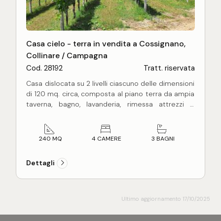
Casa cielo - terra in vendita a Cossignano,
Collinare / Campagna
Cod. 28192
Tratt. riservata
Casa dislocata su 2 livelli ciascuno delle dimensioni
di 120 mq. circa, composta al piano terra da ampia
taverna, bagno, lavanderia, rimessa attrezzi e
garage e al piano primo da appartamento
composto da soggiorno, cucina, 4 camere da letto
e bagno.
240 MQ
4 CAMERE
3 BAGNI
Completa di terreno agricolo circostante delle
dimensioni di 22.000 mq. su cui insistono un
Dettagli
rudere (circa 100 mq.) e vari annessi agricoli
regolarmente accatastati.
Sul terreno è impiantato un vigneto biologico
certificato di uva Sangiovese e Brunello (per circa
Ultimo aggiornamento 17/10/2025
15.000 mq.).
La vendita comprende anche tutta l'attrezzatura