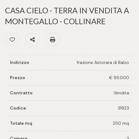
cercare
per voi
CASA CIELO - TERRA IN VENDITA A
Provincia
MONTEGALLO - COLLINARE
Richiedi
un
Preferiti: Cod. 31923
Condividi
Stampa: Cod. 31923
Comune
immobile
Valuta e
Indirizzo
frazione Astorara di Balzo
vendi il
tuo
Prezzo
€ 95.000
immobile
Tipologia
Contratto
Vendita
-
Contattaci
multiscelta
Codice
31923
Qualsiasi
Totale mq
250 mq
Residenziali
Camere
3