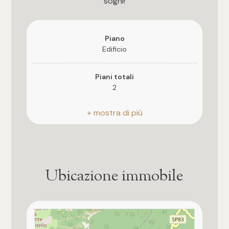
sogni!
4
Piano
5
Edificio
5+
Piani totali
2
Bagni
Stato attuale
Libero al rogito
Qualsiasi
Giardino
Privato
Ubicazione immobile
1
Distanza mare/lago
2
70.000 mt.