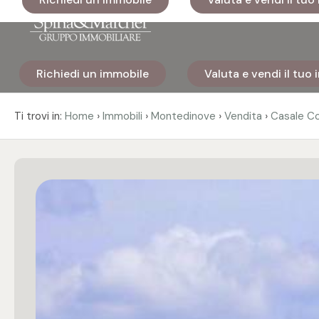
Codice
Richiedi un immobile
Valuta e vendi il tuo
Home
Contratto
›
›
›
›
Ti trovi in:
Home
Immobili
Montedinove
Vendita
Casale Co
Immobili
Qualsiasi
I nostri
Vendita
cantieri
Affitto
Immobili
di lusso
Scegli
Cosa
dove
facciamo