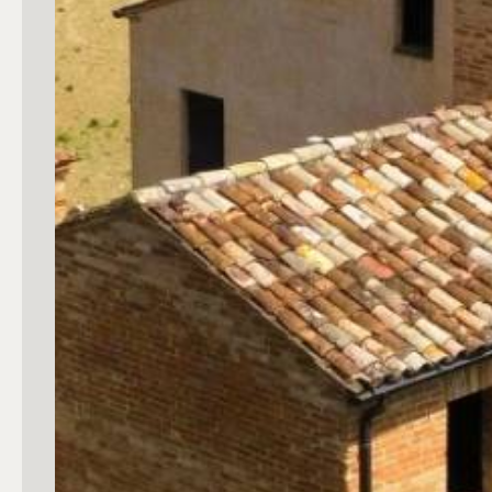
mq
Locali
Qualsiasi
1
2
3