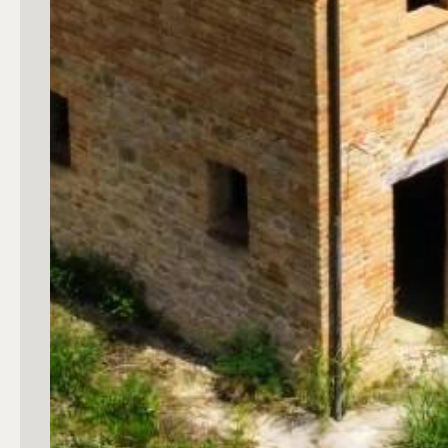
4
5
5+
Bagni
Qualsiasi
1
2