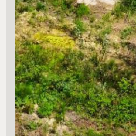
3
4
5
5+
Camere
Qualsiasi
1
2