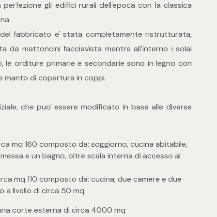
a perfezione gli edifici rurali dell'epoca con la classica
na.
del fabbricato e' stata completamente ristrutturata,
a da mattoncini facciavista mentre all'interno i solai
, le orditure primarie e secondarie sono in legno con
e manto di copertura in coppi.
niziale, che puo' essere modificato in base alle diverse
irca mq 160 composto da: soggiorno, cucina abitabile,
 rimessa e un bagno, oltre scala interna di accesso al
circa mq 110 composto da: cucina, due camere e due
o a livello di circa 50 mq
una corte esterna di circa 4000 mq