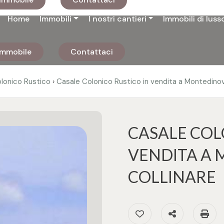
Home
Immobili
I nostri cantieri
Immobili di luss
 immobile
Contattaci
›
lonico Rustico
Casale Colonico Rustico in vendita a Montedino
CASALE COL
VENDITA A 
COLLINARE
Preferiti: Cod. 32168
Condividi
St