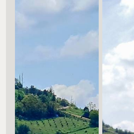
Posto auto/Box
Balcone/Terrazzo
Ascensore
Arredato
Nuova costruzione
Lusso