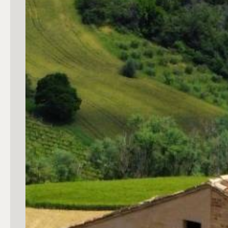
Commerciali
Industriali
Terreni
Prezzo
Totale