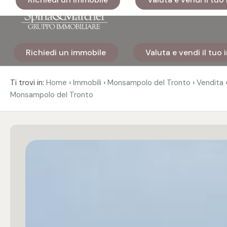
Codice
Richiedi un immobile
Valuta e vendi il tuo
Home
Contratto
›
›
›
Ti trovi in:
Home
Immobili
Monsampolo del Tronto
Vendita
Monsampolo del Tronto
Immobili
Qualsiasi
I nostri
Vendita
cantieri
Affitto
Immobili
di lusso
Scegli
Cosa
dove
facciamo