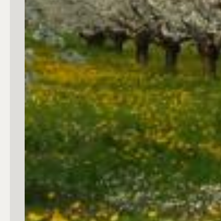
4
5
5+
Bagni
Qualsiasi
1
2