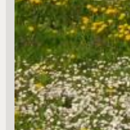
3
4
5
5+
Camere
Qualsiasi
1
2