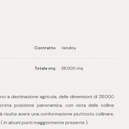
ampa: Cod. 21523
Contratto
Vendita
Totale mq
28.000 mq
o a destinazione agricola, delle dimensioni di 28.000
creta posizione panoramica, con vista delle colline
tà risulta avere una conformazione piuttosto collinare,
 ( in alcuni punti maggiormente presente ).