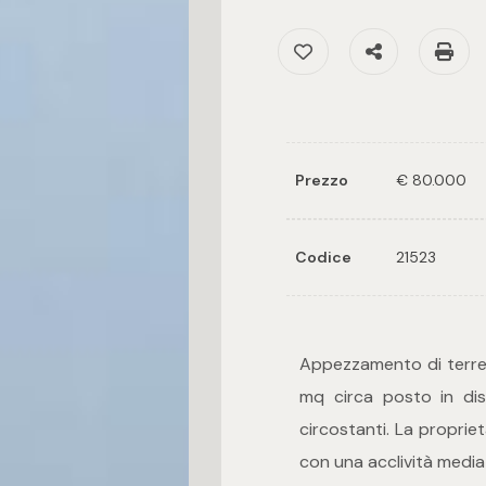
Preferiti: Cod. 21523
Condividi
St
Prezzo
€ 80.000
Codice
21523
Appezzamento di terren
mq circa posto in dis
circostanti. La proprie
con una acclività media