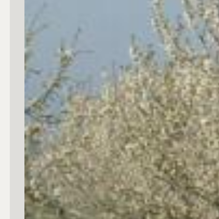
mq
Locali
Qualsiasi
1
2
3