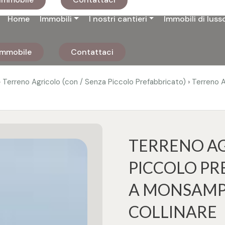
Home
Immobili
I nostri cantieri
Immobili di luss
 immobile
Contattaci
›
›
Terreno Agricolo (con / Senza Piccolo Prefabbricato)
Terreno A
TERRENO AG
PICCOLO PR
A MONSAMP
COLLINARE