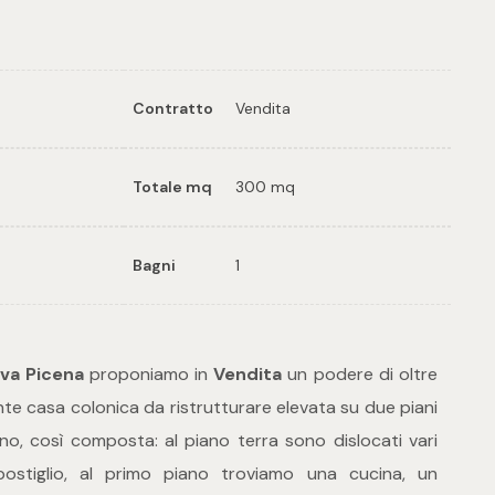
Contratto
Vendita
Totale mq
300 mq
Bagni
1
va Picena
proponiamo in
Vendita
un podere di oltre
te casa colonica da ristrutturare elevata su due piani
no, così composta: al piano terra sono dislocati vari
postiglio, al primo piano troviamo una cucina, un