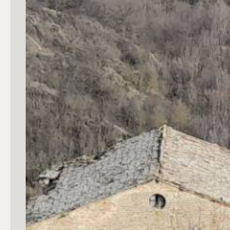
mq
Locali
Qualsiasi
1
2
3