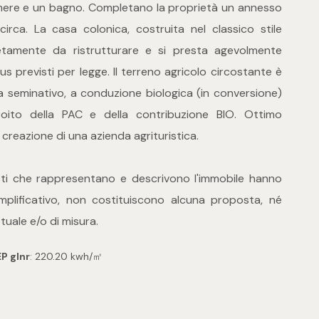
mere e un bagno. Completano la proprietà un annesso
rca. La casa colonica, costruita nel classico stile
etamente da ristrutturare e si presta agevolmente
us previsti per legge. Il terreno agricolo circostante è
a seminativo, a conduzione biologica (in conversione)
troito della PAC e della contribuzione BIO. Ottimo
creazione di una azienda agrituristica.
esti che rappresentano e descrivono l'immobile hanno
plificativo, non costituiscono alcuna proposta, né
uale e/o di misura.
EP glnr
: 220.20 kwh/㎡