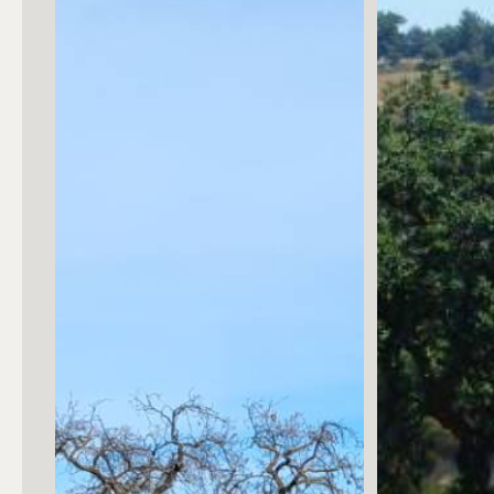
Posto auto/Box
Balcone/Terrazzo
Ascensore
Arredato
Nuova costruzione
Lusso