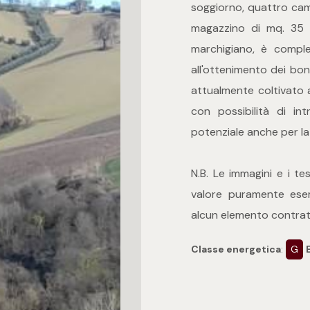
soggiorno, quattro ca
magazzino di mq. 35 ci
marchigiano, è compl
all'ottenimento dei bon
attualmente coltivato 
con possibilità di in
potenziale anche per la 
N.B. Le immagini e i t
valore puramente esem
alcun elemento contratt
Classe energetica
:
G