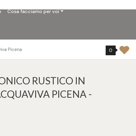
o
Cosa facciamo per voi
viva Picena
0
ONICO RUSTICO IN
ACQUAVIVA PICENA -
4
tampa: Cod. 32394