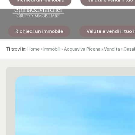
Codice
Richiedi un immobile
Valuta e vendi il tuo
Home
Contratto
›
›
›
›
Ti trovi in:
Home
Immobili
Acquaviva Picena
Vendita
Casal
Immobili
Qualsiasi
I nostri
Vendita
cantieri
Affitto
Immobili
di lusso
Scegli
Cosa
dove
facciamo