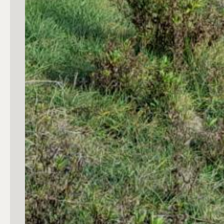
3
4
5
5+
Camere
Qualsiasi
1
2