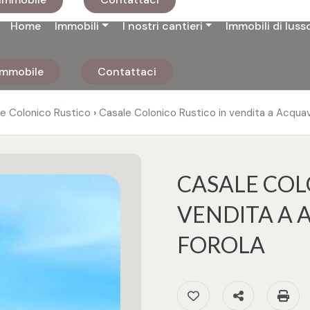
Home
Immobili
I nostri cantieri
Immobili di luss
 immobile
Contattaci
›
e Colonico Rustico
Casale Colonico Rustico in vendita a Acqua
CASALE COL
VENDITA A 
FOROLA
Preferiti: Cod. 3239
Condividi
S