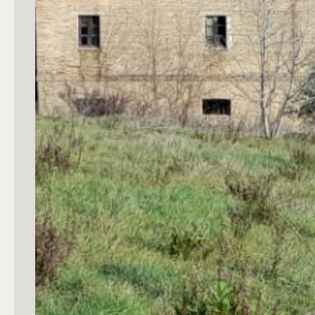
4
5
5+
Bagni
Qualsiasi
1
2