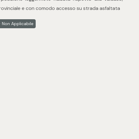
Provinciale e con comodo accesso su strada asfaltata
 Non Applicabile