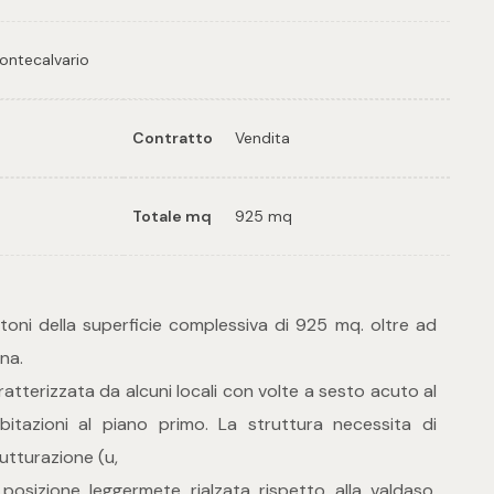
ontecalvario
Contratto
Vendita
Totale mq
925 mq
toni della superficie complessiva di 925 mq. oltre ad
na.
ratterizzata da alcuni locali con volte a sesto acuto al
itazioni al piano primo. La struttura necessita di
rutturazione (u,
 posizione leggermete rialzata rispetto alla valdaso,