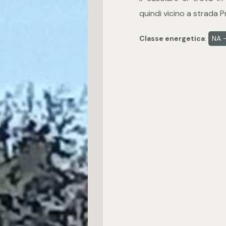
quindi vicino a strada 
Classe energetica
:
NA -