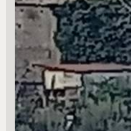
mq
Locali
Qualsiasi
1
2
3