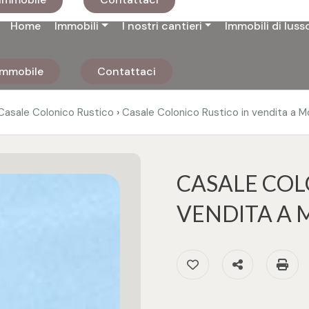
Home
Immobili
I nostri cantieri
Immobili di luss
 immobile
Contattaci
›
Casale Colonico Rustico
Casale Colonico Rustico in vendita a M
CASALE COL
VENDITA A 
Preferiti: Cod. 3246
Condividi
S