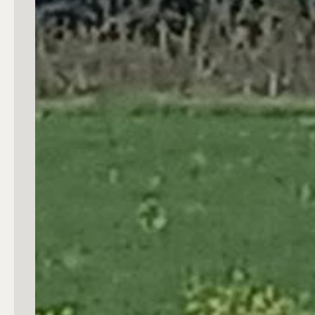
3
4
5
5+
Camere
Qualsiasi
1
2