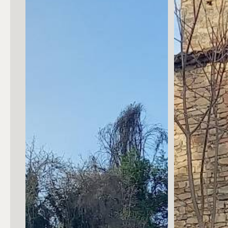
Posto auto/Box
Balcone/Terrazzo
Ascensore
Arredato
Nuova costruzione
Lusso