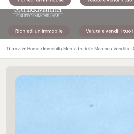
Codice
Richiedi un immobile
Valuta e vendi il tuo
Home
Contratto
›
›
›
›
Ti trovi in:
Home
Immobili
Montalto delle Marche
Vendita
Immobili
Qualsiasi
I nostri
Vendita
cantieri
Affitto
Immobili
di lusso
Scegli
Cosa
dove
facciamo