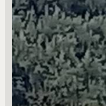
4
5
5+
Bagni
Qualsiasi
1
2