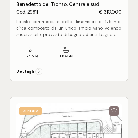
Benedetto del Tronto, Centrale sud
Cod. 29811
€ 310.000
Locale commerciale delle dimensioni di 175 mq.
circa composto da un unico ampio vano volendo
suddivisibile, provvisto di bagno ed anti-bagno e di
6 vetrine con posizione ad angolo.
Il locale si presenta in ottimo stato con
pavimentazione in marmo e vetrine in acciaio
175 MQ
1 BAGNI
provviste di vetri antisfondamento.
Posizione su strada ad alta densità di transito
Dettagli
carrabile, è attualmente concesso in locazione al
canone mensile di Euro 1.500,00 con contratto
che decorre dal 2014.
VENDITA