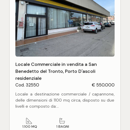
Locale Commerciale in vendita a San
Benedetto del Tronto, Porto D'ascoli
residenziale
Cod. 32550
€ 550.000
Locale a destinazione commerciale / capannone,
delle dimensioni di 1100 mq circa, disposto su due
livelli e composto da:
- piano terra di mq 580 circa con un ampio vano,
un bagno con antibagno e scala di accesso al:
- piano primo / soppalco di mq 580 circa.
1.100 MQ
1 BAGNI