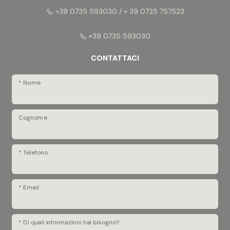
+39 0735 593030 / + 39 0735 757523
+39 0735 593030
CONTATTACI
* Nome
Cognome
* Telefono
* Email
* Di quali informazioni hai bisogno?