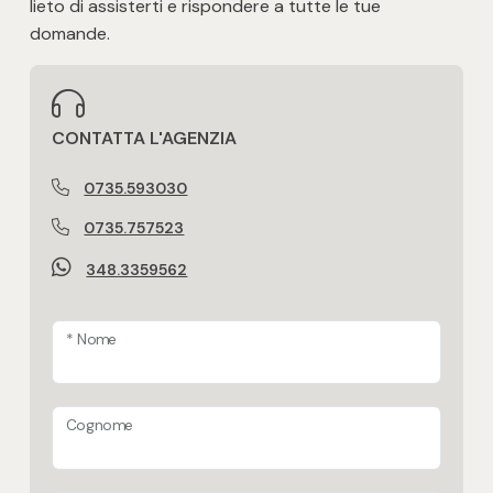
lieto di assisterti e rispondere a tutte le tue
Posto auto/Box
domande.
Balcone/Terrazzo
CONTATTA L'AGENZIA
Ascensore
0735.593030
Arredato
0735.757523
348.3359562
Nuova costruzione
* Nome
Lusso
Cognome