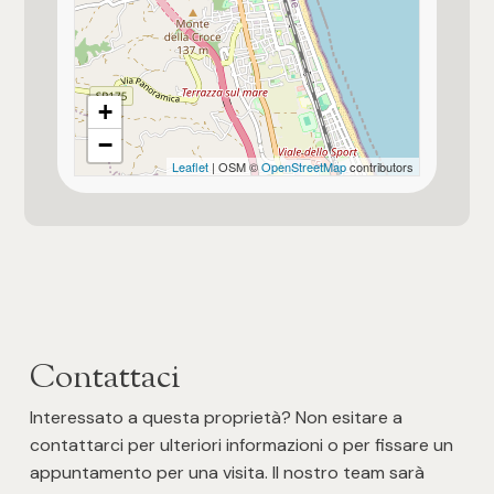
Fermata autobus di linea
3
Porto turistico
4
+
−
Cinema
5
Leaflet
| OSM ©
OpenStreetMap
contributors
Teatro
5+
Altre
opzioni
-
Contattaci
multiscelta
Interessato a questa proprietà? Non esitare a
contattarci per ulteriori informazioni o per fissare un
Giardino
appuntamento per una visita. Il nostro team sarà