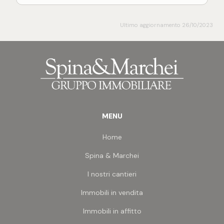
offrendo così la possibilità di personalizzare gli
spazi in base alle proprie esigenze operative o
progettuali.
Ultimo aggiornamento 26/10/2023
A completare la soluzione troviamo un
ampio
giardino privato di circa 1.200 m²
, perfetto per
realizzare un'area relax, creare numerosi posti auto
o organizzare eventi all'aperto. È inoltre presente
un
magazzino
ideale per lo stoccaggio di merci o
attrezzature.
La conformazione su un unico piano garantisce
massima accessibilità e praticità nella gestione
MENU
degli ambienti
.
È prevista anche la
possibilità di cambio di
Home
destinazione d'uso
, rendendolo trasformabile in
residenziale.
Spina & Marchei
Questa proprietà rappresenta un'
ottima
opportunità di investimento
, ideale per chi
I nostri cantieri
desidera avviare una nuova attività in una zona
residenziale in crescita o per chi cerca un
Immobili in vendita
immobile da riconvertire secondo il proprio
Immobili in affitto
progetto.