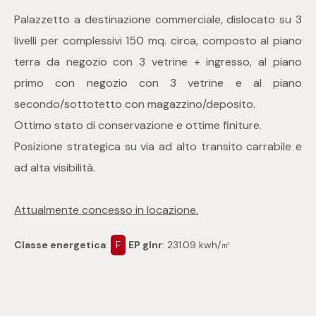
Palazzetto a destinazione commerciale, dislocato su 3
Commerciali
livelli per complessivi 150 mq. circa, composto al piano
terra da negozio con 3 vetrine + ingresso, al piano
Industriali
primo con negozio con 3 vetrine e al piano
secondo/sottotetto con magazzino/deposito.
Terreni
Ottimo stato di conservazione e ottime finiture.
Posizione strategica su via ad alto transito carrabile e
ad alta visibilità.
Prezzo
Attualmente concesso in locazione.
Classe energetica
:
F
EP glnr
: 231.09 kwh/㎡
Totale