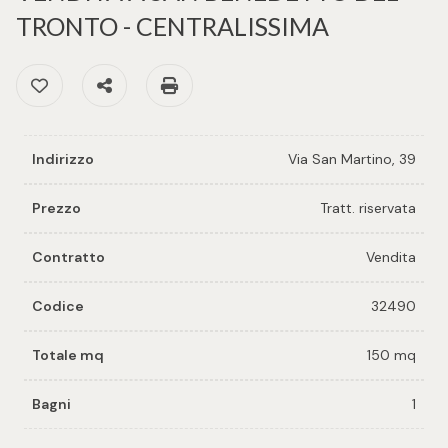
cercare
per voi
TRONTO - CENTRALISSIMA
Provincia
Preferiti: Cod. 32490
Condividi
Stampa: Cod. 32490
Richiedi
un
Comune
immobile
Indirizzo
Via San Martino, 39
Valuta e
vendi il
Prezzo
Tratt. riservata
tuo
immobile
Contratto
Vendita
Tipologia
-
Codice
32490
Contattaci
multiscelta
Totale mq
150 mq
Qualsiasi
Bagni
1
Residenziali