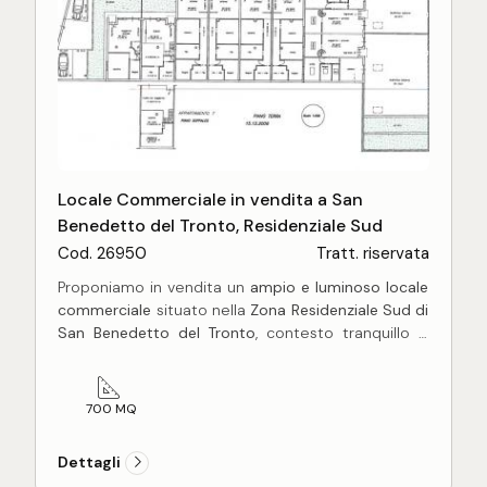
Locale Commerciale in vendita a San
Benedetto del Tronto, Residenziale Sud
Cod. 26950
Tratt. riservata
Proponiamo in vendita un
ampio e luminoso locale
commerciale
situato nella
Zona Residenziale Sud di
San Benedetto del Tronto
, contesto tranquillo e
ben servito.
L'immobile, posto al
piano terra
, si sviluppa su
un
unico livello
per una superficie complessiva di
circa
700 MQ
700 m²
, suddivisi in un grande ambiente principale
e una comoda area uffici, disposti su due livelli.
Dettagli
La proprietà è
completamente da ristrutturare
,