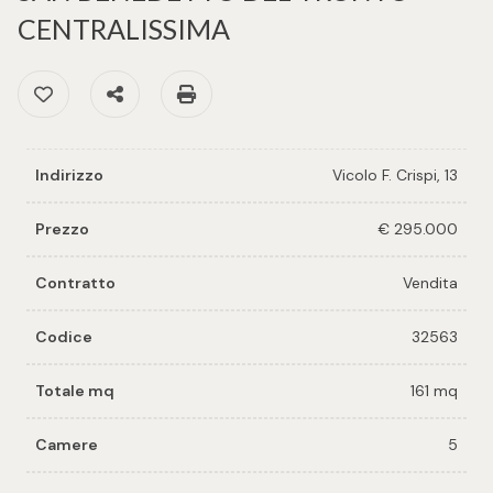
cercare
per voi
CENTRALISSIMA
Provincia
Preferiti: Cod. 32563
Condividi
Stampa: Cod. 32563
Richiedi
un
Comune
immobile
Indirizzo
Vicolo F. Crispi, 13
Valuta e
vendi il
Prezzo
€ 295.000
tuo
immobile
Contratto
Vendita
Tipologia
-
Codice
32563
Contattaci
multiscelta
Totale mq
161 mq
Qualsiasi
Camere
5
Residenziali