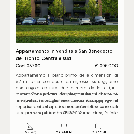
Appartamento in vendita a San Benedetto
del Tronto, Centrale sud
Cod. 33760
€ 395.000
Appartamento al piano primo, delle dimensioni di
92 m² circa, composto da ingresso su soggiorno
con angolo cottura, due camere da letto (una
matrimoniale ed una doppia), due bagni di cui uno
Con prezzo da computare a parte è
finestrato, ripostiglio lavanderia, disimpegno nel
possibile acquistare un comodo garage al
reparto notte. L'appartamento è inoltre fornito di
piano interrato del medesimo fabbricato con
una terrazza abitabile di ben 12 mq circa, fruibile
prezzi a partire da 28.000 euro.
nella bella stagione per poterci soggiornare.
Nessuna commissione a carico
L'appartamento, in corso di costruzione, sarà
dell'acquirente.
terminato per Giugno 2028 con rifiniture a scelta
92 MQ
2 CAMERE
2 BAGNI