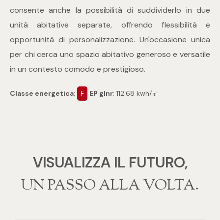
consente anche la possibilità di suddividerlo in due
4
unità abitative separate, offrendo flessibilità e
opportunità di personalizzazione. Un'occasione unica
5
per chi cerca uno spazio abitativo generoso e versatile
in un contesto comodo e prestigioso.
5+
Classe energetica
:
F
EP glnr
: 112.68 kwh/㎡
Bagni
Qualsiasi
VISUALIZZA IL FUTURO,
1
‍‍UN PASSO ALLA VOLTA.
2