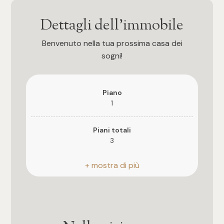
3
Dettagli dell'immobile
4
Benvenuto nella tua prossima casa dei
sogni!
5
5+
Piano
1
Camere
Piani totali
3
Qualsiasi
Riscaldamento
Autonomo
1
Posto auto
2
Scoperto