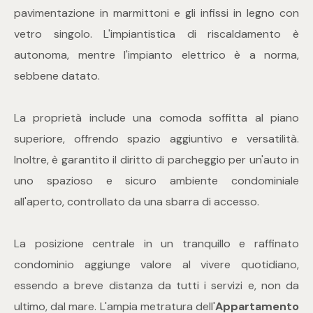
mq
pavimentazione in marmittoni e gli infissi in legno con
vetro singolo. L'impiantistica di riscaldamento è
autonoma, mentre l'impianto elettrico è a norma,
sebbene datato.
La proprietà include una comoda soffitta al piano
Locali
superiore, offrendo spazio aggiuntivo e versatilità.
Inoltre, è garantito il diritto di parcheggio per un'auto in
Qualsiasi
uno spazioso e sicuro ambiente condominiale
all'aperto, controllato da una sbarra di accesso.
1
La posizione centrale in un tranquillo e raffinato
2
condominio aggiunge valore al vivere quotidiano,
essendo a breve distanza da tutti i servizi e, non da
3
ultimo, dal mare. L'ampia metratura dell'
Appartamento