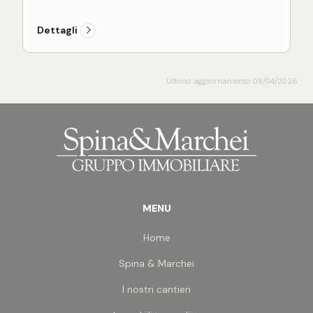
dell'acquirente come e pavimentazioni in parquet
o Grace porcellanato, infissi in alluminio certificati,
Dettagli
impianto di riscaldamento a pavimento, impianto
di climatizzazione caldo e freddo con split in ogni
stanza, portoncino blindato d'ingresso, video
citofono smart con risposta da smartphone,
Ultimo aggiornamento 08/04/2026
illuminazione esterna del fabbricato Guzzini,
struttura antisismica.
Localizzato all'interno del complesso residenziale
Marina Living, posto nella servita zona di San Pio X
e non distante dalla spiaggia, in un contesto di
verde ed eleganza.
MENU
Home
Spina & Marchei
I nostri cantieri