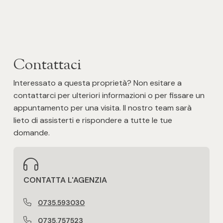
Portone Blindato
Immobile idoneo per più nuclei familiari
per 2 famiglie
Contattaci
Interessato a questa proprietà? Non esitare a
Impianto di riscaldamento a norma
contattarci per ulteriori informazioni o per fissare un
appuntamento per una visita. Il nostro team sarà
Tipologia di proprietà
lieto di assisterti e rispondere a tutte le tue
normale proprietà
domande.
Aria condizionata
Presente solo in una/qualche stanza
CONTATTA L'AGENZIA
Pannelli solari termici
Non presenti
0735.593030
0735.757523