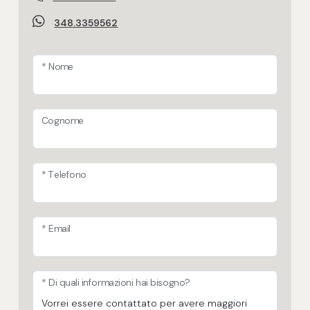
348.3359562
* Nome
Cognome
* Telefono
* Email
* Di quali informazioni hai bisogno?