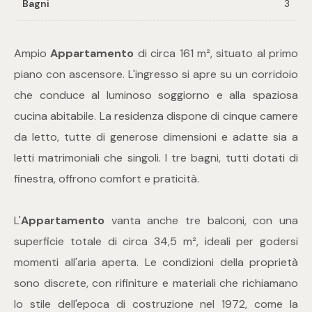
Bagni
3
Commerciali
Ampio
Appartamento
di circa 161 m², situato al primo
piano con ascensore. L'ingresso si apre su un corridoio
Industriali
che conduce al luminoso soggiorno e alla spaziosa
cucina abitabile. La residenza dispone di cinque camere
Terreni
da letto, tutte di generose dimensioni e adatte sia a
letti matrimoniali che singoli. I tre bagni, tutti dotati di
Prezzo
finestra, offrono comfort e praticità.
L'
Appartamento
vanta anche tre balconi, con una
superficie totale di circa 34,5 m², ideali per godersi
momenti all'aria aperta. Le condizioni della proprietà
sono discrete, con rifiniture e materiali che richiamano
Totale
lo stile dell'epoca di costruzione nel 1972, come la