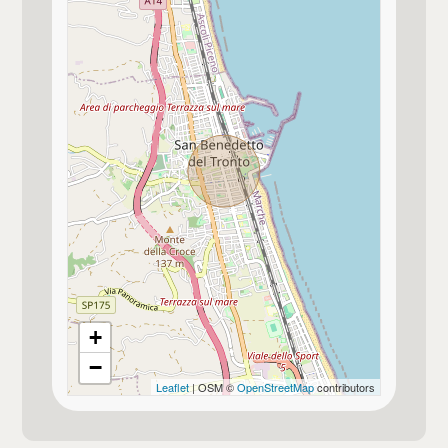
Finiture interne
★★★
Qualità contesto e luogo
★★★★
Bagno principale con
Doccia
Bagno secondario con
Doccia
+
Pavim. Reparto Giorno
Marmettoni
−
Leaflet
| OSM ©
OpenStreetMap
contributors
Pavim. Reparto Notte
Marmettoni