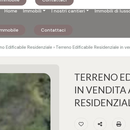
Home
Immobili
I nostri cantieri
Immobili di luss
 immobile
Contattaci
›
no Edificabile Residenziale
Terreno Edificabile Residenziale in v
TERRENO ED
IN VENDITA 
RESIDENZIA
Preferiti: Cod. 32712
Condividi
St