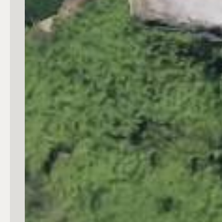
3
4
5
5+
Camere
Qualsiasi
1
2