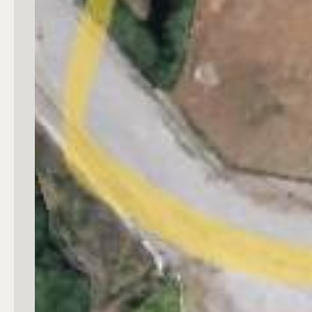
4
5
5+
Bagni
Qualsiasi
1
2