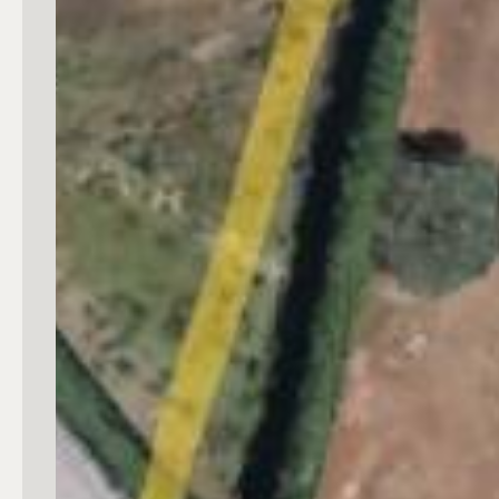
mq
Locali
Qualsiasi
1
2
3