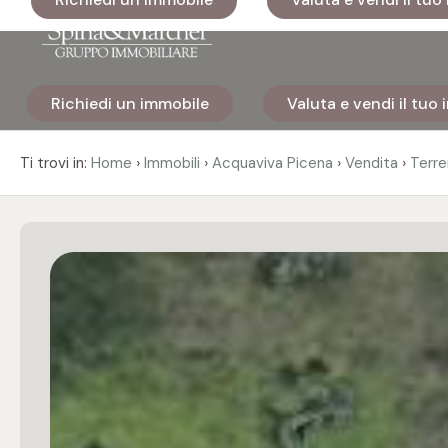
Codice
Richiedi un immobile
Valuta e vendi il tuo
Home
Contratto
›
›
›
›
Ti trovi in:
Home
Immobili
Acquaviva Picena
Vendita
Terre
Immobili
Qualsiasi
I nostri
Vendita
cantieri
Affitto
Immobili
di lusso
Scegli
Cosa
dove
facciamo