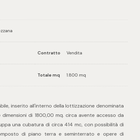
ezzana
Contratto
Vendita
Totale mq
1.800 mq
bile, inserito all'interno della lottizzazione denominata
lle dimensioni di 1800,00 mq. circa avente accesso da
iluppa una cubatura di circa 414 mc, con possibilità di
 composto di piano terra e seminterrato e opere di