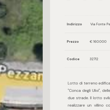
Indirizzo
Via Fonte P
Prezzo
€ 160.000
Codice
32712
Lotto di terreno edifica
"Conca degli Ulivi", de
due strade. Il lotto sv
realizzare un villino