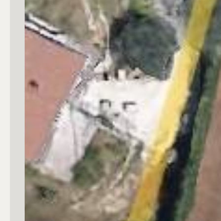
Commerciali
Industriali
Terreni
Prezzo
Totale