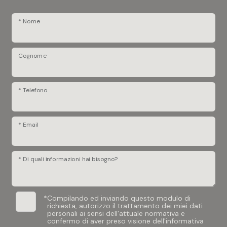
* Nome
Cognome
* Telefono
* Email
* Di quali informazioni hai bisogno?
*
Compilando ed inviando questo modulo di
richiesta, autorizzo il trattamento dei miei dati
personali ai sensi dell'attuale normativa e
confermo di aver preso visione dell'informativa