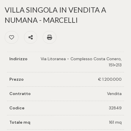
cercare
per voi
VILLA SINGOLA IN VENDITA A
Provincia
NUMANA - MARCELLI
Richiedi
un
Preferiti: Cod. 32849
Condividi
Stampa: Cod. 32849
Comune
immobile
Valuta e
Indirizzo
Via Litoranea - Complesso Costa Conero,
vendi il
151+213
tuo
immobile
Prezzo
€ 1.200.000
Tipologia
-
Contattaci
Contratto
Vendita
multiscelta
Codice
32849
Qualsiasi
Totale mq
161 mq
Residenziali