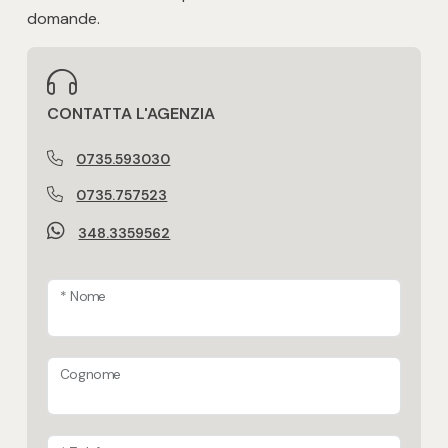
domande.
Impianto di riscaldamento a norma
Si valutano permute
CONTATTA L'AGENZIA
0735.593030
Tipologia di proprietà
normale proprietà
0735.757523
348.3359562
Aria condizionata
Presente e funzionante su tutto l'alloggio
* Nome
Cappotto termico esterno
Cognome