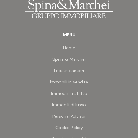
localizzato in primissima prima fila sul mare,
completo all'interno di ben sei piscine comuni a
disposizione esclusiva, passeggiate, servizi.
>> con sovrapprezzo di euro 10.000 è possibile
MENU
acquistare un comodo posto auto
scoperto
per il
parcheggio della vostra autovettura, all'interno di
Home
un'area completamente controllata.
>> nessuna commissione a carico dell'acquirente.
Spina & Marchei
I nostri cantieri
Immobili in vendita
Immobili in affitto
Immobili di lusso
Personal Advisor
Cookie Policy