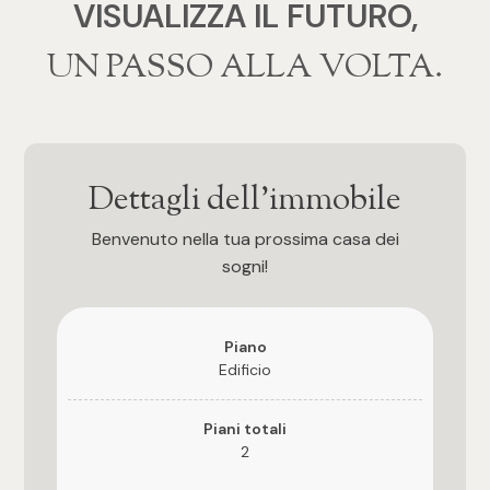
3
VISUALIZZA IL FUTURO,
‍‍UN PASSO ALLA VOLTA.
4
5
Dettagli dell'immobile
5+
Benvenuto nella tua prossima casa dei
sogni!
Camere
Qualsiasi
Piano
Edificio
1
Piani totali
2
2