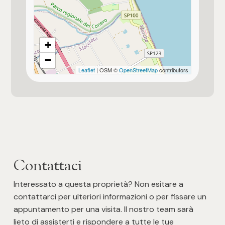
Altri immobili disponibili nel fabbricato
Ingresso autonomo
+
−
Piscina
Leaflet
| OSM ©
OpenStreetMap
contributors
Portone Blindato
Allestimento del giardino o del terreno
Verde allestito
Vista mare
Contattaci
Interessato a questa proprietà? Non esitare a
Vista panoramica
contattarci per ulteriori informazioni o per fissare un
appuntamento per una visita. Il nostro team sarà
Immobile idoneo per più nuclei familiari
lieto di assisterti e rispondere a tutte le tue
per 1 famiglia