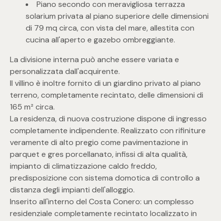
Piano secondo con meravigliosa terrazza
mq
solarium privata al piano superiore delle dimensioni
di 79 mq circa, con vista del mare, allestita con
cucina all'aperto e gazebo ombreggiante.
La divisione interna può anche essere variata e
personalizzata dall'acquirente.
Il villino è inoltre fornito di un giardino privato al piano
terreno, completamente recintato, delle dimensioni di
Locali
165 m² circa.
La residenza, di nuova costruzione dispone di ingresso
Qualsiasi
completamente indipendente. Realizzato con rifiniture
veramente di alto pregio come pavimentazione in
1
parquet e gres porcellanato, infissi di alta qualità,
impianto di climatizzazione caldo freddo,
predisposizione con sistema domotica di controllo a
2
distanza degli impianti dell'alloggio.
Inserito all'interno del Costa Conero: un complesso
3
residenziale completamente recintato localizzato in