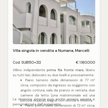
Villa singola in vendita a Numana, Marcelli
Cod. SUB150+212
€ 1.160.000
Villino indipendente
prima fila fronte mare
, libero
su tutti lati, dislocato su due livelli e precisamente:
Piano terreno delle dimensioni di 77 m²
circa, composto da ingresso su soggiorno con
angolo cottura, sala da pranzo in vetrata, due
camere da letto (una matrimoniale ed una
La divisione interna può anche essere variata e
piccola doppia), bagno con doccia e finestra.
personalizzata dall'acquirente.
Piano primo delle dimensioni di 72 m² circa,