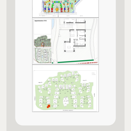
Posto auto/Box
Giardino
Privato
Balcone/Terrazzo
Distanza mare/lago
10 mt.
Ascensore
Cucina
Angolo cottura
Arredato
Posizione
Nuova costruzione
Lungomare
Lusso
Animali ammessi
Si
Impianto Elettrico
A norma