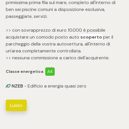
primissima prima fila sul mare, completo all'interno di
ben sei piscine comuni a disposizione esclusiva,
4
passeggiate, servizi.
5
>> con sovrapprezzo di euro 10.000 è possibile
acquistare un comodo posto auto
scoperto
per il
5+
parcheggio della vostra autovettura, all'interno di
un'area completamente controllata.
>> nessuna commissione a carico dell'acquirente.
Bagni
Classe energetica
:
A4
Qualsiasi
NZEB
- Edificio a energia quasi zero
1
Lusso
2