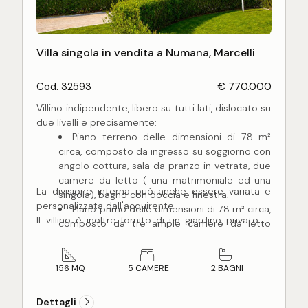
Villa singola in vendita a Numana, Marcelli
Cod. 32593
€ 770.000
Villino indipendente, libero su tutti lati, dislocato su
due livelli e precisamente:
Piano terreno delle dimensioni di 78 m²
circa, composto da ingresso su soggiorno con
angolo cottura, sala da pranzo in vetrata, due
camere da letto ( una matrimoniale ed una
La divisione interna può anche essere variata e
singola), bagno con doccia e finestra.
personalizzata dall'acquirente.
Piano primo delle dimensioni di 78 m² circa,
Il villino è inoltre fornito di un giardino privato al
composto da tre ampie camere da letto
piano terreno, completamente recintato, delle
matrimoniali, bagno con doccia e finestra,
dimensioni di 122 m² circa.
corridoio nel reparto notte.
La residenza, di nuova costruzione dispone di
Piano secondo con meravigliosa terrazza
156 MQ
5 CAMERE
2 BAGNI
ingresso completamente indipendente. Realizzato
solarium privata al piano superiore delle
con rifiniture veramente di alto pregio come
dimensioni di 78 mq circa, con vista del mare,
Dettagli
pavimentazione in parquet e gres porcellanato,