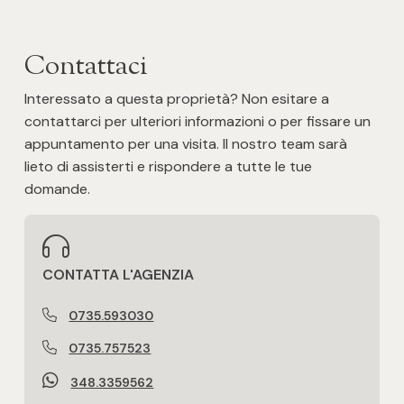
Posto auto/Box
Contattaci
Balcone/Terrazzo
Interessato a questa proprietà? Non esitare a
contattarci per ulteriori informazioni o per fissare un
Ascensore
appuntamento per una visita. Il nostro team sarà
lieto di assisterti e rispondere a tutte le tue
Arredato
domande.
Nuova costruzione
CONTATTA L'AGENZIA
Lusso
0735.593030
0735.757523
348.3359562