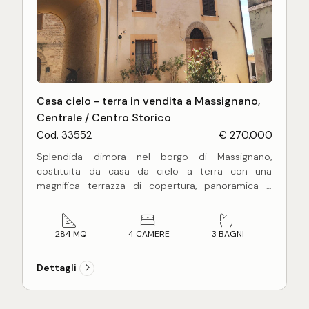
gode di un panorama incantevole che va dal mare
alle montagne.
- POSSIBILITA' DI ACQUISTARE ULTERIORE TERRENO
(fino a 11.000 mq.)
Casa cielo - terra in vendita a Massignano,
Centrale / Centro Storico
Cod. 33552
€ 270.000
Splendida dimora nel borgo di Massignano,
costituita da casa da cielo a terra con una
magnifica terrazza di copertura, panoramica a
360°, con vista sul vecchio incasato, sulle colline
circostanti e sul mare.
L'abitazione è articolata su quattro livelli,
284 MQ
4 CAMERE
3 BAGNI
comprensivi del piano garage, per complessivi mq
284 circa oltre terrazzo di mq 35, è costituita da:
Dettagli
- piano seminterrato di mq 71  stanza multiusi di
mq 29 circa (lavanderia, taverna), ampio locale
rimessa di mq 32 circa (accatastato come garage)