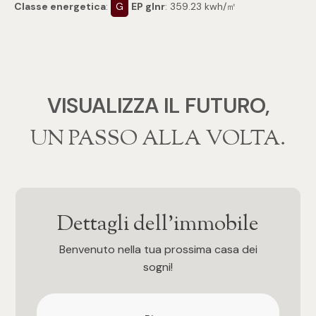
Classe energetica
:
G
EP glnr
: 359.23 kwh/㎡
4
5
VISUALIZZA IL FUTURO,
5+
‍‍UN PASSO ALLA VOLTA.
Bagni
Qualsiasi
Dettagli dell'immobile
1
Benvenuto nella tua prossima casa dei
sogni!
2