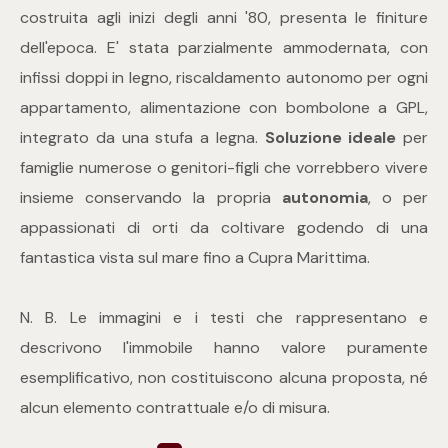
mq
costruita agli inizi degli anni '80, presenta le finiture
dell'epoca. E' stata parzialmente ammodernata, con
infissi doppi in legno, riscaldamento autonomo per ogni
appartamento, alimentazione con bombolone a GPL,
integrato da una stufa a legna.
Soluzione ideale
per
famiglie numerose o genitori-figli che vorrebbero vivere
Locali
insieme conservando la propria
autonomia
, o per
appassionati di orti da coltivare godendo di una
Qualsiasi
fantastica vista sul mare fino a Cupra Marittima.
1
N. B. Le immagini e i testi che rappresentano e
descrivono l'immobile hanno valore puramente
2
esemplificativo, non costituiscono alcuna proposta, né
alcun elemento contrattuale e/o di misura.
3