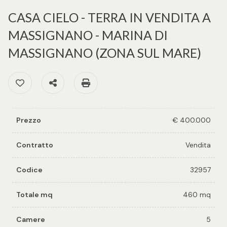
cercare
per voi
CASA CIELO - TERRA IN VENDITA A
Provincia
MASSIGNANO - MARINA DI
Richiedi
MASSIGNANO (ZONA SUL MARE)
un
Comune
immobile
Preferiti: Cod. 32957
Condividi
Stampa: Cod. 32957
Valuta e
vendi il
tuo
Prezzo
€ 400.000
immobile
Tipologia
Contratto
Vendita
-
Contattaci
multiscelta
Codice
32957
Totale mq
460 mq
Qualsiasi
Camere
5
Residenziali