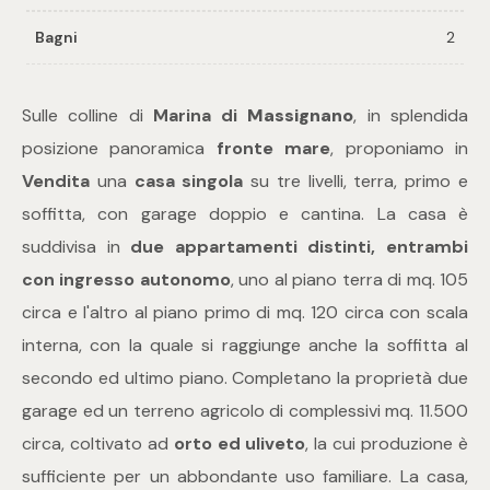
Bagni
2
Commerciali
Sulle colline di
Marina di
Massignano
, in splendida
Industriali
posizione panoramica
fronte mare
, proponiamo in
Vendita
una
casa singola
su tre livelli, terra, primo e
Terreni
soffitta, con garage doppio e cantina. La casa è
suddivisa in
due appartamenti distinti, entrambi
Prezzo
con ingresso autonomo
, uno al piano terra di mq. 105
circa e l'altro al piano primo di mq. 120 circa con scala
interna, con la quale si raggiunge anche la soffitta al
secondo ed ultimo piano. Completano la proprietà due
garage ed un terreno agricolo di complessivi mq. 11.500
circa, coltivato ad
orto ed uliveto
, la cui produzione è
Totale
sufficiente per un abbondante uso familiare. La casa,