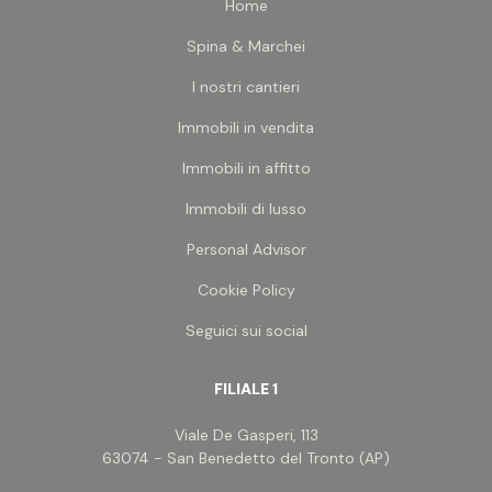
Home
indicate, relative alle unità abitative, non sono
comprensive del vano scala interno e sono
Spina & Marchei
dunque superfici commerciali nette.
I nostri cantieri
Immobili in vendita
Immobili in affitto
Immobili di lusso
Personal Advisor
Cookie Policy
Seguici sui social
FILIALE 1
Viale De Gasperi, 113
63074 - San Benedetto del Tronto (AP)