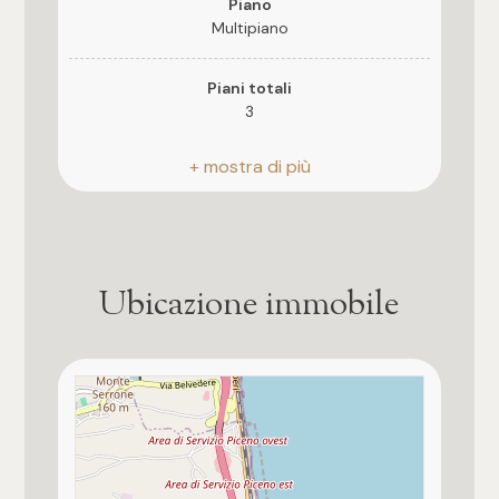
3
Piano
Multipiano
4
Piani totali
3
5
Riscaldamento
Autonomo
5+
Anno di costruzione
Camere
1975
Ubicazione immobile
Qualsiasi
Stato attuale
Libero al rogito
1
Esposizione
4 lati
2