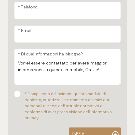
Posto auto/Box
* Telefono
Balcone/Terrazzo
* Email
Ascensore
* Di quali informazioni hai bisogno?
Arredato
Nuova costruzione
Lusso
*
Compilando ed inviando questo modulo di
richiesta, autorizzo il trattamento dei miei dati
personali ai sensi dell'attuale normativa e
confermo di aver preso visione dell'informativa
privacy.
INVIA