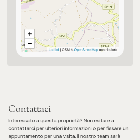
3
4
+
5
−
Leaflet
| OSM ©
OpenStreetMap
contributors
5+
Camere
Qualsiasi
Contattaci
1
Interessato a questa proprietà? Non esitare a
contattarci per ulteriori informazioni o per fissare un
2
appuntamento per una visita. Il nostro team sarà