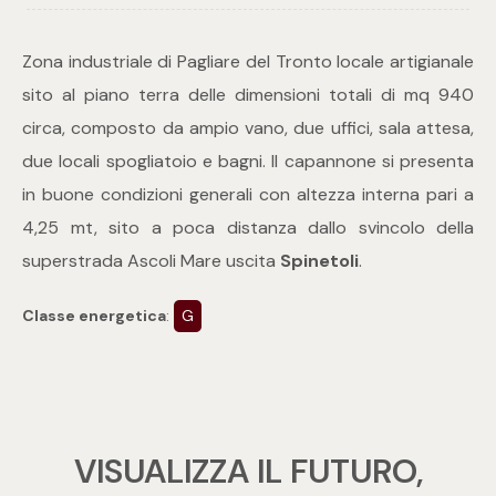
Commerciali
Zona industriale di Pagliare del Tronto locale artigianale
sito al piano terra delle dimensioni totali di mq 940
Industriali
circa, composto da ampio vano, due uffici, sala attesa,
due locali spogliatoio e bagni. Il capannone si presenta
Terreni
in buone condizioni generali con altezza interna pari a
4,25 mt, sito a poca distanza dallo svincolo della
superstrada Ascoli Mare uscita
Spinetoli
.
Prezzo
Classe energetica
:
G
VISUALIZZA IL FUTURO,
Totale