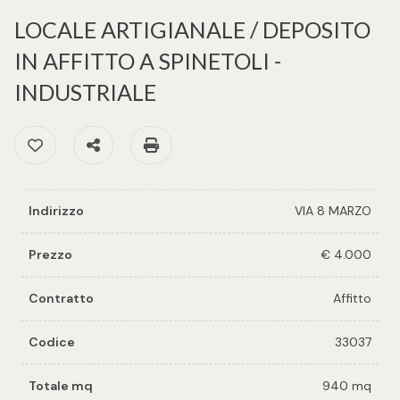
cercare
per voi
LOCALE ARTIGIANALE / DEPOSITO
Provincia
IN AFFITTO A SPINETOLI -
Richiedi
INDUSTRIALE
un
Comune
immobile
Preferiti: Cod. 33037
Condividi
Stampa: Cod. 33037
Valuta e
vendi il
tuo
Indirizzo
VIA 8 MARZO
immobile
Tipologia
Prezzo
€ 4.000
-
Contattaci
multiscelta
Contratto
Affitto
Codice
33037
Qualsiasi
Totale mq
940 mq
Residenziali