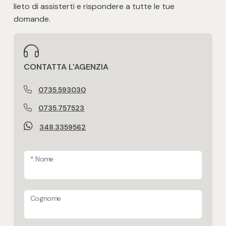
lieto di assisterti e rispondere a tutte le tue
3
domande.
4
CONTATTA L'AGENZIA
5
0735.593030
5+
0735.757523
348.3359562
Altre
opzioni
* Nome
-
multiscelta
Cognome
Giardino