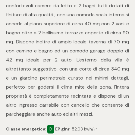
mq
confortevoli camere da letto e 2 bagni tutti dotati di
finiture di alta qualità , con una comoda scala interna si
accede al piano superiore di circa 40 mq con 2 vani e
bagno oltre a 2 bellissime terrazze coperte di circa 90
mq. Dispone inoltre di ampio locale taverna di 70 mq
con camino e bagno ed un comodo garage doppio di
Locali
42 mq ideale per 2 auto. L'esterno della villa è
altrettanto suggestivo, con una corte di circa 340 mq
Qualsiasi
e un giardino perimetrale curato nei minimi dettagli,
perfetto per godersi il clima mite della zona, l'intera
1
proprietà è completamente recintata e dispone di un
altro ingresso carrabile con cancello che consente di
2
parcheggiare anche auto ed altri mezzi.
3
Classe energetica
:
B
EP glnr
: 52.03 kwh/㎡