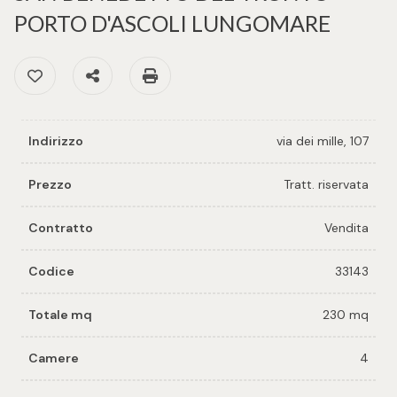
cercare
per voi
PORTO D'ASCOLI LUNGOMARE
Provincia
Preferiti: Cod. 33143
Condividi
Stampa: Cod. 33143
Richiedi
un
Comune
immobile
Indirizzo
via dei mille, 107
Valuta e
vendi il
Prezzo
Tratt. riservata
tuo
immobile
Contratto
Vendita
Tipologia
-
Codice
33143
Contattaci
multiscelta
Totale mq
230 mq
Qualsiasi
Camere
4
Residenziali