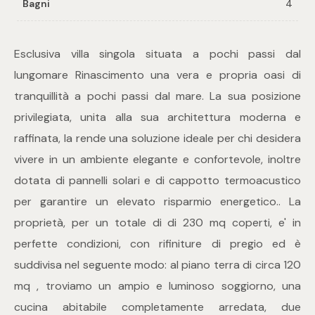
Bagni
4
Commerciali
Esclusiva villa singola situata a pochi passi dal
lungomare Rinascimento una vera e propria oasi di
Industriali
tranquillità a pochi passi dal mare. La sua posizione
privilegiata, unita alla sua architettura moderna e
Terreni
raffinata, la rende una soluzione ideale per chi desidera
vivere in un ambiente elegante e confortevole, inoltre
Prezzo
dotata di pannelli solari e di cappotto termoacustico
per garantire un elevato risparmio energetico.. La
proprietà, per un totale di di 230 mq coperti, e' in
perfette condizioni, con rifiniture di pregio ed è
suddivisa nel seguente modo: al piano terra di circa 120
mq , troviamo un ampio e luminoso soggiorno, una
Totale
cucina abitabile completamente arredata, due