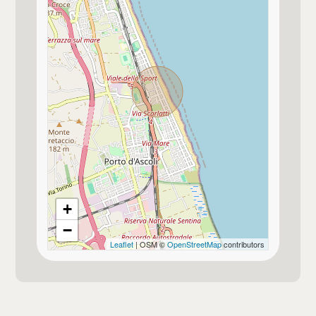
+
−
Leaflet
| OSM ©
OpenStreetMap
contributors