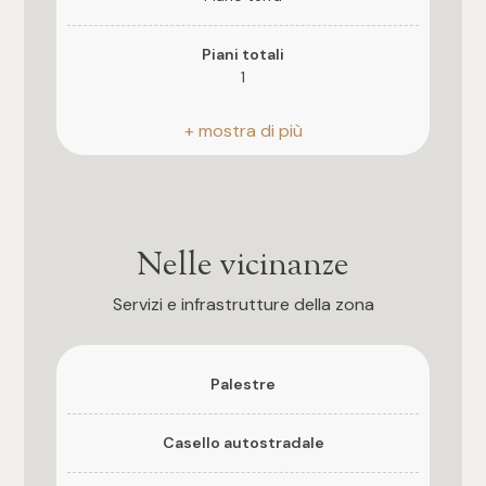
3
Piani totali
4
1
5
Riscaldamento
Climatizzato
5+
Posto auto
Scoperto
Nelle vicinanze
Camere
Anno di costruzione
Servizi e infrastrutture della zona
2000
Qualsiasi
Stato attuale
Palestre
1
Libero al rogito
Casello autostradale
2
Esposizione
nord-est-sud-ovest