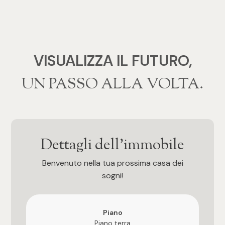
4
5
VISUALIZZA IL FUTURO,
5+
‍‍UN PASSO ALLA VOLTA.
Bagni
Qualsiasi
Dettagli dell'immobile
Benvenuto nella tua prossima casa dei
1
sogni!
2
Piano
Piano terra