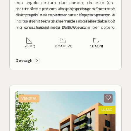
con angolo cottura, due camere da letto (una
matrimoniale ed una doppia), un bagno finestrato,
Con prezzo da computare a parte è
disimpegno nel reparto notte. L'appartamento è
possibile acquistare un comodo garage al
inoltre fornito di una terrazza abitabile di ben 18
piano interrato del medesimo fabbricato con
mq circa, fruibile nella bella stagione per poterci
prezzi a partire da 28.000 euro.
soggiornare.
Nessuna commissione a carico
L'appartamento, in corso di costruzione, sarà
dell'acquirente.
terminato per Giugno 2028 con rifiniture a scelta
78 MQ
2 CAMERE
1 BAGNI
dell'acquirente come e pavimentazioni in parquet
o Grace porcellanato, infissi in alluminio certificati,
Dettagli
impianto di riscaldamento a pavimento, impianto
di climatizzazione caldo e freddo con split in ogni
stanza, portoncino blindato d'ingresso, video
citofono smart con risposta da smartphone,
illuminazione esterna del fabbricato Guzzini,
struttura antisismica.
VENDITA
Localizzato all'interno del complesso residenziale
Marina Living, posto nella servita zona di San Pio X
LUSSO
e non distante dalla spiaggia, in un contesto di
verde ed eleganza.