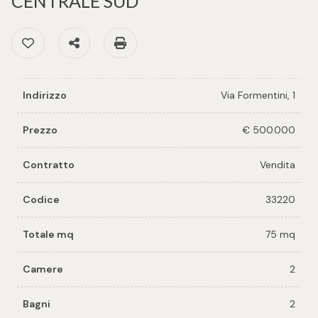
CENTRALE SUD
cercare
per voi
Provincia
Preferiti: Cod. 33220
Condividi
Stampa: Cod. 33220
Richiedi
un
Comune
immobile
Indirizzo
Via Formentini, 1
Valuta e
Prezzo
€ 500.000
vendi il
tuo
Contratto
Vendita
immobile
Tipologia
Codice
33220
-
Contattaci
multiscelta
Totale mq
75 mq
Camere
2
Qualsiasi
Bagni
2
Residenziali