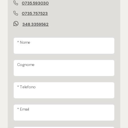
0735.593030
0735.757523
348.3359562
* Nome
Cognome
* Telefono
* Email