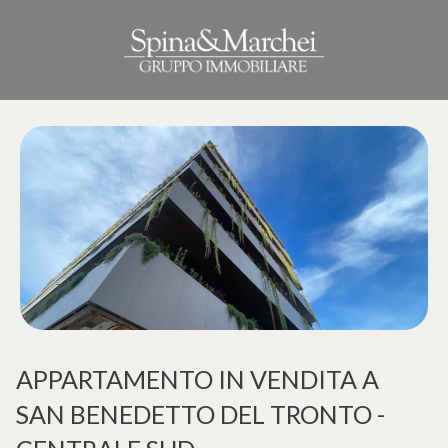
Codice
Home
Contratto
Immobili
Qualsiasi
I nostri
Vendita
cantieri
Affitto
Immobili
di lusso
APPARTAMENTO IN VENDITA A
Scegli
SAN BENEDETTO DEL TRONTO -
Cosa
dove
facciamo