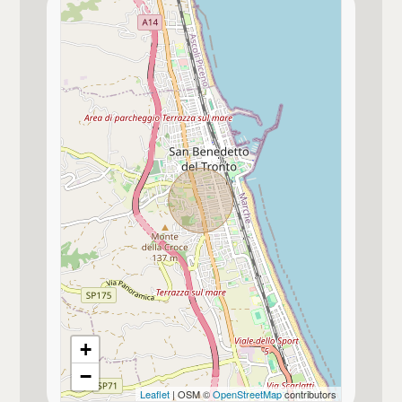
+
−
Leaflet
| OSM ©
OpenStreetMap
contributors