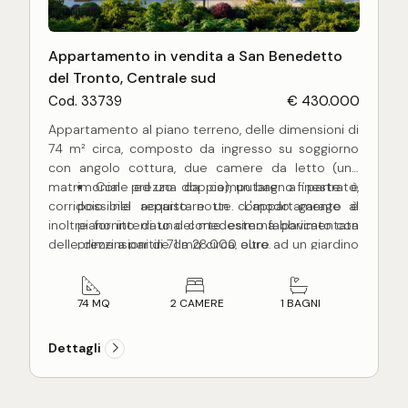
Appartamento in vendita a San Benedetto
del Tronto, Centrale sud
Cod. 33739
€ 430.000
Appartamento al piano terreno, delle dimensioni di
74 m² circa, composto da ingresso su soggiorno
con angolo cottura, due camere da letto (una
matrimoniale ed una doppia), un bagno finestrato,
Con prezzo da computare a parte è
corridoio nel reparto notte. L'appartamento è
possibile acquistare un comodo garage al
inoltre fornito di una corte esterna pavimentata
piano interrato del medesimo fabbricato con
delle dimensioni di 71 mq circa, oltre ad un giardino
prezzi a partire da 28.000 euro.
privato di 67 m² circa allestito a verde e recintato
Nessuna commissione a carico
oltre ad una fioriera di 20 mq circa.
dell'acquirente.
L'appartamento, in corso di costruzione, sarà
74 MQ
2 CAMERE
1 BAGNI
terminato per Giugno 2028 con rifiniture a scelta
dell'acquirente come e pavimentazioni in parquet
Dettagli
o Grace porcellanato, infissi in alluminio certificati,
impianto di riscaldamento a pavimento, impianto
di climatizzazione caldo e freddo con split in ogni