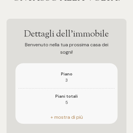
3
4
Dettagli dell'immobile
5
Benvenuto nella tua prossima casa dei
sogni!
5+
Piano
3
Altre
opzioni
Piani totali
-
5
multiscelta
Riscaldamento
Giardino
Autonomo