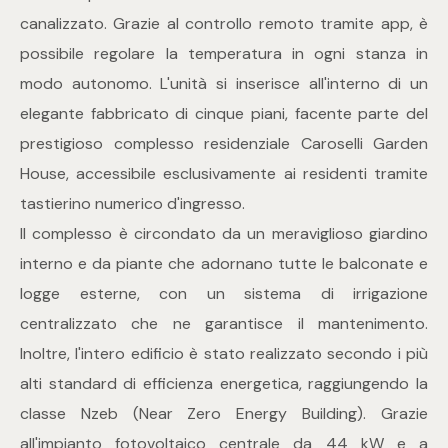
mq
canalizzato. Grazie al controllo remoto tramite app, è
possibile regolare la temperatura in ogni stanza in
modo autonomo. L'unità si inserisce all'interno di un
elegante fabbricato di cinque piani, facente parte del
prestigioso complesso residenziale Caroselli Garden
House, accessibile esclusivamente ai residenti tramite
Locali
tastierino numerico d'ingresso.
Il complesso è circondato da un meraviglioso giardino
Qualsiasi
interno e da piante che adornano tutte le balconate e
logge esterne, con un sistema di irrigazione
1
centralizzato che ne garantisce il mantenimento.
Inoltre, l'intero edificio è stato realizzato secondo i più
2
alti standard di efficienza energetica, raggiungendo la
classe Nzeb (Near Zero Energy Building). Grazie
3
all'impianto fotovoltaico centrale da 44 kW e a