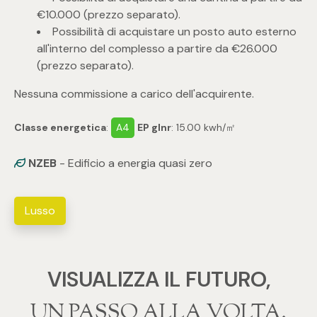
3
€10.000 (prezzo separato).
Possibilità di acquistare un posto auto esterno
4
all'interno del complesso a partire da €26.000
(prezzo separato).
5
Nessuna commissione a carico dell'acquirente.
5+
Classe energetica
:
A4
EP glnr
: 15.00 kwh/㎡
NZEB
- Edificio a energia quasi zero
Camere
Lusso
Qualsiasi
1
VISUALIZZA IL FUTURO,
2
‍‍UN PASSO ALLA VOLTA.