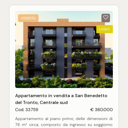
stanza, portoncino blindato d'ingresso, video
citofono smart con risposta da smartphone,
illuminazione esterna del fabbricato Guzzini,
VENDITA
struttura antisismica.
Localizzato all'interno del complesso residenziale
LUSSO
Marina Living, posto nella servita zona di San Pio X
e non distante dalla spiaggia, in un contesto di
verde ed eleganza.
Appartamento in vendita a San Benedetto
del Tronto, Centrale sud
Cod. 33759
€ 360.000
Appartamento al piano primo, delle dimensioni di
78 m² circa, composto da ingresso su soggiorno