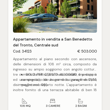
Appartamento in vendita a San Benedetto
del Tronto, Centrale sud
Cod. 34123
€ 503.000
Appartamento al piano secondo con ascensore,
delle dimensioni di 108 m² circa, composto da
ingresso su ampio soggiorno con angolo cottura,
tre camere da letto (una matrimoniale, una doppia
SOLO PER QUESTO ALLOGGIO il prezzo è
ed una singola), due bagni di cui uno finestrato,
comprensivo di un comodo garage di 21,55
disimpegno nel reparto notte. L'appartamento è
mq (interno 09)
inoltre fornito di una terrazza abitabile di ben 18
mq circa, fruibile nella bella stagione per poterci
soggiornare.
L'appartamento, in corso di costruzione, sarà
108 MQ
3 CAMERE
2 BAGNI