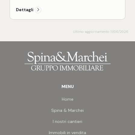
terminato per Giugno 2028 con rifiniture a scelta
dell'acquirente come e pavimentazioni in parquet
Dettagli
o Grace porcellanato, infissi in alluminio certificati,
impianto di riscaldamento a pavimento, impianto
di climatizzazione caldo e freddo con split in ogni
stanza, portoncino blindato d'ingresso, video
Ultimo aggiornamento 11/06/2026
citofono smart con risposta da smartphone,
illuminazione esterna del fabbricato Guzzini,
struttura antisismica.
Localizzato all'interno del complesso residenziale
Marina Living, posto nella servita zona di San Pio X
e non distante dalla spiaggia, in un contesto di
verde ed eleganza.
MENU
Home
Spina & Marchei
I nostri cantieri
Immobili in vendita