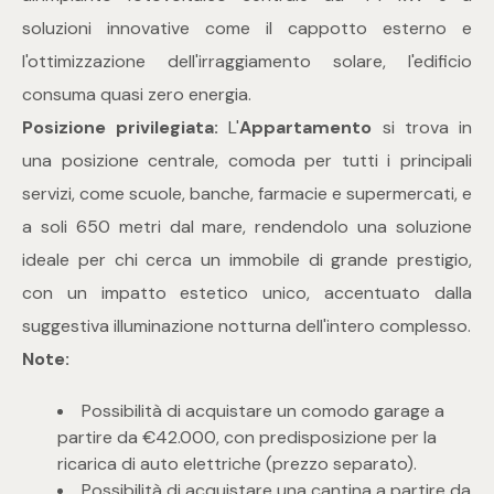
soluzioni innovative come il cappotto esterno e
4
l'ottimizzazione dell'irraggiamento solare, l'edificio
consuma quasi zero energia.
5
Posizione privilegiata:
L'
Appartamento
si trova in
una posizione centrale, comoda per tutti i principali
5+
servizi, come scuole, banche, farmacie e supermercati, e
a soli 650 metri dal mare, rendendolo una soluzione
Bagni
ideale per chi cerca un immobile di grande prestigio,
con un impatto estetico unico, accentuato dalla
Qualsiasi
suggestiva illuminazione notturna dell'intero complesso.
Note:
1
Possibilità di acquistare un comodo garage a
2
partire da €42.000, con predisposizione per la
ricarica di auto elettriche (prezzo separato).
Possibilità di acquistare una cantina a partire da