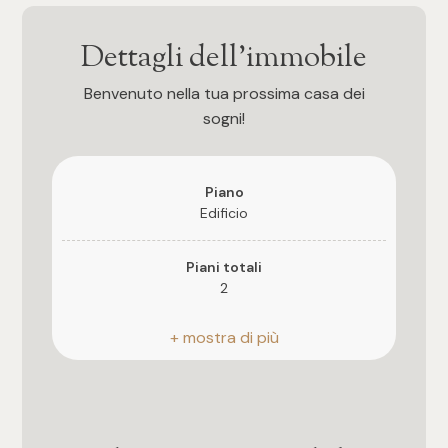
4
Dettagli dell'immobile
Benvenuto nella tua prossima casa dei
5
sogni!
5+
Piano
Edificio
Bagni
Piani totali
Qualsiasi
2
1
Esposizione
libera su tutti i lati
2
Giardino
Privato