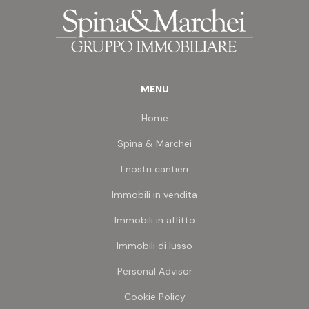
raggiungibile.
intended use of this portion of the house.
The property is surrounded by 2,800 sq.mts. of
fenced off grounds, which includes a variety of
plants, fruit trees, ornamental plants and a small
vineyard.
Easy access from the paved road, through an
MENU
automatically controlled gate.
Home
Spina & Marchei
I nostri cantieri
Immobili in vendita
Immobili in affitto
Immobili di lusso
Personal Advisor
Cookie Policy