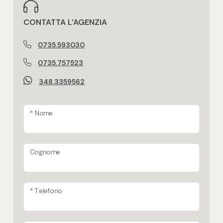
Posto auto/Box
CONTATTA L'AGENZIA
Balcone/Terrazzo
0735.593030
0735.757523
Ascensore
348.3359562
Arredato
* Nome
Nuova costruzione
Cognome
Lusso
* Telefono