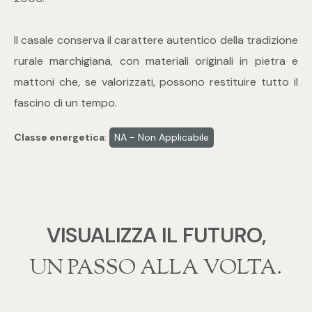
mq
Il casale conserva il carattere autentico della tradizione
rurale marchigiana, con materiali originali in pietra e
mattoni che, se valorizzati, possono restituire tutto il
fascino di un tempo.
Locali
Classe energetica
:
NA - Non Applicabile
Qualsiasi
1
VISUALIZZA IL FUTURO,
2
‍‍UN PASSO ALLA VOLTA.
3