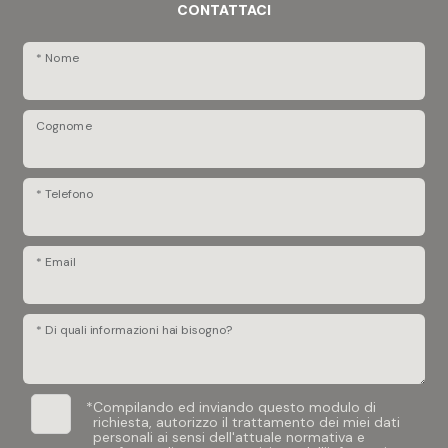
CONTATTACI
* Nome
Cognome
* Telefono
* Email
* Di quali informazioni hai bisogno?
*
Compilando ed inviando questo modulo di
richiesta, autorizzo il trattamento dei miei dati
personali ai sensi dell'attuale normativa e