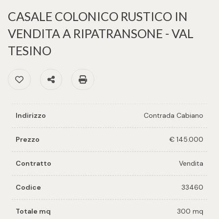
cercare
per voi
CASALE COLONICO RUSTICO IN
Provincia
VENDITA A RIPATRANSONE - VAL
Richiedi
TESINO
un
Comune
immobile
Preferiti: Cod. 33460
Condividi
Stampa: Cod. 33460
Valuta e
vendi il
tuo
Indirizzo
Contrada Cabiano
immobile
Tipologia
Prezzo
€ 145.000
-
Contattaci
multiscelta
Contratto
Vendita
Codice
33460
Qualsiasi
Totale mq
300 mq
Residenziali