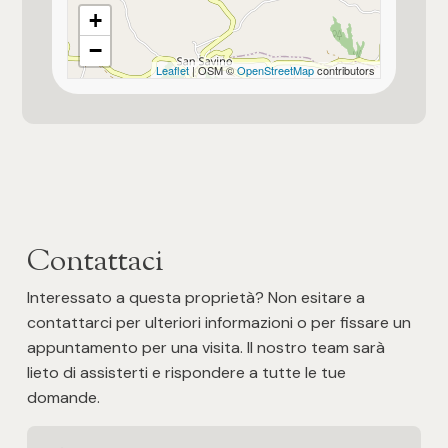
+
3
−
Leaflet
| OSM ©
OpenStreetMap
contributors
4
5
5+
Contattaci
Altre
Interessato a questa proprietà? Non esitare a
opzioni
contattarci per ulteriori informazioni o per fissare un
-
appuntamento per una visita. Il nostro team sarà
multiscelta
lieto di assisterti e rispondere a tutte le tue
domande.
Giardino