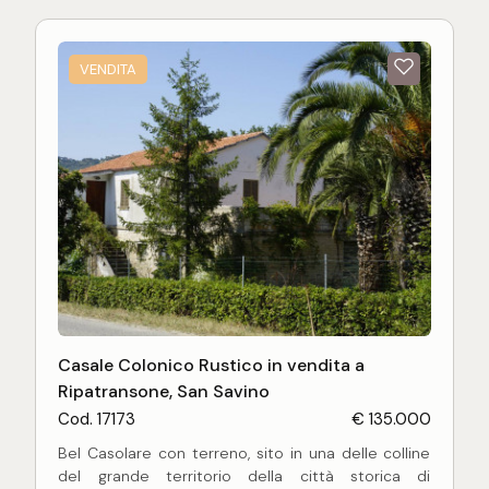
ha a bosco.
Da questo edificio è possibile ammirare un
panorama unico, posizione facilmente
VENDITA
raggiungibile.
Casale Colonico Rustico in vendita a
Ripatransone, San Savino
Cod. 17173
€ 135.000
Bel Casolare con terreno, sito in una delle colline
del grande territorio della città storica di