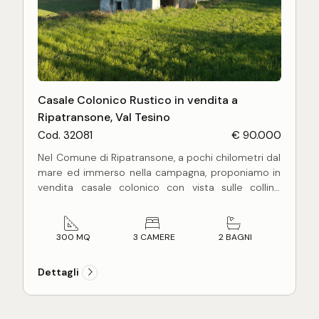
Casale Colonico Rustico in vendita a
Ripatransone, Val Tesino
Cod. 32081
€ 90.000
Nel Comune di Ripatransone, a pochi chilometri dal
mare ed immerso nella campagna, proponiamo in
vendita casale colonico con vista sulle colline
circostanti.
Il casale è di 300 mq circa, dislocato su due livelli,
300 MQ
3 CAMERE
2 BAGNI
totalmente da ristrutturare, con classica scala
esterna tipica marchigiana.
Dettagli
Completa la proprietà un terreno di 4,1 ha di cui
circa 1,5 ha a seminativo e la restante parte di 2,6