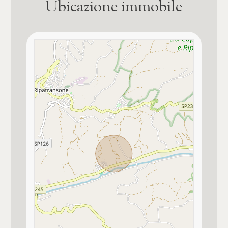
Ubicazione immobile
3
Posizione
4
Zona agricola
5
Tipo ristrutturazione
Mai ristrutturato
5+
Camino o canna fumaria
Camere
Ingresso autonomo
Vista panoramica
Qualsiasi
Immobile idoneo per più nuclei familiari
1
per 2 famiglie
2