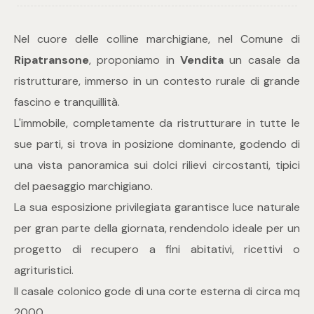
Commerciali
Nel cuore delle colline marchigiane, nel Comune di
Ripatransone
, proponiamo in
Vendita
un casale da
Industriali
ristrutturare, immerso in un contesto rurale di grande
fascino e tranquillità.
Terreni
L'immobile, completamente da ristrutturare in tutte le
sue parti, si trova in posizione dominante, godendo di
una vista panoramica sui dolci rilievi circostanti, tipici
Prezzo
del paesaggio marchigiano.
La sua esposizione privilegiata garantisce luce naturale
per gran parte della giornata, rendendolo ideale per un
progetto di recupero a fini abitativi, ricettivi o
agrituristici.
Il casale colonico gode di una corte esterna di circa mq
Totale
2000.