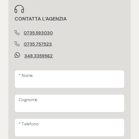
CONTATTA L'AGENZIA
0735.593030
0735.757523
348.3359562
* Nome
Cognome
* Telefono