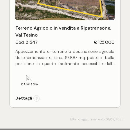
Terreno Agricolo in vendita a Ripatransone,
Val Tesino
Cod. 31547
€ 125.000
Appezzamento di terreno a destinazione agricola
delle dimensioni di circa 8.000 mq, posto in bella
posizione in quanto facilmente accessibile dalla
strada principale asfaltata.
Il fondo in oggetto, totalmente pianeggiante, ha
destinazione seminativo con la possibilità di
8.000 MQ
realizzare un pozzo per uso irriguo.
Ottima soluzione per la realizzazione di un vivaio.
Dettagli
Ultimo aggiornamento 01/09/2025