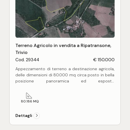
Terreno Agricolo in vendita a Ripatransone,
Trivio
Cod. 29344
€ 150.000
Appezzamento di terreno a destinazione agricola,
delle dimensioni di 80.000 mq circa posto in bella
posizione panoramica ed esposto
prevalentemente ad nord-est.
La proprietà è perfettamente lavorabile sull'intera
superficie ed attualmente a destinazione
80.186 MQ
seminativo.
L'accesso al terreno risulta essere comodo grazie
Dettagli
ad una strada asfaltata quindi raggiungibile con
tutti i mezzi.