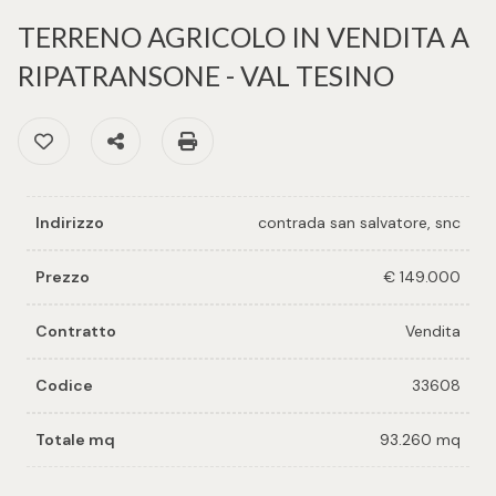
cercare
per voi
TERRENO AGRICOLO IN VENDITA A
Provincia
RIPATRANSONE - VAL TESINO
Richiedi
un
Preferiti: Cod. 33608
Condividi
Stampa: Cod. 33608
Comune
immobile
Valuta e
Indirizzo
contrada san salvatore, snc
vendi il
tuo
Prezzo
€ 149.000
immobile
Tipologia
Contratto
Vendita
-
Contattaci
multiscelta
Codice
33608
Qualsiasi
Totale mq
93.260 mq
Residenziali