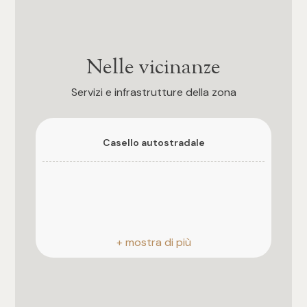
3
4
Nelle vicinanze
5
Servizi e infrastrutture della zona
5+
Casello autostradale
Camere
Qualsiasi
1
2