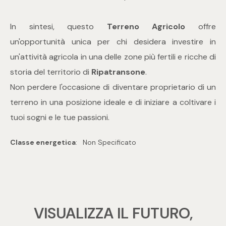
mq
In sintesi, questo
Terreno Agricolo
offre
un'opportunità unica per chi desidera investire in
un'attività agricola in una delle zone più fertili e ricche di
storia del territorio di
Ripatransone
.
Non perdere l'occasione di diventare proprietario di un
Locali
terreno in una posizione ideale e di iniziare a coltivare i
tuoi sogni e le tue passioni.
Qualsiasi
Classe energetica
:
Non Specificato
1
2
VISUALIZZA IL FUTURO,
3