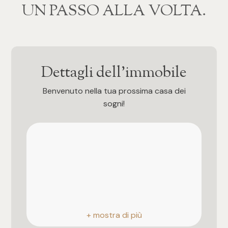
‍‍UN PASSO ALLA VOLTA.
4
5
Dettagli dell'immobile
5+
Benvenuto nella tua prossima casa dei
sogni!
Bagni
Qualsiasi
1
2