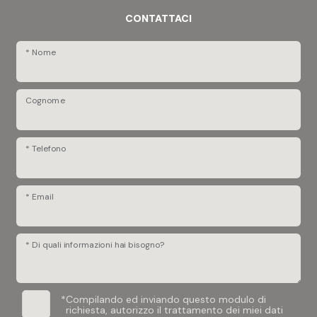
CONTATTACI
* Nome
Cognome
* Telefono
* Email
* Di quali informazioni hai bisogno?
*
Compilando ed inviando questo modulo di
richiesta, autorizzo il trattamento dei miei dati