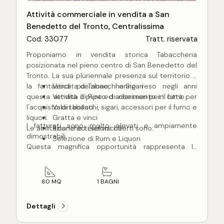
Attività commerciale in vendita a San
Benedetto del Tronto, Centralissima
Cod. 33077
Tratt. riservata
Proponiamo in vendita storica Tabaccheria
posizionata nel pieno centro di San Benedetto del
Tronto. La sua pluriennale presenza sul territorio e
la fantastica posizione, hanno reso negli anni
Vendita di Tabacchi e Sigari
questa attività il punto di riferimento in città per
Vendita di Pipe ed accessori per il fumo
l'acquisto di tabacchi, sigari, accessori per il fumo e
Valori bollati
liquori.
Gratta e vinci
I fatturati sono molto elevati e ampiamente
Le abilitazione ed i servizi offerti sono:
Ricariche telefoniche
dimostrabili.
Selezione di Rum e Liquori
Questa magnifica opportunità rappresenta la
soluzione ideale per chi vuole intraprendere una
sfidante carriera imprenditoriale di sicuro
successo.
60 MQ
1 BAGNI
Dettagli