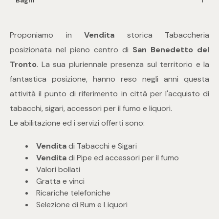
Commerciali
Proponiamo in
Vendita
storica Tabaccheria
posizionata nel pieno centro di
San Benedetto del
Industriali
Tronto
. La sua pluriennale presenza sul territorio e la
fantastica posizione, hanno reso negli anni questa
Terreni
attività il punto di riferimento in città per l'acquisto di
tabacchi, sigari, accessori per il fumo e liquori.
Prezzo
Le abilitazione ed i servizi offerti sono:
Vendita
di Tabacchi e Sigari
Vendita
di Pipe ed accessori per il fumo
Valori bollati
Gratta e vinci
Ricariche telefoniche
Selezione di Rum e Liquori
Totale