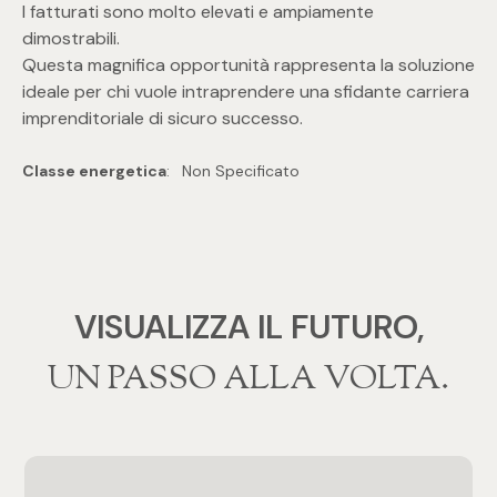
mq
I fatturati sono molto elevati e ampiamente
dimostrabili.
Questa magnifica opportunità rappresenta la soluzione
ideale per chi vuole intraprendere una sfidante carriera
imprenditoriale di sicuro successo.
Classe energetica
:
Non Specificato
Locali
Qualsiasi
VISUALIZZA IL FUTURO,
1
‍‍UN PASSO ALLA VOLTA.
2
3