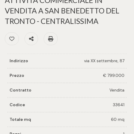
cercare
per voi
VENDITA A SAN BENEDETTO DEL
Provincia
TRONTO - CENTRALISSIMA
Richiedi
un
Preferiti: Cod. 33641
Condividi
Stampa: Cod. 33641
Comune
immobile
Valuta e
Indirizzo
via XX settembre, 87
vendi il
tuo
immobile
Prezzo
€ 799.000
Tipologia
-
Contratto
Vendita
Contattaci
multiscelta
Codice
33641
Qualsiasi
Totale mq
60 mq
Residenziali
Bagni
1