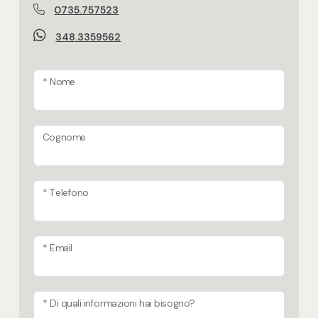
0735.757523
348.3359562
* Nome
Cognome
* Telefono
* Email
* Di quali informazioni hai bisogno?