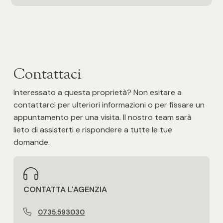
Posto auto/Box
Balcone/Terrazzo
Ascensore
Contattaci
Interessato a questa proprietà? Non esitare a
Arredato
contattarci per ulteriori informazioni o per fissare un
appuntamento per una visita. Il nostro team sarà
Nuova costruzione
lieto di assisterti e rispondere a tutte le tue
domande.
Lusso
CONTATTA L'AGENZIA
0735.593030