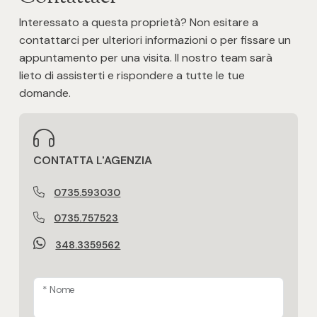
3
Interessato a questa proprietà? Non esitare a
contattarci per ulteriori informazioni o per fissare un
appuntamento per una visita. Il nostro team sarà
4
lieto di assisterti e rispondere a tutte le tue
domande.
5
5+
CONTATTA L'AGENZIA
Altre
0735.593030
opzioni
0735.757523
-
348.3359562
multiscelta
Giardino
* Nome