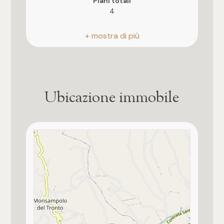
Piani totali
4
4
Riscaldamento
5
Autonomo
5+
Posto auto
Scoperto
Ubicazione immobile
Bagni
Anno di costruzione
1986
Qualsiasi
Stato attuale
Libero al rogito
1
Balconi
2
Presente, 75 mq