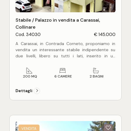
Stabile / Palazzo in vendita a Carassai,
Collinare
Cod. 34030
€ 145.000
A Carassai, in Contrada Corneto, proponiamo in
vendita un interessante stabile indipendente su
due livelli, libero su tutti i lati, inserito in un
contesto tranquillo e panoramico, ideale per chi è
alla ricerca di ampi spazi abitativi e di una
soluzione versatile. L'immobile sviluppa una
200 MQ
6 CAMERE
2 BAGNI
superficie complessiva di circa 200 mq ed è
composto da sei camere, due bagni e una
Dettagli
comoda zona cucina con sala, ambienti che lo
rendono adatto sia a una famiglia numerosa sia a
chi desidera organizzare al meglio gli spazi per
esigenze abitative diverse. Al piano terra è
presente un box doppio, particolarmente
funzionale, oltre a un locale adibito a magazzino
VENDITA
che aggiunge praticità e valore alla proprietà. A