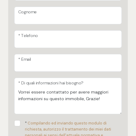
Posto auto/Box
Cognome
Balcone/Terrazzo
* Telefono
Ascensore
Arredato
* Email
Nuova costruzione
* Di quali informazioni hai bisogno?
Lusso
*
Compilando ed inviando questo modulo di
richiesta, autorizzo il trattamento dei miei dati
personali ai sensi dell'attuale normativa e