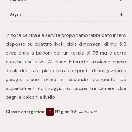
Bagni
4
Commerciali
Industriali
In zona centrale e servita proponiamo fabbricato intero
disposto su quattro livelli, delle dimensioni di mq 513
Terreni
circa oltre a balconi per un totale di 75 mq e corte
esterna esclusiva. Al piano interrato troviamo ampio
locale deposito, piano terra composto da magazzino e
Prezzo
garage, piano primo e secondo composto da
appartamenti con soggiorno, cucina tre camere, due
bagni e balconi a livello.
Classe energetica
:
G
EP glnr
: 165.74 kwh/㎡
Totale