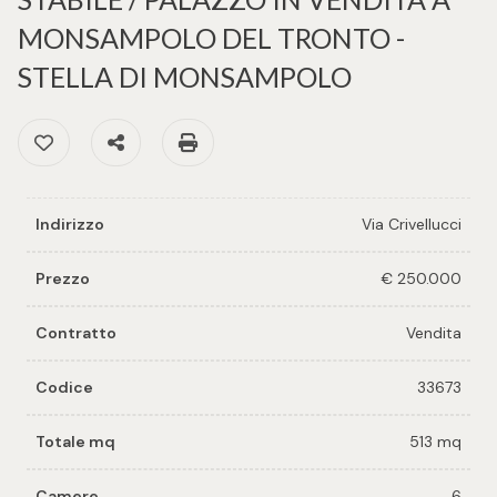
cercare
per voi
MONSAMPOLO DEL TRONTO -
Provincia
STELLA DI MONSAMPOLO
Richiedi
un
Preferiti: Cod. 33673
Condividi
Stampa: Cod. 33673
Comune
immobile
Valuta e
Indirizzo
Via Crivellucci
vendi il
tuo
Prezzo
€ 250.000
immobile
Tipologia
Contratto
Vendita
-
Contattaci
multiscelta
Codice
33673
Qualsiasi
Totale mq
513 mq
Residenziali
Camere
6