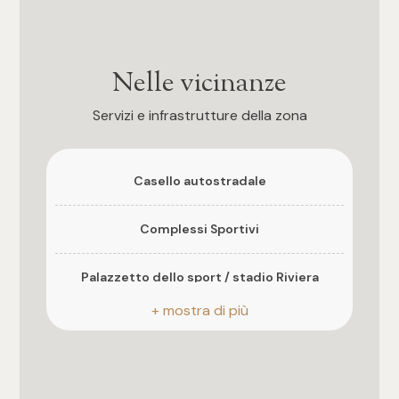
3
Posto auto
4
Scoperto
Nelle vicinanze
5
Anno di costruzione
Servizi e infrastrutture della zona
2026
5+
Stato attuale
Casello autostradale
In costruzione
Camere
Complessi Sportivi
Esposizione
sud-ovest
Qualsiasi
Palazzetto dello sport / stadio Riviera
delle Palm
Balconi
1
Presente, 6 mq
Centro commerciale
2
Distanza mare/lago
Fermata autobus di linea
1.400 mt.