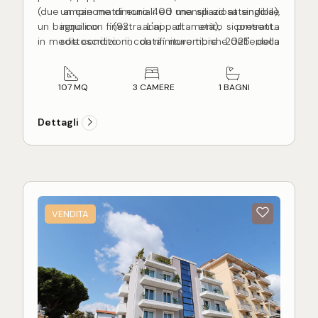
(due ampie matrimoniali ed una spaziosa singola),
un canone di euro 400 mensili ad attendibile
un bagno con finestra. L'appartamento si presenta
inquilino (92 anni di età), contratto
in media condizioni, con rifiniture tipiche dell'epoca
sottoscritto in data novembre 2025 della
costruttiva (1965) quindi con pavimentazione in
durata di 4 + 4 anni.
marmittoni, infissi in legno originali con vetro
singolo, impianto di riscaldamento autonomo a
107 MQ
3 CAMERE
1 BAGNI
metano, porte e finiture originali. Circa 10 anni fa é
stato completamente ristrutturato il servizio
Dettagli
igienico.
L'alloggio risulta avere una altezza interna di 2,5 m,
fornito di regolare agibilità. Sito all'interno di una
piccola palazzina di appena sei unità immobiliari,
gode di una piccole corte esterna comune per la
rimessa di biciclette ed un motorino.
VENDITA