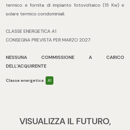
mq
termico e fornita di impianto fotovoltaico (15 Kw) e
solare termico condominiali.
CLASSE ENERGETICA A1
CONSEGNA PREVISTA PER MARZO 2027
Locali
NESSUNA COMMISSIONE A CARICO
DELL'ACQUIRENTE
Qualsiasi
Classe energetica
:
A1
1
2
VISUALIZZA IL FUTURO,
3