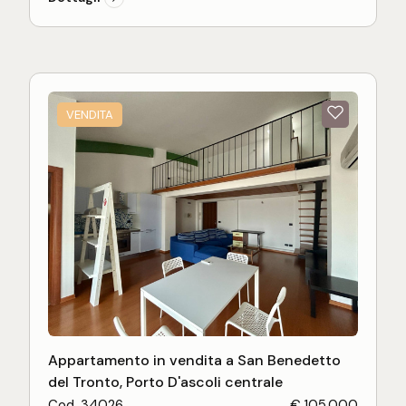
la superficie, infissi in alluminio con doppi vetri,
portone blindato, impianto di riscaldamento a
pavimento, raffreddamento (idrosplit), pannelli
fotovoltaici, cappotto termico, infissi con ricambio
d'aria, serrandine elettriche, tenda da sole,
zanzariere e videocitofono. Ottima posizione a
VENDITA
breve distanza dai servizi e dal centro città.
RIEPILOGO DIMENSIONI:
Appartamento in vendita a San Benedetto
del Tronto, Porto D'ascoli centrale
Cod. 34026
€ 105.000