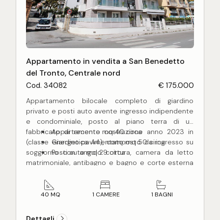
Appartamento in vendita a San Benedetto
del Tronto, Centrale nord
Cod. 34082
€ 175.000
Appartamento bilocale completo di giardino
privato e posti auto avente ingresso indipendente
e condominiale, posto al piano terra di un
fabbricato di recente costruzione anno 2023 in
Appartamento mq 40 circa
(classe energetica A4), composto da ingresso su
Giardino pavimentato mq 50 circa
soggiorno con angolo cottura, camera da letto
Posti auto mq 29 circa
matrimoniale, antibagno e bagno e corte esterna
esclusiva pavimentata e recintata di mq 50 circa
con possibilità di parcheggiare due auto
comodamente di mq 29 circa. L'appartamento di
40 MQ
1 CAMERE
1 BAGNI
recentissima costruzione, si presenta con rifiniture
di ottima qualità, pavimentazione in gres su tutta
Dettagli