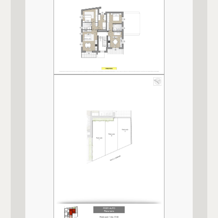
Posto auto/Box
Finiture interne
★★★★★
Balcone/Terrazzo
Qualità contesto e luogo
Ascensore
★★★
Arredato
Bagno principale con
Doccia
Nuova costruzione
Pavim. Reparto Giorno
Parquet
Lusso
Pavim. Reparto Notte
Parquet
Tipo serranda garage