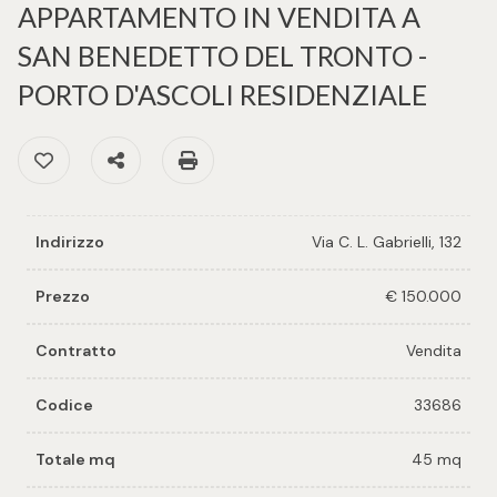
cercare
APPARTAMENTO IN VENDITA A
per voi
SAN BENEDETTO DEL TRONTO -
Provincia
Richiedi
PORTO D'ASCOLI RESIDENZIALE
un
Comune
immobile
Preferiti: Cod. 33686
Condividi
Stampa: Cod. 33686
Valuta e
vendi il
Indirizzo
Via C. L. Gabrielli, 132
tuo
immobile
Prezzo
€ 150.000
Tipologia
-
Contattaci
Contratto
Vendita
multiscelta
Codice
33686
Qualsiasi
Totale mq
45 mq
Residenziali