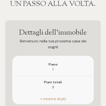
‍‍UN PASSO ALLA VOLTA.
4
5
Dettagli dell'immobile
5+
Benvenuto nella tua prossima casa dei
sogni!
Bagni
Piano
Qualsiasi
1
1
Piani totali
3
2
Riscaldamento
Autonomo