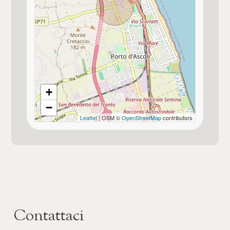
Tipologia di proprietà
normale proprietà
Aria condizionata
Solo predisposta
+
Pannelli solari termici
Presenti
−
Leaflet
| OSM ©
OpenStreetMap
contributors
Cappotto termico esterno
Domotica in casa
Contattaci