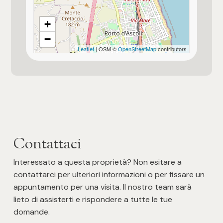
+
Altri immobili disponibili nel fabbricato
−
Leaflet
| OSM ©
OpenStreetMap
contributors
Portone Blindato
Impianto di pannelli fotovoltaici
< 10 kw circa
Immobile idoneo per più nuclei familiari
per 1 famiglia
Contattaci
Impianto di riscaldamento a norma
Interessato a questa proprietà? Non esitare a
contattarci per ulteriori informazioni o per fissare un
Si valutano permute
appuntamento per una visita. Il nostro team sarà
lieto di assisterti e rispondere a tutte le tue
Tipologia di proprietà
domande.
normale proprietà