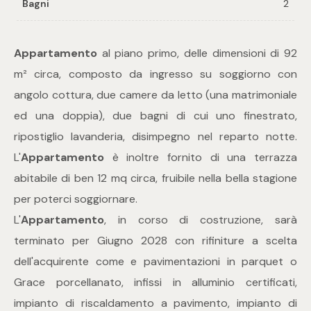
Bagni
2
Commerciali
Appartamento
al piano primo, delle dimensioni di 92
m² circa, composto da ingresso su soggiorno con
Industriali
angolo cottura, due camere da letto (una matrimoniale
ed una doppia), due bagni di cui uno finestrato,
Terreni
ripostiglio lavanderia, disimpegno nel reparto notte.
L'
Appartamento
è inoltre fornito di una terrazza
Prezzo
abitabile di ben 12 mq circa, fruibile nella bella stagione
per poterci soggiornare.
L'
Appartamento
, in corso di costruzione, sarà
terminato per Giugno 2028 con rifiniture a scelta
dell'acquirente come e pavimentazioni in parquet o
Grace porcellanato, infissi in alluminio certificati,
Totale
impianto di riscaldamento a pavimento, impianto di