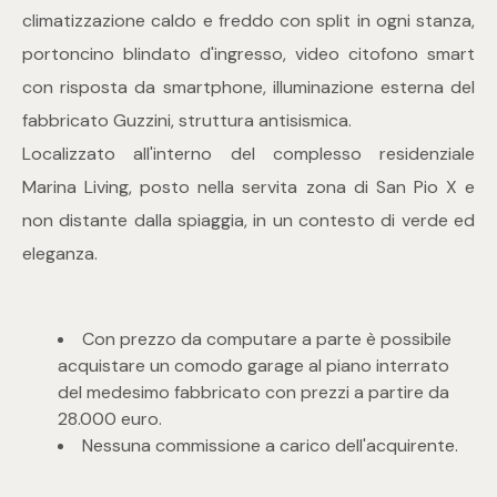
mq
climatizzazione caldo e freddo con split in ogni stanza,
portoncino blindato d'ingresso, video citofono smart
con risposta da smartphone, illuminazione esterna del
fabbricato Guzzini, struttura antisismica.
Localizzato all'interno del complesso residenziale
Marina Living, posto nella servita zona di San Pio X e
Locali
non distante dalla spiaggia, in un contesto di verde ed
eleganza.
Qualsiasi
Con prezzo da computare a parte è possibile
1
acquistare un comodo garage al piano interrato
del medesimo fabbricato con prezzi a partire da
2
28.000 euro.
Nessuna commissione a carico dell'acquirente.
3