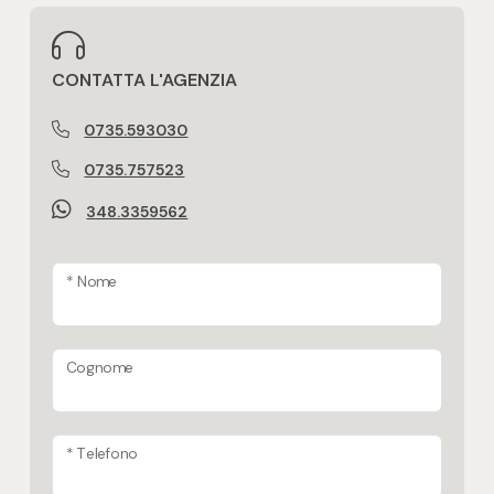
Aria condizionata
Presente e funzionante su tutto l'alloggio
CONTATTA L'AGENZIA
Pannelli solari termici
0735.593030
Presenti
0735.757523
348.3359562
Cappotto termico esterno
Domotica in casa
* Nome
Cognome
* Telefono