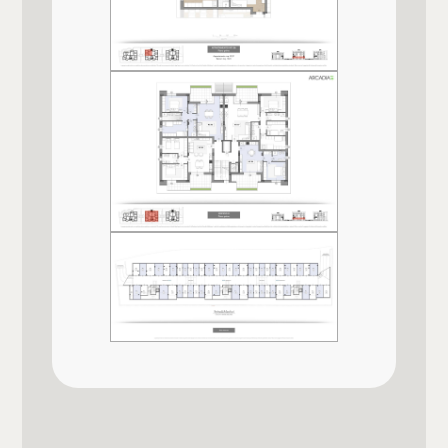
Singolo
Posto auto/Box
Piscina comunale
Posizione
Balcone/Terrazzo
Zona in forte espansione
Pista da pattinaggio a rotelle
Ascensore
Animali ammessi
Pista d'atletica
Si
Arredato
Università
Impianto Elettrico
A norma
Nuova costruzione
Qualità e pregio dell'immobile
Lusso
★★★★★
Finiture interne
★★★★
Qualità contesto e luogo