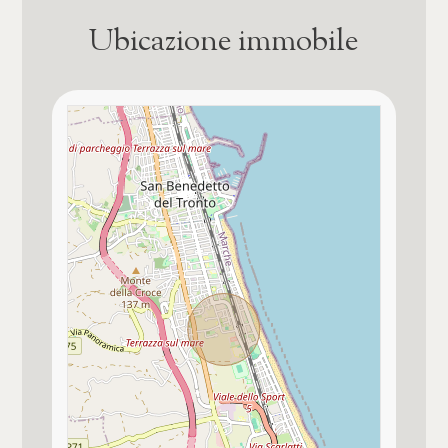
★★★★
Ubicazione immobile
Bagno principale con
Doccia
Bagno secondario con
Doccia
Pavim. Reparto Giorno
altro / a scelta
Pavim. Reparto Notte
altro / a scelta
Tipo serranda garage
Basculante elettrica
Balcone abitabile