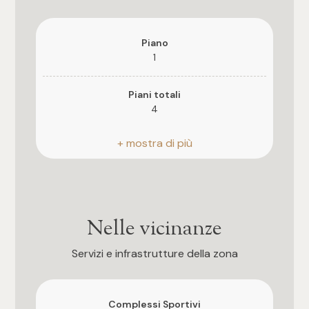
3
4
Piano
1
5
Piani totali
4
5+
Riscaldamento
Autonomo
Camere
Ascensore
Qualsiasi
Si
Nelle vicinanze
1
Assenza barriere architettoniche
Servizi e infrastrutture della zona
Si
2
Anno di costruzione
Complessi Sportivi