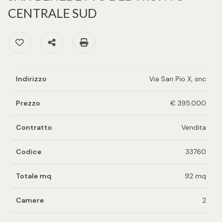
cercare
per voi
CENTRALE SUD
Provincia
Preferiti: Cod. 33760
Condividi
Stampa: Cod. 33760
Richiedi
un
Comune
immobile
Indirizzo
Via San Pio X, snc
Valuta e
vendi il
Prezzo
€ 395.000
tuo
immobile
Contratto
Vendita
Tipologia
-
Codice
33760
Contattaci
multiscelta
Totale mq
92 mq
Qualsiasi
Camere
2
Residenziali