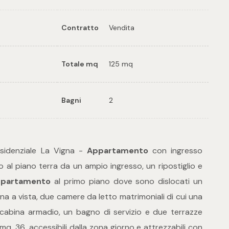
Contratto
Vendita
Totale mq
125 mq
Bagni
2
sidenziale La Vigna -
Appartamento
con ingresso
al piano terra da un ampio ingresso, un ripostiglio e
partamento
al primo piano dove sono dislocati un
a a vista, due camere da letto matrimoniali di cui una
cabina armadio, un bagno di servizio e due terrazze
mq. 36, accessibili dalla zona giorno e attrezzabili con