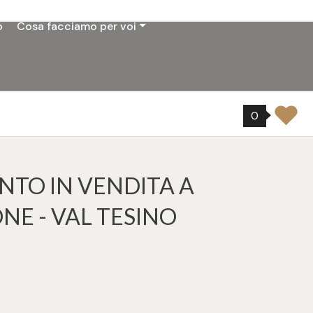
o
Cosa facciamo per voi
0
TO IN VENDITA A
NE - VAL TESINO
9
tampa: Cod. 33869