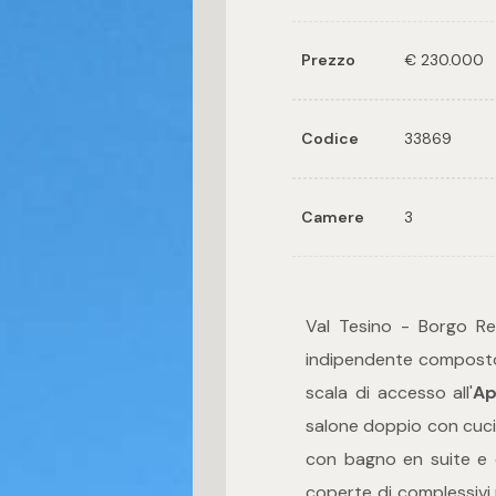
Prezzo
€ 230.000
Codice
33869
Camere
3
Val Tesino - Borgo Re
indipendente composto 
scala di accesso all'
Ap
salone doppio con cucin
con bagno en suite e 
coperte di complessivi 