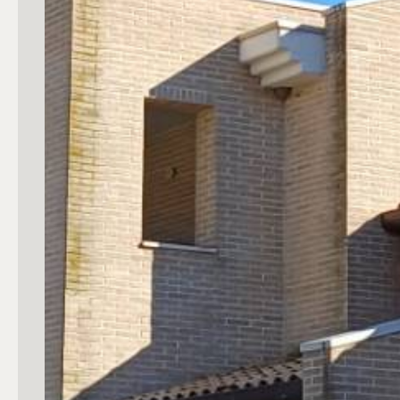
mq
Locali
Qualsiasi
1
2
3