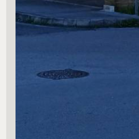
3
4
5
5+
Camere
Qualsiasi
1
2