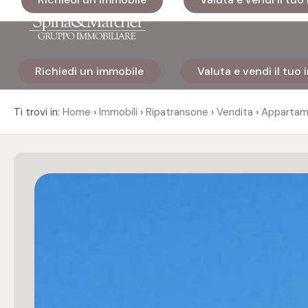
Codice
Richiedi un immobile
Valuta e vendi il tuo
Home
Contratto
›
›
›
›
Ti trovi in:
Home
Immobili
Ripatransone
Vendita
Appartam
Immobili
Qualsiasi
I nostri
Vendita
cantieri
Affitto
Immobili
di lusso
Scegli
Cosa
dove
facciamo