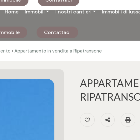
Home
Immobili
I nostri cantieri
Immobili di luss
 immobile
Contattaci
›
ento
Appartamento in vendita a Ripatransone
APPARTAMEN
RIPATRANSO
Preferiti: Cod. 3386
Condividi
S