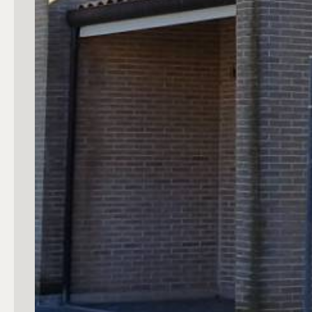
4
5
5+
Bagni
Qualsiasi
1
2