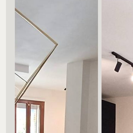
Posto auto/Box
Balcone/Terrazzo
Ascensore
Arredato
Nuova costruzione
Lusso