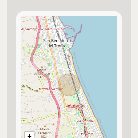
Bagno principale con
Doccia
Pavim. Reparto Giorno
altro / a scelta
Pavim. Reparto Notte
altro / a scelta
Tipo serranda garage
Basculante elettrica
Balcone abitabile
Altri immobili disponibili nel fabbricato
Portone Blindato
+