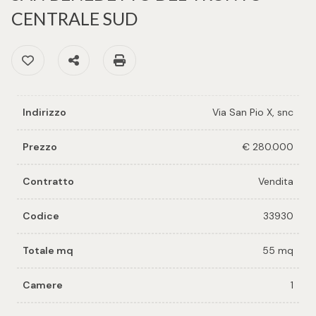
cercare
per voi
CENTRALE SUD
Provincia
Preferiti: Cod. 33930
Condividi
Stampa: Cod. 33930
Richiedi
un
Comune
immobile
Indirizzo
Via San Pio X, snc
Valuta e
vendi il
Prezzo
€ 280.000
tuo
immobile
Contratto
Vendita
Tipologia
-
Codice
33930
Contattaci
multiscelta
Totale mq
55 mq
Qualsiasi
Camere
1
Residenziali