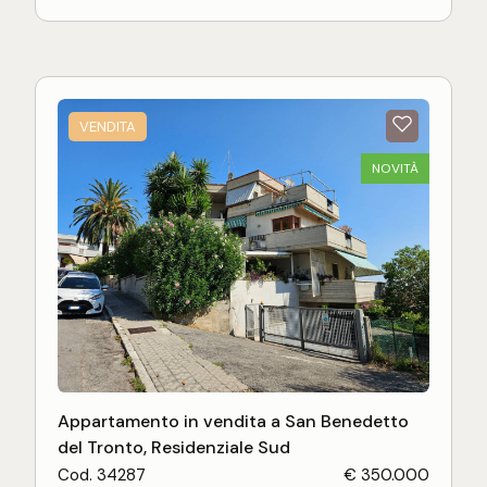
di riscaldamento autonomo e impianto elettrico a
norma. A poca distanza dal parcheggio di Piazza
Nardone a soli 200 mt dall'isola pedonale, l'
appartamento è adatto per chi cerca comodità di
ampi spazi interni, centralità e luminosità.
VENDITA
Riepilogo dimensioni:
NOVITÀ
Appartamento in vendita a San Benedetto
del Tronto, Residenziale Sud
Cod. 34287
€ 350.000