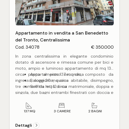
Appartamento in vendita a San Benedetto
del Tronto, Centralissima
Cod. 34078
€ 350.000
In zona centralissima in elegante condominio
dotato di ascensore e rimessa comune per bici e
moto, ampio e luminoso appartamento di mq 137
circa posto al piano secondo, composto da
Appartamento 137 mq circa
ingresso, soggiorno, cucina abitabile, disimpegno,
Balconi 30 mq circa
tre camere da letto di cui matrimoniale, doppia e
Soffitta mq 12 circa
singola, due bagni entrambi finestrati con doccia e
balconi di cui uno abitabile, per un totale di mq 30
circa, completo inoltre di locale soffitta di mq 12
circa al piano ultimo. L'appartamento ristrutturato
137 MQ
3 CAMERE
2 BAGNI
di recente, si presenta in ottime condizioni, con
portone d'ingresso blindato, infissi in legno con
Dettagli
doppio vetro, pavimentazione in marmo, impianto