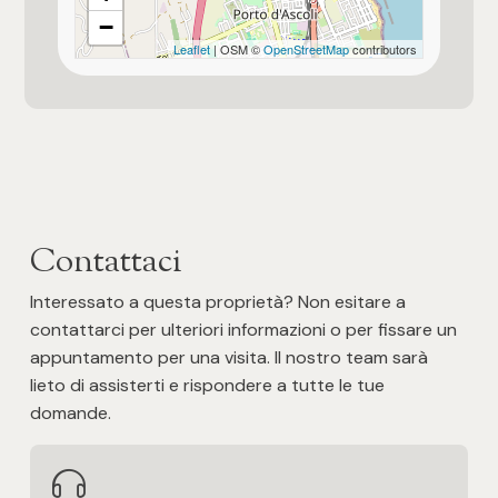
−
Impianto di pannelli fotovoltaici
Leaflet
| OSM ©
OpenStreetMap
contributors
< 10 kw circa
Immobile idoneo per più nuclei familiari
per 1 famiglia
Impianto di riscaldamento a norma
Contattaci
Si valutano permute
Interessato a questa proprietà? Non esitare a
Tipologia di proprietà
contattarci per ulteriori informazioni o per fissare un
normale proprietà
appuntamento per una visita. Il nostro team sarà
lieto di assisterti e rispondere a tutte le tue
Aria condizionata
domande.
Presente e funzionante su tutto l'alloggio
Pannelli solari termici