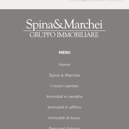
Ultimo aggiornamento 17/06/2026
massimo il vero punto di forza di questa casa: un
dimensioni di mq 23 circa posto al piano primo
terrazzo di dimensioni eccezionali, con una vista
sottostrada.
mare difficile da eguagliare in zona.
Per informazioni e visite, contattare l'agenzia.
MENU
Home
Spina & Marchei
I nostri cantieri
Immobili in vendita
Immobili in affitto
Immobili di lusso
Personal Advisor