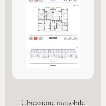
Posizione
Posto auto/Box
Zona in forte espansione
Pista da pattinaggio a rotelle
Balcone/Terrazzo
Animali ammessi
Pista d'atletica
Si
Ascensore
Università
Impianto Elettrico
A norma
Arredato
Qualità e pregio dell'immobile
Nuova costruzione
★★★★★
Lusso
Finiture interne
★★★★
Qualità contesto e luogo
★★★★
Ubicazione immobile