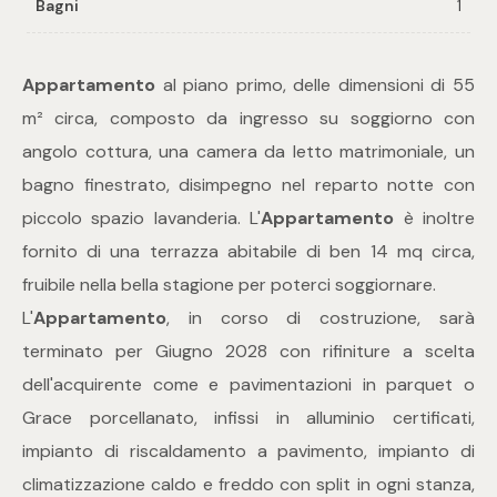
Bagni
1
Commerciali
Appartamento
al piano primo, delle dimensioni di 55
m² circa, composto da ingresso su soggiorno con
Industriali
angolo cottura, una camera da letto matrimoniale, un
bagno finestrato, disimpegno nel reparto notte con
Terreni
piccolo spazio lavanderia. L'
Appartamento
è inoltre
fornito di una terrazza abitabile di ben 14 mq circa,
Prezzo
fruibile nella bella stagione per poterci soggiornare.
L'
Appartamento
, in corso di costruzione, sarà
terminato per Giugno 2028 con rifiniture a scelta
dell'acquirente come e pavimentazioni in parquet o
Grace porcellanato, infissi in alluminio certificati,
impianto di riscaldamento a pavimento, impianto di
Totale
climatizzazione caldo e freddo con split in ogni stanza,