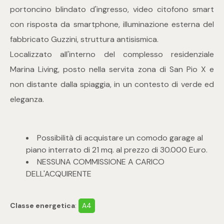
mq
portoncino blindato d'ingresso, video citofono smart
con risposta da smartphone, illuminazione esterna del
fabbricato Guzzini, struttura antisismica.
Localizzato all'interno del complesso residenziale
Marina Living, posto nella servita zona di San Pio X e
non distante dalla spiaggia, in un contesto di verde ed
Locali
eleganza.
Qualsiasi
Possibilità di acquistare un comodo garage al
piano interrato di 21 mq. al prezzo di 30.000 Euro.
1
NESSUNA COMMISSIONE A CARICO
DELL'ACQUIRENTE
2
Classe energetica
:
A4
3