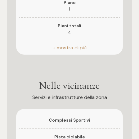
3
Piano
1
4
Piani totali
4
5
Riscaldamento
5+
Autonomo
Ascensore
Camere
Si
Nelle vicinanze
Qualsiasi
Assenza barriere architettoniche
Servizi e infrastrutture della zona
Si
1
Anno di costruzione
Complessi Sportivi
2028
2
Pista ciclabile