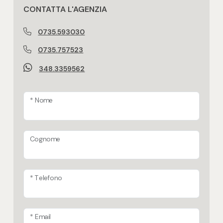
Presenti
CONTATTA L'AGENZIA
Cappotto termico esterno
0735.593030
0735.757523
Domotica in casa
348.3359562
* Nome
Cognome
* Telefono
* Email