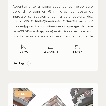
Appartamento al piano secondo con ascensore,
delle dimensioni di 78 m² circa, composto da
ingresso su soggiorno con angolo cottura, due
camere da letto (una matrimoniale ed una
SOLO PER QUESTO ALLOGGIO il prezzo è
doppia), un bagno finestrato, disimpegno nel
comprensivo di un comodo garage di circa
reparto notte. L'appartamento è inoltre fornito di
23,00 mq (interno 11)
una terrazza abitabile di ben 11 mq circa, fruibile
nella bella stagione per poterci soggiornare.
L'appartamento, in corso di costruzione, sarà
terminato per Giugno 2028 con rifiniture a scelta
78 MQ
2 CAMERE
1 BAGNI
dell'acquirente come e pavimentazioni in parquet
o Grace porcellanato, infissi in alluminio certificati,
Dettagli
impianto di riscaldamento a pavimento, impianto
di climatizzazione caldo e freddo con split in ogni
stanza, portoncino blindato d'ingresso, video
citofono smart con risposta da smartphone,
illuminazione esterna del fabbricato Guzzini,
struttura antisismica.
VENDITA
Localizzato all'interno del complesso residenziale
Marina Living, posto nella servita zona di San Pio X
e non distante dalla spiaggia, in un contesto di