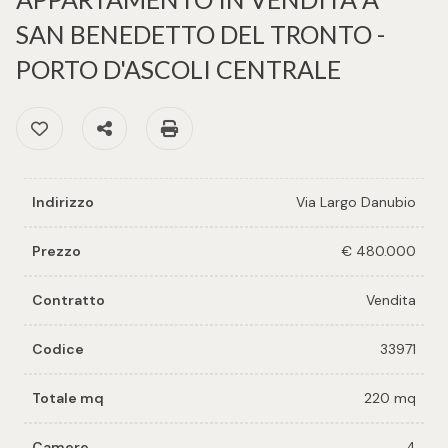
cercare
per voi
SAN BENEDETTO DEL TRONTO -
Provincia
PORTO D'ASCOLI CENTRALE
Richiedi
un
Preferiti: Cod. 33971
Condividi
Stampa: Cod. 33971
Comune
immobile
Valuta e
Indirizzo
Via Largo Danubio
vendi il
tuo
immobile
Prezzo
€ 480.000
Tipologia
-
Contratto
Vendita
Contattaci
multiscelta
Codice
33971
Qualsiasi
Totale mq
220 mq
Residenziali
Camere
4