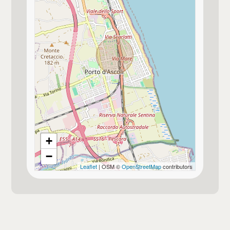
Posto auto/Box
Scuole Elementari
Balcone/Terrazzo
Scuole Medie
Ascensore
Palazzetto dello sport / stadio Riviera
delle Palm
Arredato
Ufficio Postale
Nuova costruzione
+
Centro commerciale
−
Lusso
Leaflet
| OSM ©
OpenStreetMap
contributors
Uffici comunali