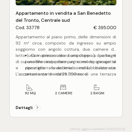
Appartamento in vendita a San Benedetto
del Tronto, Centrale sud
Cod. 33778
€ 395.000
Appartamento al piano primo, delle dimensioni di
92 m² circa, composto da ingresso su ampio
soggiorno con angolo cottura, due camere da
letto (una matrimoniale ed una doppia), due bagni
Con prezzo da computare a parte è
di cui uno finestrato, disimpegno nel reparto notte
possibile acquistare un comodo garage al
e ripostiglio lavanderia nella balconata.
piano interrato del medesimo fabbricato con
L'appartamento è inoltre fornito di una terrazza
prezzi a partire da 28.000 euro.
abitabile di ben 10 mq circa, fruibile nella bella
Nessuna commissione a carico
stagione per poterci soggiornare.
dell'acquirente.
L'appartamento, in corso di costruzione, sarà
92 MQ
2 CAMERE
2 BAGNI
terminato per Giugno 2028 con rifiniture a scelta
dell'acquirente come e pavimentazioni in parquet
Dettagli
o Grace porcellanato, infissi in alluminio certificati,
impianto di riscaldamento a pavimento, impianto
di climatizzazione caldo e freddo con split in ogni
stanza, portoncino blindato d'ingresso, video
Ultimo aggiornamento 05/02/2026