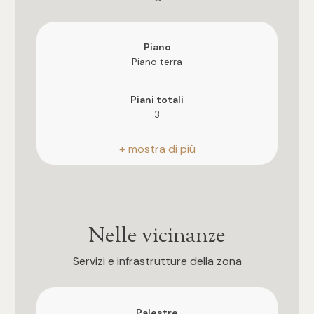
3
4
Piano
Piano terra
5
Piani totali
3
5+
Riscaldamento
Autonomo
Camere
Ascensore
Qualsiasi
Si
Nelle vicinanze
1
Anno di costruzione
Servizi e infrastrutture della zona
1994
2
Esposizione
Palestre