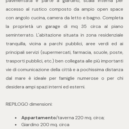
pavimentata e parte a giardino, scala interna per
mq
accesso al rustico composto da ampio open space
con angolo cucina, camera da letto e bagno. Completa
la proprietà un garage di mq 35 circa al piano
seminterrato. L'abitazione situata in zona residenziale
tranquilla, vicina a parchi pubblici, aree verdi ed ai
principali servizi (supermercati, farmacia, scuole, poste,
Locali
trasporti pubblici, etc.) ben collegata alle più importanti
vie di comunicazione della città e a pochissima distanza
Qualsiasi
dal mare è ideale per famiglie numerose o per chi
desidera ampi spazi interni ed esterni.
1
RIEPILOGO dimensioni:
2
Appartamento
/taverna 220 mq. circa;
3
Giardino 200 mq. circa