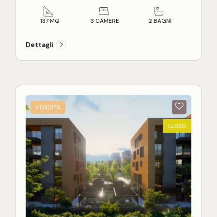
circa, completo inoltre di locale soffitta di mq 12
circa al piano ultimo. L'appartamento ristrutturato
137 MQ
3 CAMERE
2 BAGNI
di recente, si presenta in ottime condizioni, con
portone d'ingresso blindato, infissi in legno con
Dettagli
doppio vetro, pavimentazione in marmo, impianto
di riscaldamento autonomo e impianto elettrico a
norma. A poca distanza dal parcheggio di Piazza
Nardone a soli 200 mt dall'isola pedonale, l'
appartamento è adatto per chi cerca comodità di
ampi spazi interni, centralità e luminosità.
VENDITA
Riepilogo dimensioni:
LUSSO