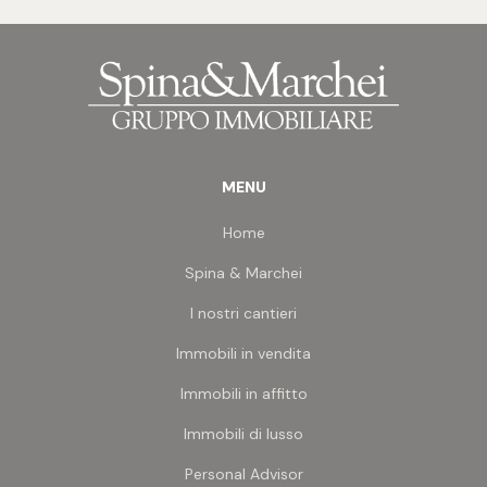
citofono smart con risposta da smartphone,
illuminazione esterna del fabbricato Guzzini,
struttura antisismica.
Localizzato all'interno del complesso residenziale
Marina Living, posto nella servita zona di San Pio X
e non distante dalla spiaggia, in un contesto di
verde ed eleganza.
MENU
Home
Spina & Marchei
I nostri cantieri
Immobili in vendita
Immobili in affitto
Immobili di lusso
Personal Advisor