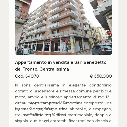
verde ed eleganza.
Appartamento in vendita a San Benedetto
del Tronto, Centralissima
Cod. 34078
€ 350.000
In zona centralissima in elegante condominio
dotato di ascensore e rimessa comune per bici e
moto, ampio e luminoso appartamento di mq 137
circa posto al piano secondo, composto da
Appartamento 137 mq circa
ingresso, soggiorno, cucina abitabile, disimpegno,
Balconi 30 mq circa
tre camere da letto di cui matrimoniale, doppia e
Soffitta mq 12 circa
singola, due bagni entrambi finestrati con doccia e
balconi di cui uno abitabile, per un totale di mq 30