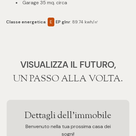
Garage 35 mq. circa
4
Classe energetica
:
E
EP glnr
: 89.74 kwh/㎡
5
5+
VISUALIZZA IL FUTURO,
Bagni
‍‍UN PASSO ALLA VOLTA.
Qualsiasi
1
Dettagli dell'immobile
2
Benvenuto nella tua prossima casa dei
sogni!