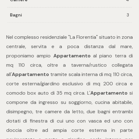
Bagni
3
Commerciali
Industriali
Nel complesso residenziale "La Florentia" situato in zona
centrale, servita e a poca distanza dal mare,
Terreni
proponiamo ampio
Appartamento
al piano terra di
mq 110 circa, oltre a taverna/rustico collegata
all'
Appartamento
tramite scala interna di mq 110 circa,
Prezzo
corte esterna/giardino esclusivo di mq 200 circa e
comodo box auto di 35 mq circa. L'
Appartamento
si
compone da ingresso su soggiorno, cucina abitabile,
disimpegno, tre camere da letto, due bagni entrambi
dotati di finestra di cui uno con vasca ed uno con
doccia oltre ad ampia corte esterna in parte
Totale