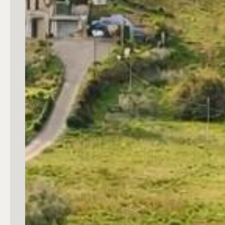
Commerciali
Industriali
Terreni
Prezzo
Totale