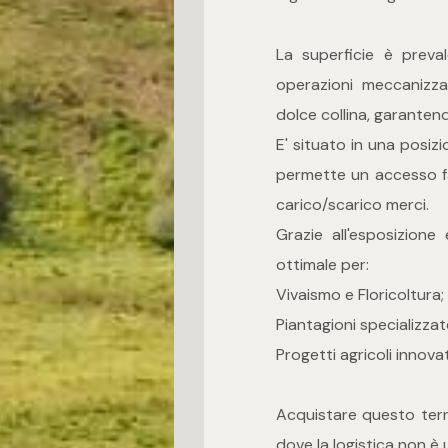
La superficie è preva
operazioni meccanizzat
dolce collina, garanten
E' situato in una posi
permette un accesso fac
carico/scarico merci.
Grazie all'esposizione 
ottimale per:
Vivaismo e Floricoltura;
Piantagioni specializzat
Progetti agricoli innovat
Acquistare questo terre
dove la logistica non è