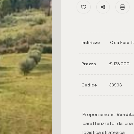
Preferiti: Cod. 3399
Condividi
S
Indirizzo
C.da Bore T
Prezzo
€ 128.000
Codice
33998
Proponiamo in
Vendit
caratterizzato da una
logistica strategica.