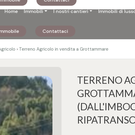
Home
Immobili
I nostri cantieri
Immobili di luss
 immobile
Contattaci
›
Agricolo
Terreno Agricolo in vendita a Grottammare
TERRENO AG
GROTTAMMAR
(DALL'IMBO
RIPATRANS