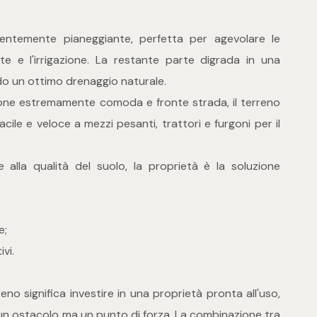
lentemente pianeggiante, perfetta per agevolare le
e e l'irrigazione. La restante parte digrada in una
do un ottimo drenaggio naturale.
zione estremamente comoda e fronte strada, il terreno
ile e veloce a mezzi pesanti, trattori e furgoni per il
e alla qualità del suolo, la proprietà è la soluzione
e;
ivi.
no significa investire in una proprietà pronta all'uso,
 un ostacolo ma un punto di forza. La combinazione tra