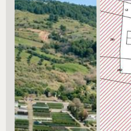
Posto auto/Box
Balcone/Terrazzo
Ascensore
Arredato
Nuova costruzione
Lusso