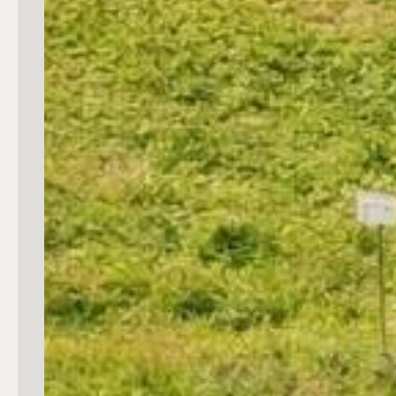
3
4
5
5+
Camere
Qualsiasi
1
2