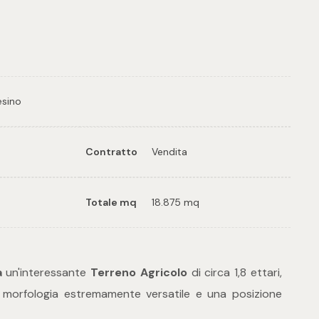
8
tampa: Cod. 33998
esino
Contratto
Vendita
Totale mq
18.875 mq
a
un'interessante
Terreno Agricolo
di circa 1,8 ettari,
 morfologia estremamente versatile e una posizione