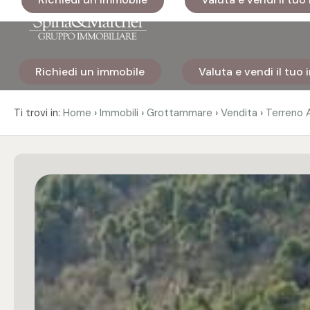
Codice
Richiedi un immobile
Valuta e vendi il tuo
Home
Contratto
›
›
›
›
Ti trovi in:
Home
Immobili
Grottammare
Vendita
Terreno 
Immobili
Qualsiasi
I nostri
Vendita
cantieri
Affitto
Immobili
di lusso
Scegli
Cosa
dove
facciamo