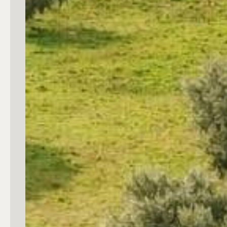
mq
Locali
Qualsiasi
1
2
3