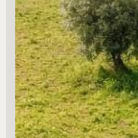
4
5
5+
Bagni
Qualsiasi
1
2