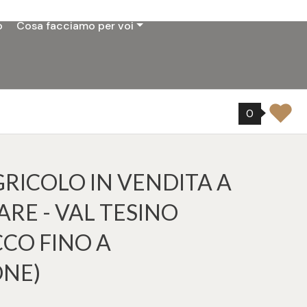
o
Cosa facciamo per voi
0
RICOLO IN VENDITA A
E - VAL TESINO
CCO FINO A
ONE)