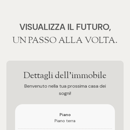
4
VISUALIZZA IL FUTURO,
5
‍‍UN PASSO ALLA VOLTA.
5+
Bagni
Dettagli dell'immobile
Qualsiasi
Benvenuto nella tua prossima casa dei
sogni!
1
2
Piano
Piano terra