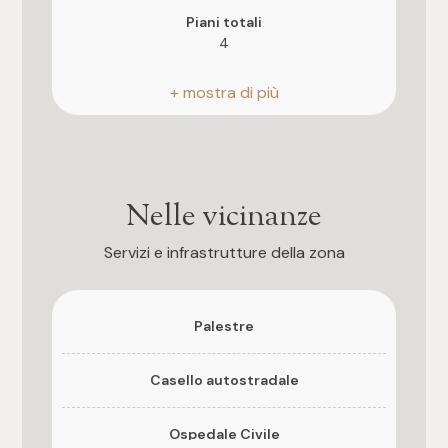
3
Piani totali
4
4
Riscaldamento
Autonomo
5
Posto auto
5+
Scoperto
Nelle vicinanze
Camere
Ascensore
Servizi e infrastrutture della zona
Si
Qualsiasi
Anno di costruzione
Palestre
2023
1
Casello autostradale
Esposizione
Nord/Est
2
Ospedale Civile