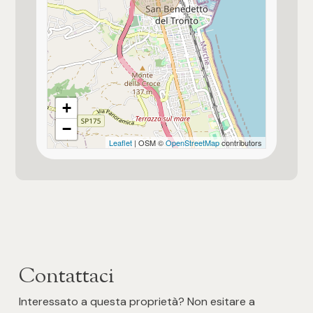
Posto auto/Box
Palazzetto dello sport / stadio Riviera
delle Palm
Balcone/Terrazzo
Ufficio Postale
Ascensore
+
Centro commerciale
−
Arredato
Leaflet
| OSM ©
OpenStreetMap
contributors
Uffici comunali
Nuova costruzione
Lusso
Contattaci
Interessato a questa proprietà? Non esitare a