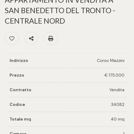
cercare
per voi
SAN BENEDETTO DEL TRONTO -
Provincia
CENTRALE NORD
Richiedi
un
Preferiti: Cod. 34082
Condividi
Stampa: Cod. 34082
Comune
immobile
Valuta e
Indirizzo
Corso Mazzini
vendi il
tuo
Prezzo
€ 175.000
immobile
Tipologia
Contratto
Vendita
-
Contattaci
multiscelta
Codice
34082
Qualsiasi
Totale mq
40 mq
Residenziali
Camere
1