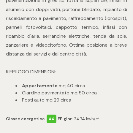
pavimentazione in gres su tutta la superficie, infissi in
mq
alluminio con doppi vetri, portone blindato, impianto di
riscaldamento a pavimento, raffreddamento (idrosplit),
pannelli fotovoltaici, cappotto termico, infissi con
ricambio d'aria, serrandine elettriche, tenda da sole,
zanzariere e videocitofono. Ottima posizione a breve
distanza dai servizi e dal centro città.
Locali
RIEPILOGO DIMENSIONI:
Qualsiasi
Appartamento
mq 40 circa
1
Giardino pavimentato mq 50 circa
Posti auto mq 29 circa
2
Classe energetica
:
A4
EP glnr
: 24.74 kwh/㎡
3