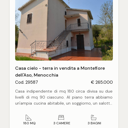
Casa cielo - terra in vendita a Montefiore
dell'Aso, Menocchia
Cod. 29587
€ 265.000
Casa indipendente di mq 180 circa divisa su due
livelli di mq 90 ciascuno. Al piano terra abbiamo
un'ampia cucina abitabile, un soggiorno, un salotto
e bagno di servizio. Attraverso scala interna si
accede al piano primo dove si trovano tre camere
da letto e due bagni di cui uno molto ampio con
180 MQ
3 CAMERE
3 BAGNI
vasca e doccia.