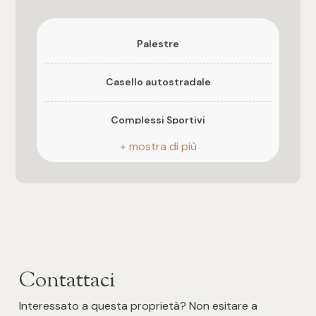
Nord Ovest Sud
Terrazzo
Palestre
Presente
Casello autostradale
Cucina
Abitabile
Complessi Sportivi
Posizione
Campi da Tennis
Centrale
Parco giochi
Impianto Elettrico
A norma
Stazione Ferroviaria
Contattaci
Asilo
Interessato a questa proprietà? Non esitare a
Scuole Elementari