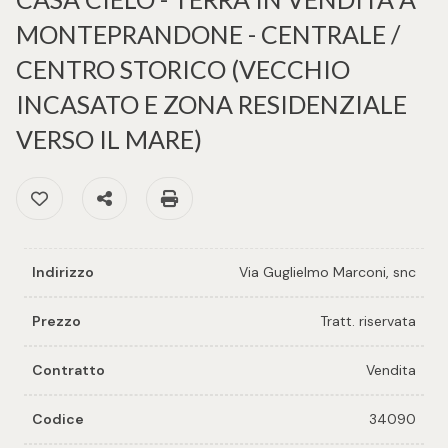
cercare
per voi
MONTEPRANDONE - CENTRALE /
Provincia
CENTRO STORICO (VECCHIO
Richiedi
INCASATO E ZONA RESIDENZIALE
un
Comune
immobile
VERSO IL MARE)
Valuta e
Preferiti: Cod. 34090
Condividi
Stampa: Cod. 34090
vendi il
tuo
immobile
Indirizzo
Via Guglielmo Marconi, snc
Tipologia
-
Contattaci
Prezzo
Tratt. riservata
multiscelta
Contratto
Vendita
Qualsiasi
Codice
34090
Residenziali