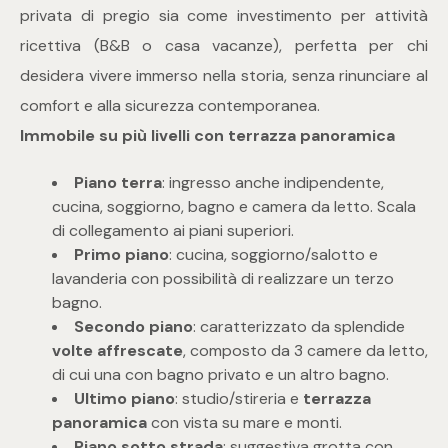
3
privata di pregio sia come investimento per attività
ricettiva (B&B o casa vacanze), perfetta per chi
4
desidera vivere immerso nella storia, senza rinunciare al
comfort e alla sicurezza contemporanea.
5
Immobile su più livelli con terrazza panoramica
5+
Piano terra
: ingresso anche indipendente,
cucina, soggiorno, bagno e camera da letto. Scala
di collegamento ai piani superiori.
Camere
Primo piano
: cucina, soggiorno/salotto e
lavanderia con possibilità di realizzare un terzo
bagno.
Qualsiasi
Secondo piano
: caratterizzato da splendide
volte affrescate
, composto da 3 camere da letto,
1
di cui una con bagno privato e un altro bagno.
Ultimo piano
: studio/stireria e
terrazza
2
panoramica
con vista su mare e monti.
Piano sotto strada
: suggestiva grotta con