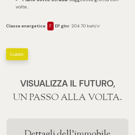
volte..
3
Classe energetica
:
F
EP glnr
: 204.70 kwh/㎡
4
5
Lusso
5+
VISUALIZZA IL FUTURO,
Altre
opzioni
‍‍UN PASSO ALLA VOLTA.
-
multiscelta
Giardino
Dettagli dell'immobile