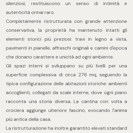
mq
silenziosi, restituiscono un senso di intimità e
autenticità ormai raro.
Completamente ristrutturata con grande attenzione
conservativa, la proprietà ha mantenuto intatti gli
elementi storici più preziosi: travi in legno a vista,
pavimenti in pianelle, affreschi originali e camini d'epoca
che donano carattere e unicità ad ogni ambiente.
Locali
Gli spazi interni si sviluppano su più livelli per una
superficie complessiva di circa 276 mq, seguendo la
Qualsiasi
tipica configurazione delle abitazioni storiche: ambienti
1
accoglienti, collegati da scale interne, dove ogni piano
racconta una storia diversa. La cantina con volta a
2
crociera aggiunge ulteriore fascino, evocando l'anima
più antica della casa.
3
La ristrutturazione ha inoltre garantito elevati standard