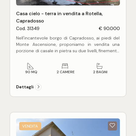
Casa cielo - terra in vendita a Rotella,
Capradosso
Cod. 31349
€ 90.000
Nell'incantevole borgo di Capradosso, ai piedi del
Monte Ascensione, proponiamo in vendita una
porzione di casale in pietra su due livelli, finemente
ristrutturato con materiali d'epoca originali,
composto da ingresso, ampio soggiorno con
camino, cucina a vista, bagno di servizio e
90 MQ
2 CAMERE
2 BAGNI
ripostiglio al piano terra, due camere matrimoniali
e bagno principale al primo piano. Ideale per gli
Dettagli
amanti della montagna e per chi vuole trascorre
vacanze in tranquillità.
N.B. Le immagini e i testi che rappresentano e
descrivono l'immobile hanno valore puramente
esemplificativo, non costituiscono alcuna
VENDITA
proposta, né alcun elemento contrattuale e/o di
misura.