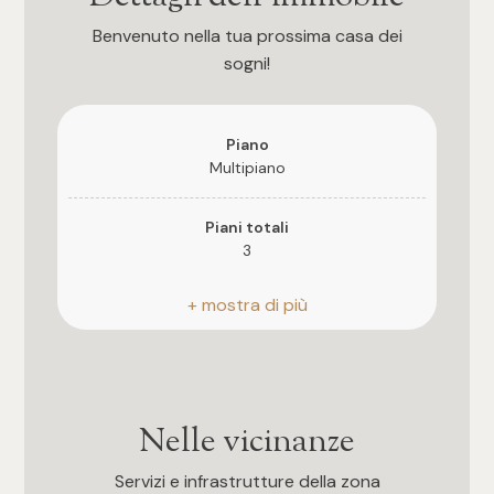
Posto auto/Box
Benvenuto nella tua prossima casa dei
sogni!
Balcone/Terrazzo
Piano
Ascensore
Multipiano
Arredato
Piani totali
3
Nuova costruzione
Riscaldamento
Autonomo
Lusso
Stato attuale
Libero al rogito
Nelle vicinanze
Esposizione
Servizi e infrastrutture della zona