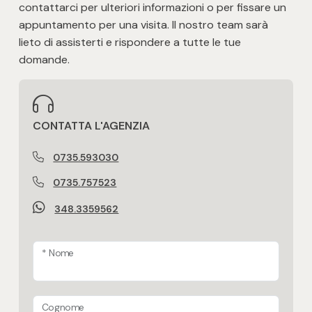
contattarci per ulteriori informazioni o per fissare un
appuntamento per una visita. Il nostro team sarà
Scuole Medie
lieto di assisterti e rispondere a tutte le tue
domande.
Palazzetto dello sport / stadio Riviera
delle Palm
Ufficio Postale
CONTATTA L'AGENZIA
0735.593030
Centro commerciale
0735.757523
Uffici comunali
348.3359562
Fermata autobus di linea
* Nome
Cognome