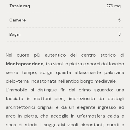
Totale mq
276 mq
Commerciali
Camere
5
Industriali
Bagni
3
Terreni
Nel cuore più autentico del centro storico di
Monteprandone
, tra vicoli in pietra e scorci dal fascino
Prezzo
senza tempo, sorge questa affascinante palazzina
cielo-terra, incastonata nell'antico borgo medievale.
L'immobile si distingue fin dal primo sguardo: una
facciata in mattoni pieni, impreziosita da dettagli
architettonici originali e da un elegante ingresso ad
arco in pietra, che accoglie in un'atmosfera calda e
ricca di storia. I suggestivi vicoli circostanti, curati e
Totale