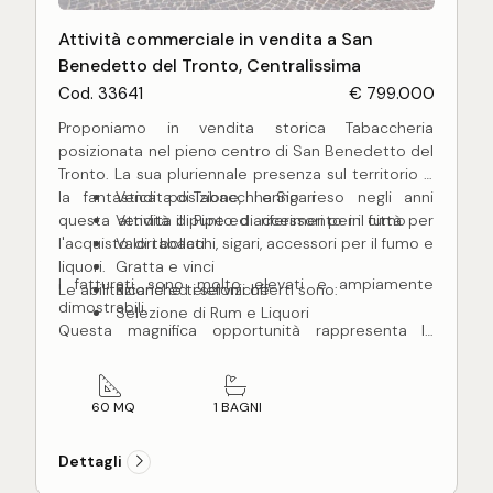
Attività commerciale in vendita a San
Benedetto del Tronto, Centralissima
Cod. 33641
€ 799.000
Proponiamo in vendita storica Tabaccheria
posizionata nel pieno centro di San Benedetto del
Tronto. La sua pluriennale presenza sul territorio e
la fantastica posizione, hanno reso negli anni
Vendita di Tabacchi e Sigari
questa attività il punto di riferimento in città per
Vendita di Pipe ed accessori per il fumo
l'acquisto di tabacchi, sigari, accessori per il fumo e
Valori bollati
liquori.
Gratta e vinci
I fatturati sono molto elevati e ampiamente
Le abilitazione ed i servizi offerti sono:
Ricariche telefoniche
dimostrabili.
Selezione di Rum e Liquori
Questa magnifica opportunità rappresenta la
soluzione ideale per chi vuole intraprendere una
sfidante carriera imprenditoriale di sicuro
successo.
60 MQ
1 BAGNI
Dettagli