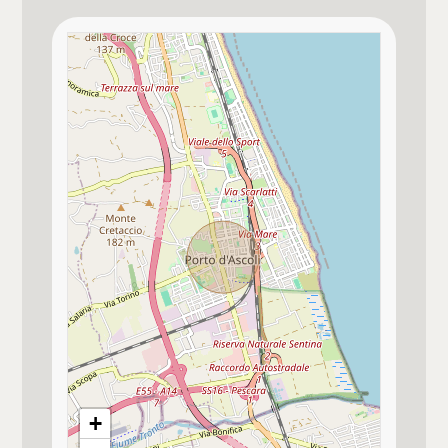
3
Parco giochi
4
Stazione Ferroviaria
5
Asilo
5+
Scuole Elementari
Scuole Medie
Camere
Palazzetto dello sport / stadio Riviera
Qualsiasi
delle Palm
1
Ufficio Postale
2
+
Centro commerciale