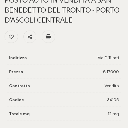
cercare
per voi
BENEDETTO DEL TRONTO - PORTO
Provincia
D'ASCOLI CENTRALE
Richiedi
un
Preferiti: Cod. 34105
Condividi
Stampa: Cod. 34105
Comune
immobile
Valuta e
Indirizzo
Via F. Turati
vendi il
tuo
Prezzo
€ 17.000
immobile
Tipologia
Contratto
Vendita
-
Contattaci
multiscelta
Codice
34105
Qualsiasi
Totale mq
12 mq
Residenziali