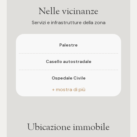
Nelle vicinanze
4
Servizi e infrastrutture della zona
5
Palestre
5+
Casello autostradale
Bagni
Ospedale Civile
Qualsiasi
Complessi Sportivi
1
Campi da Tennis
2
Ubicazione immobile
Pista ciclabile