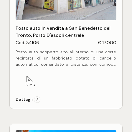
Posto auto in vendita a San Benedetto del
Tronto, Porto D'ascoli centrale
Cod. 34106
€ 17.000
Posto auto scoperto sito all'interno di una corte
recintata di un fabbricato dotato di cancello
automatico comandato a distanza, con comodo
accesso e ampio spazio di manovra, ideale per
auto di qualsiasi dimensioni, ubicato in zona
centrale con scarsità di parcheggi pubblici.
12 MQ
Dettagli