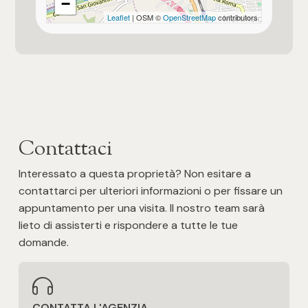
−
Leaflet
| OSM ©
OpenStreetMap
contributors
Uffici comunali
3
4
5
5+
Contattaci
Interessato a questa proprietà? Non esitare a
Altre
contattarci per ulteriori informazioni o per fissare un
opzioni
appuntamento per una visita. Il nostro team sarà
-
lieto di assisterti e rispondere a tutte le tue
domande.
multiscelta
Giardino
CONTATTA L'AGENZIA