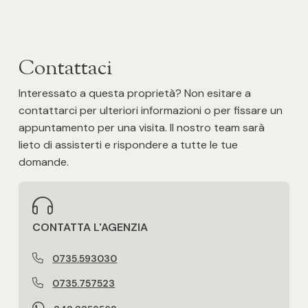
Posto auto/Box
Balcone/Terrazzo
Contattaci
Interessato a questa proprietà? Non esitare a
Ascensore
contattarci per ulteriori informazioni o per fissare un
appuntamento per una visita. Il nostro team sarà
Arredato
lieto di assisterti e rispondere a tutte le tue
domande.
Nuova costruzione
Lusso
CONTATTA L'AGENZIA
0735.593030
0735.757523