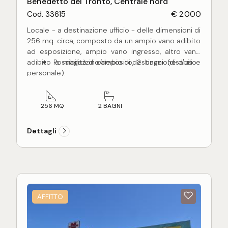
Benedetto del Tronto, Centrale nord
Cod. 33615
€ 2.000
Locale - a destinazione ufficio - delle dimensioni di
256 mq. circa, composto da un ampio vano adibito
ad esposizione, ampio vano ingresso, altro vano
adibito a magazzino/deposito, 2 bagni (disabili e
Possibilità di cambio di destinazione d'uso
personale).
Fornito di corte privata delle dimensioni di 87 mq.
circa, recintata e fornita di accesso carrabile,
ottima per carico e scarico merci o come
256 MQ
2 BAGNI
rimessaggio autoveicoli.
Posizione ad angolo, fornito di 5 vetrine espositive,
Dettagli
è finito e rifinito con materiali di ottima qualità,
provvisto di clima caldo/freddo in ogni ambiente,
infissi provvisti di vetri antisfondamento, impianto
di allarme e videosorveglianza, nuovissimo
impianto luci con binari e proiettori, allaccio
trifasico.
AFFITTO
Ottima posizione su strada ad alta densità di
transito carrabile e nelle prossimità di parcheggio
pubblico.