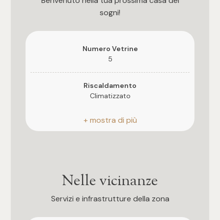
Benvenuto nella tua prossima casa dei
sogni!
4
5
Numero Vetrine
5
5+
Riscaldamento
Climatizzato
Bagni
Posizione
Centrale
Qualsiasi
Bagni
1
a Norma
Nelle vicinanze
2
Impianto Elettrico
Servizi e infrastrutture della zona
A norma