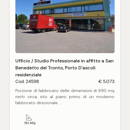
Ufficio / Studio Professionale in affitto a San
Benedetto del Tronto, Porto D'ascoli
residenziale
Cod. 24598
€ 5.073
Porzione di fabbricato delle dimensioni di 890 mq
netti circa, sito al piano primo di un moderno
fabbricato direzionale.
Il locale in oggetto si presenta in ottimo stato
generale, con pavimentazione in monocottura,
infissi in doppio vetro antisfondamento con
781 MQ
vetrata continua. L'unità immobiliare é al momento