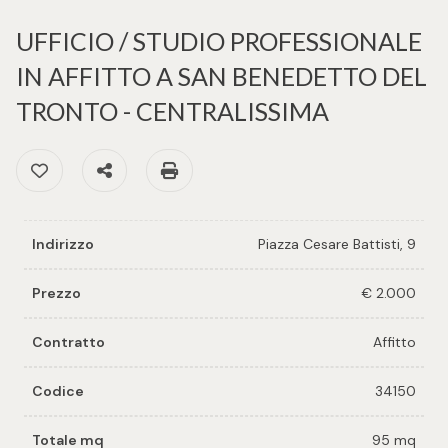
cercare
per voi
UFFICIO / STUDIO PROFESSIONALE
Provincia
IN AFFITTO A SAN BENEDETTO DEL
Richiedi
un
TRONTO - CENTRALISSIMA
Comune
immobile
Preferiti: Cod. 34150
Condividi
Stampa: Cod. 34150
Valuta e
vendi il
tuo
Indirizzo
Piazza Cesare Battisti, 9
immobile
Tipologia
Prezzo
€ 2.000
-
Contattaci
multiscelta
Contratto
Affitto
Qualsiasi
Codice
34150
Totale mq
95 mq
Residenziali