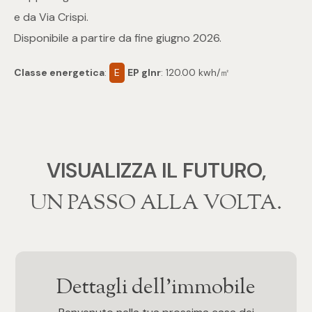
mq
e da Via Crispi.
Disponibile a partire da fine giugno 2026.
Classe energetica
:
E
EP glnr
: 120.00 kwh/㎡
Locali
VISUALIZZA IL FUTURO,
Qualsiasi
‍‍UN PASSO ALLA VOLTA.
1
2
Dettagli dell'immobile
3