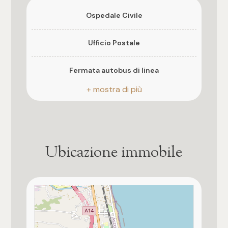
3
Finiture interne
Ospedale Civile
★★★★
4
Ufficio Postale
5
Fermata autobus di linea
5+
Farmacia
Camere
Ubicazione immobile
Qualsiasi
1
2