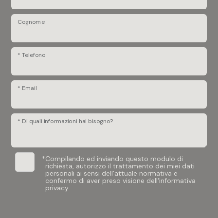
Cognome
* Telefono
* Email
* Di quali informazioni hai bisogno?
*
Compilando ed inviando questo modulo di
richiesta, autorizzo il trattamento dei miei dati
personali ai sensi dell'attuale normativa e
confermo di aver preso visione dell'informativa
privacy.