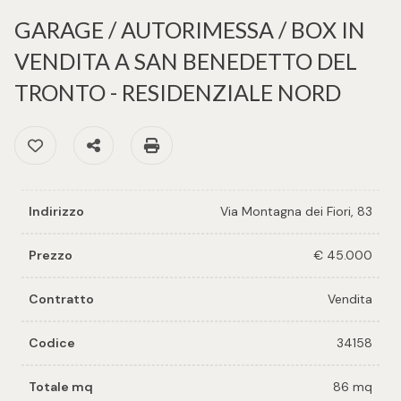
cercare
per voi
GARAGE / AUTORIMESSA / BOX IN
Provincia
VENDITA A SAN BENEDETTO DEL
Richiedi
TRONTO - RESIDENZIALE NORD
un
Comune
immobile
Preferiti: Cod. 34158
Condividi
Stampa: Cod. 34158
Valuta e
vendi il
tuo
Indirizzo
Via Montagna dei Fiori, 83
immobile
Tipologia
Prezzo
€ 45.000
-
Contattaci
multiscelta
Contratto
Vendita
Codice
34158
Qualsiasi
Totale mq
86 mq
Residenziali