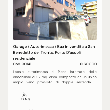
Garage / Autorimessa / Box in vendita a San
Benedetto del Tronto, Porto D'ascoli
residenziale
Cod. 30141
€ 30.000
Locale autorimessa al Piano Interrato, delle
dimensioni di 92 mq. circa, composto da un unico
ampio vano provvisto di doppia serranda di
ingresso.
Il garage si presa comodamente ad essere
utilizzato anche come deposito.
92 MQ
Possibilità di vendita frazionata.