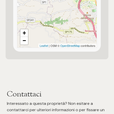
3
4
+
5
−
Leaflet
| OSM ©
OpenStreetMap
contributors
5+
Altre
opzioni
-
multiscelta
Contattaci
Interessato a questa proprietà? Non esitare a
Giardino
contattarci per ulteriori informazioni o per fissare un