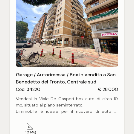
Garage / Autorimessa / Box in vendita a San
Benedetto del Tronto, Centrale sud
Cod. 34220
€ 28.000
Vendesi in Viale De Gasperi box auto di circa 10
mq, situato al piano seminterrato.
L'immobile è ideale per il ricovero di auto di
piccole dimensioni, motocicli, scooter o biciclette.
Accesso comodo tramite corsia condominiale, con
altezza massima di ingresso pari a 1,60 metri.
10 MQ