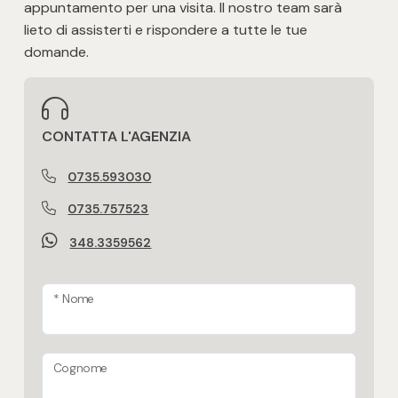
appuntamento per una visita. Il nostro team sarà
Posto auto/Box
lieto di assisterti e rispondere a tutte le tue
domande.
Balcone/Terrazzo
Ascensore
CONTATTA L'AGENZIA
Arredato
0735.593030
0735.757523
Nuova costruzione
348.3359562
Lusso
* Nome
Cognome