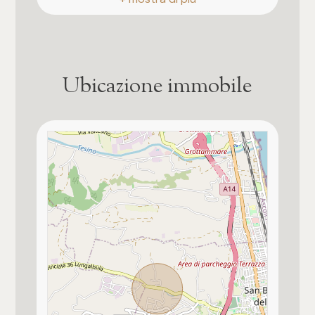
3
4
Ubicazione immobile
5
5+
Camere
Qualsiasi
1
2