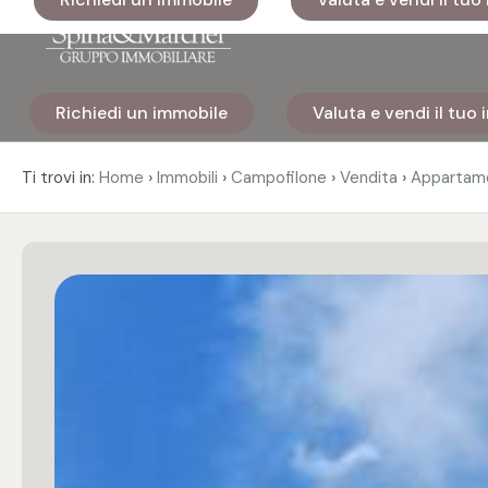
Codice
Richiedi un immobile
Valuta e vendi il tuo
Home
Contratto
›
›
›
›
Ti trovi in:
Home
Immobili
Campofilone
Vendita
Appartam
Immobili
Qualsiasi
I nostri
Vendita
cantieri
Affitto
Immobili
di lusso
Scegli
Cosa
dove
facciamo