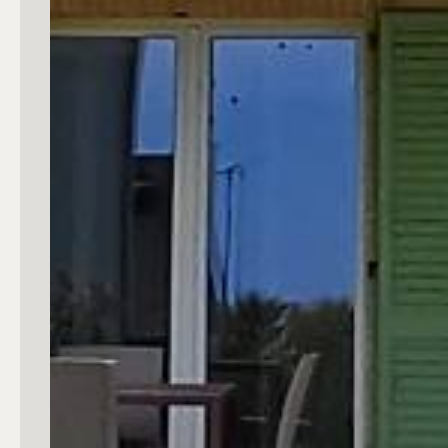
4
5
5+
Bagni
Qualsiasi
1
2