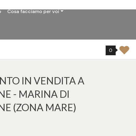
o
Cosa facciamo per voi
0
TO IN VENDITA A
E - MARINA DI
NE (ZONA MARE)
tampa: Cod. 34187