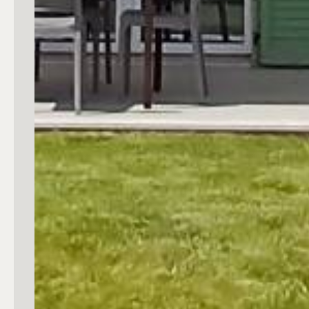
3
4
5
5+
Camere
Qualsiasi
1
2