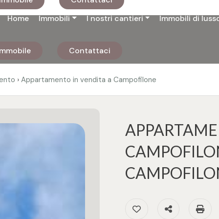
Home
Immobili
I nostri cantieri
Immobili di luss
 immobile
Contattaci
›
ento
Appartamento in vendita a Campofilone
APPARTAMEN
CAMPOFILON
CAMPOFILO
Preferiti: Cod. 34187
Condividi
S