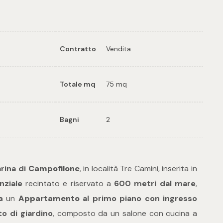
Contratto
Vendita
Totale mq
75 mq
Bagni
2
rina di
Campofilone
, in località Tre Camini, inserita in
nziale
recintato e riservato a
600 metri dal mare
,
a
un
Appartamento
al primo piano con ingresso
o di giardino
, composto da un salone con cucina a