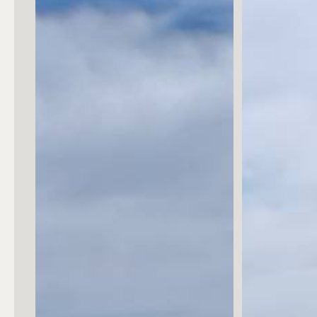
Posto auto/Box
Balcone/Terrazzo
Ascensore
Arredato
Nuova costruzione
Lusso