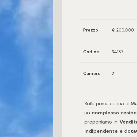
Prezzo
€ 260.000
Codice
34187
Camere
2
Sulla prima collina di
Ma
un
complesso reside
proponiamo in
Vendit
indipendente e dotat