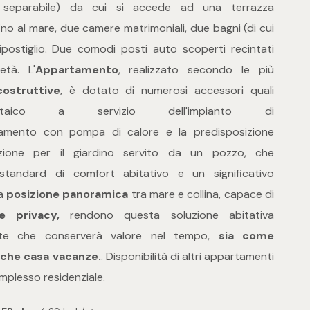
e separabile) da cui si accede ad una terrazza
no al mare, due camere matrimoniali, due bagni (di cui
postiglio. Due comodi posti auto scoperti recintati
età. L'
Appartamento
, realizzato secondo le più
ostruttive
, è dotato di numerosi accessori quali
voltaico a servizio dell'impianto di
scamento con pompa di calore e la predisposizione
igazione per il giardino servito da un pozzo, che
 standard di comfort abitativo e un significativo
La
posizione panoramica
tra mare e collina, capace di
à e privacy,
rendono questa soluzione abitativa
nte che conserverà
valore nel tempo,
sia come
 che casa vacanze.
. Disponibilità di altri appartamenti
complesso residenziale.