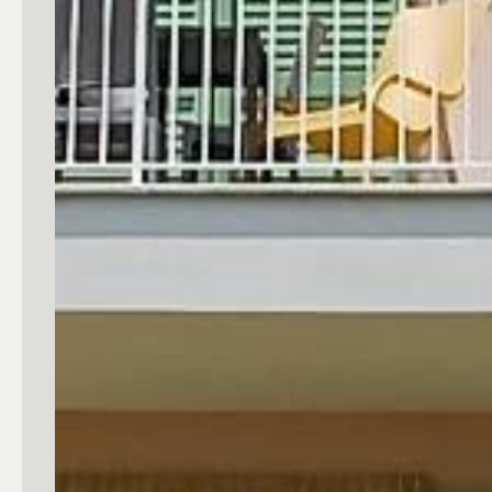
mq
Locali
Qualsiasi
1
2
3