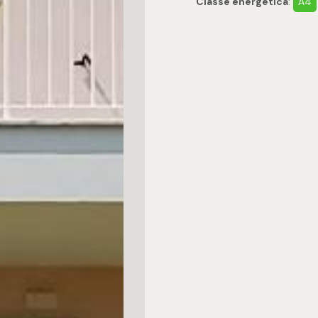
Classe energetica
:
A4