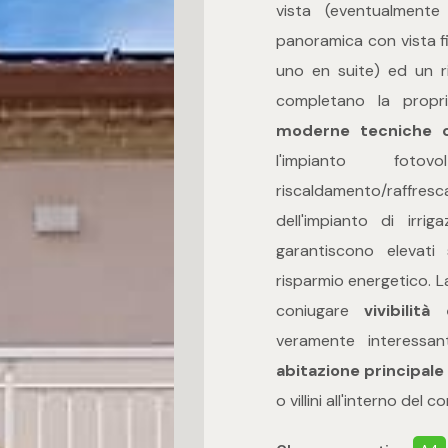
vista (eventualment
panoramica con vista fi
uno en suite) ed un ri
completano la propri
moderne tecniche c
l'impianto foto
riscaldamento/raffre
dell'impianto di irr
garantiscono elevati
risparmio energetico. 
coniugare
vivibilit
veramente interessa
abitazione principale
o villini all'interno del 