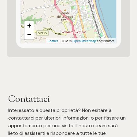
Posto auto/Box
Balcone/Terrazzo
+
−
Leaflet
| OSM ©
OpenStreetMap
contributors
Ascensore
Arredato
Nuova costruzione
Lusso
Contattaci
Interessato a questa proprietà? Non esitare a
contattarci per ulteriori informazioni o per fissare un
appuntamento per una visita. Il nostro team sarà
lieto di assisterti e rispondere a tutte le tue