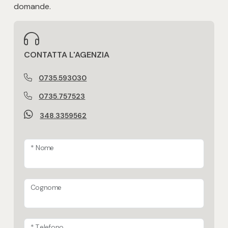
domande.
CONTATTA L'AGENZIA
0735.593030
0735.757523
348.3359562
* Nome
Cognome
* Telefono