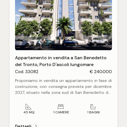
Appartamento in vendita a San Benedetto
del Tronto, Porto D'ascoli lungomare
Cod. 33082
€ 240.000
Proponiamo in vendita un appartamento in fase di
costruzione, con consegna prevista per dicembre
2027, situato nella zona sud di San Benedetto del
Tronto, in 2° fila a solo 50 mt dalla spiaggia e dal
lungomare Rinascimento. Una nuova costruzione di
5 piani dal design moderno ed accattivante, che si
45 MQ
1 CAMERE
1 BAGNI
distingue per le sue ottime e pregiate rifiniture di
alto livello, con classe energetica A+ che garantirà
Dettagli