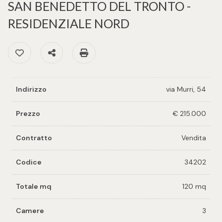
cercare
SAN BENEDETTO DEL TRONTO -
per voi
RESIDENZIALE NORD
Provincia
Richiedi
Preferiti: Cod. 34202
Condividi
Stampa: Cod. 34202
un
Comune
immobile
Valuta e
Indirizzo
via Murri, 54
vendi il
tuo
Prezzo
€ 215.000
immobile
Tipologia
Contratto
Vendita
-
Contattaci
Codice
34202
multiscelta
Totale mq
120 mq
Qualsiasi
Camere
3
Residenziali