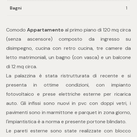
Bagni
1
Commerciali
Comodo
Appartamento
al primo piano di 120 mq circa
Industriali
(senza ascensore) composto da ingresso su
disimpegno, cucina con retro cucina, tre camere da
Terreni
letto matrimoniali, un bagno (con vasca) e un balcone
di 12 mq circa.
Prezzo
La palazzina è stata ristrutturata di recente e si
presenta in ottime condizioni, con impianto
fotovoltaico e prese elettriche esterne per ricarica
auto. Gli infissi sono nuovi in pvc con doppi vetri, i
pavimenti sono in marmittone e parquet in zona giorno,
l'impiantistica è a norma e presente portone blindato.
Le pareti esterne sono state realizzate con blocco
Totale