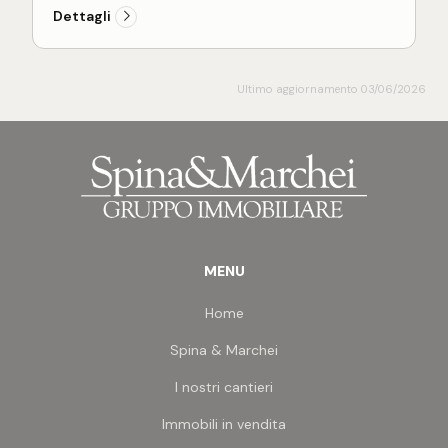
Le condizioni interne sono quelle tipiche
Dettagli
dell'epoca costruttiva: pavimentazione in parquet
naturale, infissi in alluminio con vetro singolo e
impiantistica originale, così come il bagno.
L'appartamento necessita quindi di un intervento
Ultimo aggiornamento 03/06/2026
di ristrutturazione, offrendo però un'ottima base
per una personalizzazione completa secondo le
proprie esigenze.
Inserito in un piccolo contesto di sole due unità
abitative, privo di condominio, l'immobile si trova in
posizione centralissima e a breve distanza dal
mare, comodamente raggiungibile a piedi. Una
soluzione concreta per chi cerca una casa da
MENU
modellare su misura, senza i vincoli e i costi della
gestione condominiale.
Home
Spina & Marchei
I nostri cantieri
Immobili in vendita