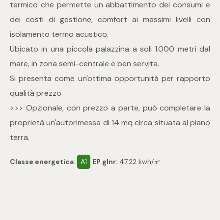
mq
termico che permette un abbattimento dei consumi e
dei costi di gestione, comfort ai massimi livelli con
isolamento termo acustico.
Ubicato in una piccola palazzina a soli 1.000 metri dal
mare, in zona semi-centrale e ben servita.
Si presenta come un'ottima opportunità per rapporto
qualità prezzo.
Locali
>>> Opzionale, con prezzo a parte, può completare la
proprietà un'autorimessa di 14 mq circa situata al piano
Qualsiasi
terra.
1
Classe energetica
:
A1
EP glnr
: 47.22 kwh/㎡
2
3