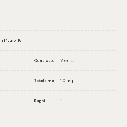
3
tampa: Cod. 34203
n Mauro, 16
Contratto
Vendita
Totale mq
110 mq
Bagni
1