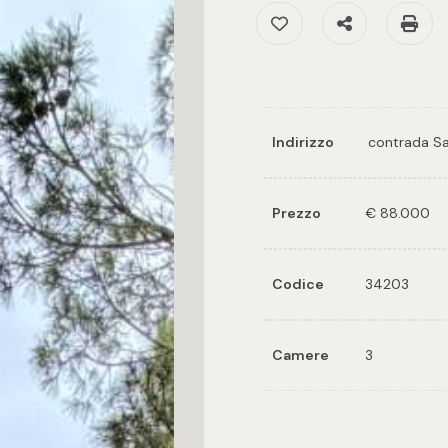
Preferiti: Cod. 3420
Condividi
S
Indirizzo
contrada Sa
Prezzo
€ 88.000
Codice
34203
Camere
3