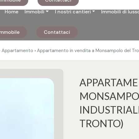
Home
Immobili
I nostri cantieri
Immobili di luss
 immobile
Contattaci
›
›
Appartamento
Appartamento in vendita a Monsampolo del Tr
APPARTAMEN
MONSAMPOL
INDUSTRIAL
TRONTO)