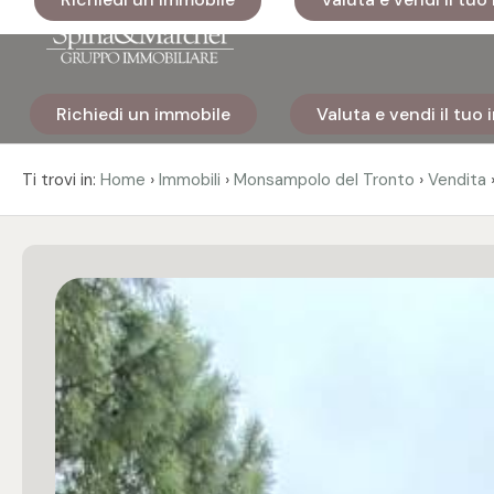
Codice
Richiedi un immobile
Valuta e vendi il tuo
Home
Contratto
›
›
›
Ti trovi in:
Home
Immobili
Monsampolo del Tronto
Vendita
Immobili
Qualsiasi
I nostri
Vendita
cantieri
Affitto
Immobili
di lusso
Scegli
Cosa
dove
facciamo