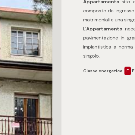
Appartamento
sito a
composto da: ingresso 
matrimoniali e una singo
L'
Appartamento
neces
pavimentazione in gra
impiantistica a norma r
singolo.
Classe energetica
:
F
E