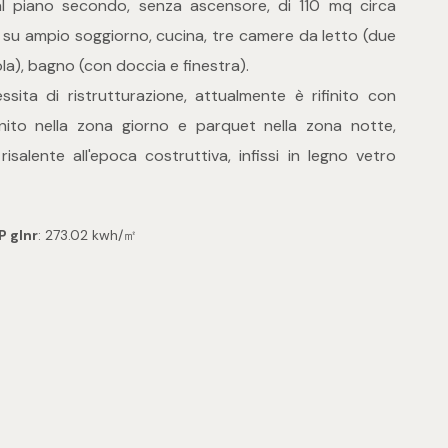
l piano secondo, senza ascensore, di 110 mq circa
su ampio soggiorno, cucina, tre camere da letto (due
la), bagno (con doccia e finestra).
sita di ristrutturazione, attualmente è rifinito con
nito nella zona giorno e parquet nella zona notte,
isalente all'epoca costruttiva, infissi in legno vetro
P glnr
: 273.02 kwh/㎡