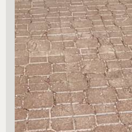
3
4
5
5+
Camere
Qualsiasi
1
2