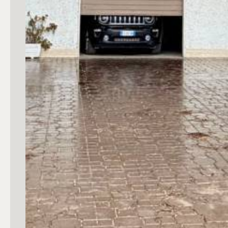
4
5
5+
Bagni
Qualsiasi
1
2