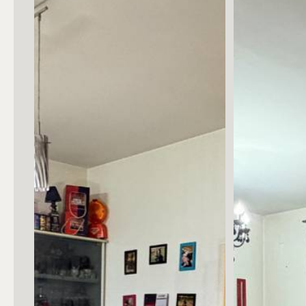
Posto auto/Box
Balcone/Terrazzo
Ascensore
Arredato
Nuova costruzione
Lusso