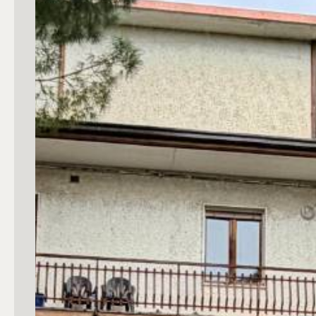
Commerciali
Industriali
Terreni
Prezzo
Totale