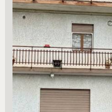
mq
Locali
Qualsiasi
1
2
3