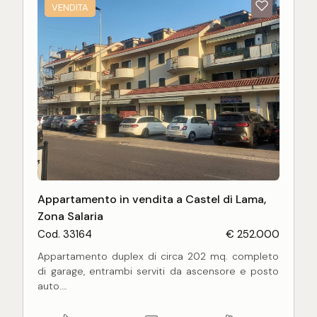
VENDITA
ben distribuiti, risultando una soluzione ideale per
famiglie o per chi ricerca comfort e metrature
generose.
Appartamento in vendita a Castel di Lama,
Zona Salaria
Cod. 33164
€ 252.000
Appartamento duplex di circa 202 mq. completo
di garage, entrambi serviti da ascensore e posto
auto.
La proprietà è caratterizzata da un appartamento
al piano 2 e collegato a una mansarda al piano 3