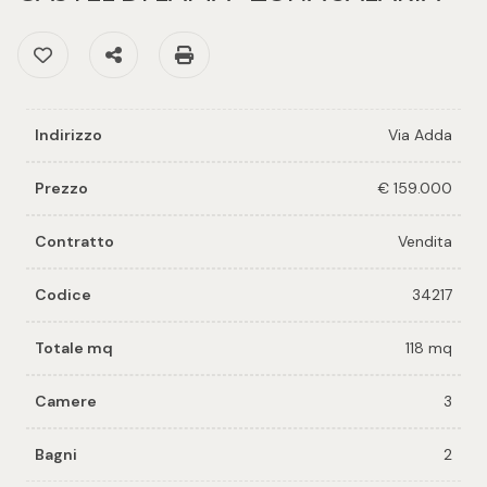
cercare
per voi
Preferiti: Cod. 34217
Condividi
Stampa: Cod. 34217
Provincia
Richiedi
un
Comune
immobile
Indirizzo
Via Adda
Prezzo
€ 159.000
Valuta e
vendi il
Contratto
Vendita
tuo
immobile
Codice
34217
Tipologia
-
Contattaci
Totale mq
118 mq
multiscelta
Camere
3
Qualsiasi
Bagni
2
Residenziali