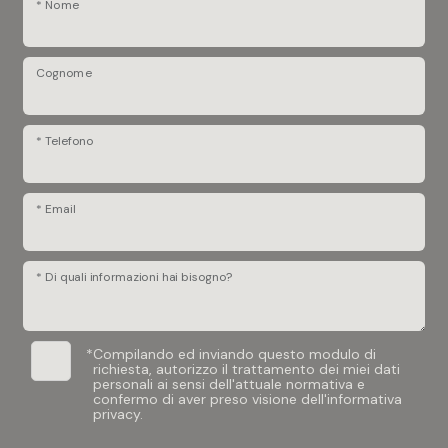
* Nome
Cognome
* Telefono
* Email
* Di quali informazioni hai bisogno?
*
Compilando ed inviando questo modulo di
richiesta, autorizzo il trattamento dei miei dati
personali ai sensi dell'attuale normativa e
confermo di aver preso visione dell'informativa
privacy.