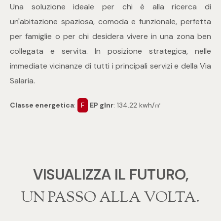
mq
Una soluzione ideale per chi è alla ricerca di
un'abitazione spaziosa, comoda e funzionale, perfetta
per famiglie o per chi desidera vivere in una zona ben
collegata e servita. In posizione strategica, nelle
immediate vicinanze di tutti i principali servizi e della Via
Salaria.
Locali
Classe energetica
:
F
EP glnr
: 134.22 kwh/㎡
Qualsiasi
1
VISUALIZZA IL FUTURO,
2
‍‍UN PASSO ALLA VOLTA.
3