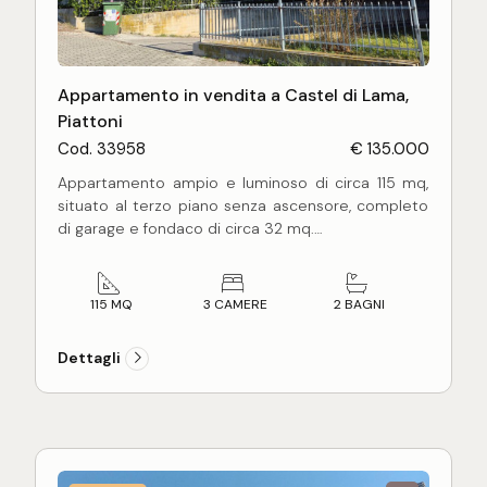
Appartamento in vendita a Castel di Lama,
Piattoni
Cod. 33958
€ 135.000
Appartamento ampio e luminoso di circa 115 mq,
situato al terzo piano senza ascensore, completo
di garage e fondaco di circa 32 mq.
L'unità immobiliare si compone di ingresso su
soggiorno, cucina abitabile, disimpegno, 3 camere
da letto (due matrimoniali e una singola), 2 bagni
115 MQ
3 CAMERE
2 BAGNI
(finestrati e dotati di vasca e doccia).
L'immobile si presenta in buone condizioni
Dettagli
manutentive ed è immediatamente abitabile. Le
finiture comprendono pavimentazione in gres
porcellanato nella zona giorno, parquet nella zona
notte e infissi con doppio vetro.
Grazie alla favorevole esposizione, l'appartamento
gode di ottima luminosità e di spazi interni ampi e