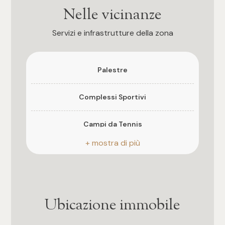
3
Si
Nelle vicinanze
4
Anno di costruzione
Servizi e infrastrutture della zona
1995
5
Stato attuale
Palestre
Libero al rogito
5+
Complessi Sportivi
Esposizione
sud/est/nord
Camere
Campi da Tennis
Balconi
Pista ciclabile
Qualsiasi
Presente, 18 mq
Parco giochi
1
Cucina
Abitabile
Ubicazione immobile
Stazione Ferroviaria
2
Box