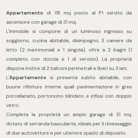
Appartamento
di 118 mq posto al P1 servito da
Commerciali
ascensore con garage di 31 mq.
L'immobile si compone di un luminoso ingresso su
Industriali
soggiorno, cucina abitabile, disimpegno, 3 camere da
letto (2 matrimoniali e 1 singola), oltre a 2 bagni (1
Terreni
completo con doccia e 1 di servizio). La proprietà
dispone inoltre di 2 balconi perimetrali e liberi su 3 lati.
Prezzo
L'
Appartamento
si presenta subito abitabile, con
buone rifiniture interne quali pavimentazione in gres
porcellanato, portoncino blindato e infissi con doppio
vetro.
Completa la proprietà un ampio garage di 31 mq,
dotato di serranda basculante, ideale per il rimessaggio
Totale
di due autovetture e per ulteriore spazio di deposito.