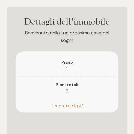
4
Dettagli dell'immobile
5
Benvenuto nella tua prossima casa dei
sogni!
5+
Piano
Bagni
1
Qualsiasi
Piani totali
2
1
Riscaldamento
Autonomo
2
Ascensore