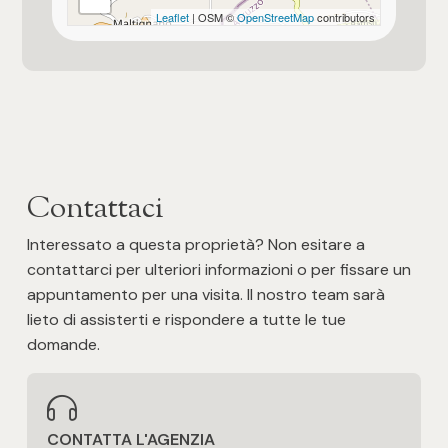
★★★
Leaflet
| OSM ©
OpenStreetMap
contributors
Posto auto/Box
Finiture interne
Balcone/Terrazzo
★★★
Ascensore
Qualità contesto e luogo
★★★
Arredato
Contattaci
Bagno principale con
Doccia
Interessato a questa proprietà? Non esitare a
Nuova costruzione
contattarci per ulteriori informazioni o per fissare un
Bagno secondario con
appuntamento per una visita. Il nostro team sarà
Lusso
Sanitari Standard
lieto di assisterti e rispondere a tutte le tue
domande.
Pavim. Reparto Giorno
Monocottura / gres porcellanato
CONTATTA L'AGENZIA
Pavim. Reparto Notte