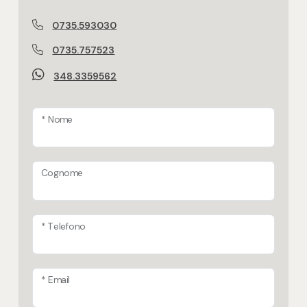
Monocottura / gres porcellanato
0735.593030
Tipo serranda garage
0735.757523
Basculante manuale
348.3359562
Balcone abitabile
* Nome
Portone Blindato
Immobile idoneo per più nuclei familiari
Cognome
per 2 famiglie
Impianto di riscaldamento a norma
* Telefono
* Email