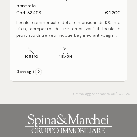
centrale
Cod. 33493
€ 1.200
Locale commerciale delle dimensioni di 105 mq
circa, composto da tre ampi vani, il locale è
provvisto di tre vetrine, due bagni ed anti-bagni.
L'immobile si trova in buono stato conservativo,
con pavimentazione in ceramica.
Ottima posizione con la vetrina principale che
105 MQ
1 BAGNI
affaccia su strada.
Possibilità di prendere il locale frazionato, il primo
Dettagli
locale è di 30 mq circa a 500 euro mensili, il
secondo locale è di circa 75 mq circa a 700 euro
mensili.
Ultimo aggiornamento 08/07/2026