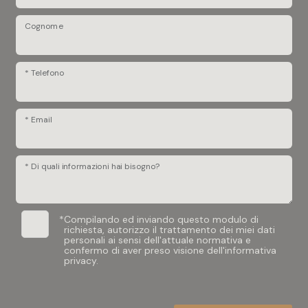
Cognome
* Telefono
* Email
* Di quali informazioni hai bisogno?
*
Compilando ed inviando questo modulo di
richiesta, autorizzo il trattamento dei miei dati
personali ai sensi dell'attuale normativa e
confermo di aver preso visione dell'informativa
privacy.