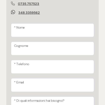
0735.757523
348.3359562
* Nome
Cognome
* Telefono
* Email
* Di quali informazioni hai bisogno?