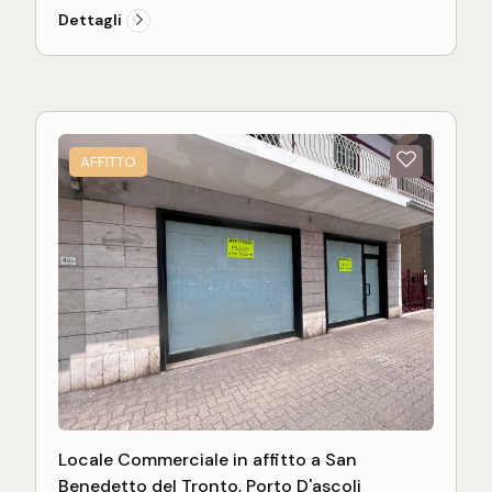
riammodernamento interno.
Dettagli
Buona posizione su strada ad alta densità di
transito carrabile.
AFFITTO
Locale Commerciale in affitto a San
Benedetto del Tronto, Porto D'ascoli