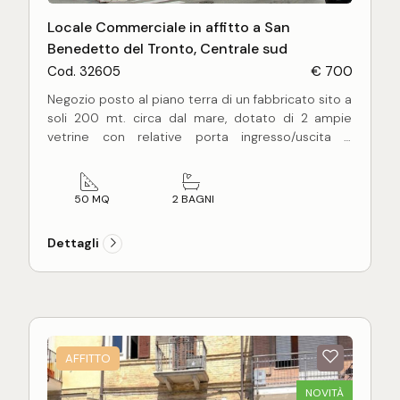
Locale Commerciale in affitto a San
Benedetto del Tronto, Centrale sud
Cod. 32605
€ 700
Negozio posto al piano terra di un fabbricato sito a
soli 200 mt. circa dal mare, dotato di 2 ampie
vetrine con relative porta ingresso/uscita e
composto da due vani, due bagni e locale
ripostiglio in discrete condizioni generali.
Posizionato fronte strada con altissimo passaggio
50 MQ
2 BAGNI
pedonale e veicolare e a poca distanza dal mare il
locale commerciale si presta a qualsiasi tipo di
Dettagli
attività oppure ufficio/studio.
AFFITTO
NOVITÀ