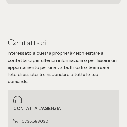
Posto auto/Box
Balcone/Terrazzo
Ascensore
Contattaci
Interessato a questa proprietà? Non esitare a
Arredato
contattarci per ulteriori informazioni o per fissare un
appuntamento per una visita. Il nostro team sarà
Nuova costruzione
lieto di assisterti e rispondere a tutte le tue
domande.
Lusso
CONTATTA L'AGENZIA
0735.593030