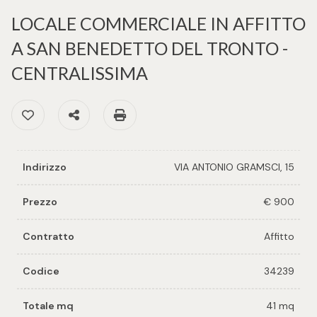
cercare
per voi
LOCALE COMMERCIALE IN AFFITTO
Provincia
A SAN BENEDETTO DEL TRONTO -
Richiedi
CENTRALISSIMA
un
Comune
immobile
Preferiti: Cod. 34239
Condividi
Stampa: Cod. 34239
Valuta e
vendi il
tuo
Indirizzo
VIA ANTONIO GRAMSCI, 15
immobile
Tipologia
Prezzo
€ 900
-
Contattaci
multiscelta
Contratto
Affitto
Codice
34239
Qualsiasi
Totale mq
41 mq
Residenziali