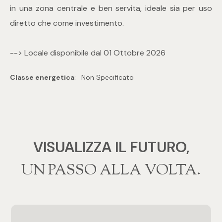
mq
in una zona centrale e ben servita, ideale sia per uso
diretto che come investimento.
--> Locale disponibile dal 01 Ottobre 2026
Classe energetica
:
Non Specificato
Locali
Qualsiasi
VISUALIZZA IL FUTURO,
1
‍‍UN PASSO ALLA VOLTA.
2
3