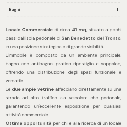
Bagni
1
Commerciali
Locale Commerciale
di circa
41 mq
, situato a pochi
Industriali
passi dall'isola pedonale di
San Benedetto del Tronto
,
in una posizione strategica e di grande visibilità.
Terreni
L'immobile è composto da un ambiente principale,
bagno con antibagno, pratico ripostiglio e soppalco,
Prezzo
offrendo una distribuzione degli spazi funzionale e
versatile.
Le
due ampie vetrine
affacciano direttamente su una
strada ad alto traffico sia veicolare che pedonale,
garantendo un'eccellente esposizione per qualsiasi
attività commerciale.
Totale
Ottima opportunità
per chi è alla ricerca di un locale