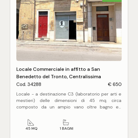
Locale Commerciale in affitto a San
Benedetto del Tronto, Centralissima
Cod. 34288
€ 650
Locale - a destinazione C3 (laboratorio per arti e
mestieri) delle dimensioni di 45 mq. circa
composto da un ampio vano oltre bagno ed
antibagno.
Il locale - fornito di vetrina di ingresso con affaccio
diretto su Via Gino Moretti - si presenta in medio
45 MQ
1 BAGNI
stato di conservazione e necessità di opere di