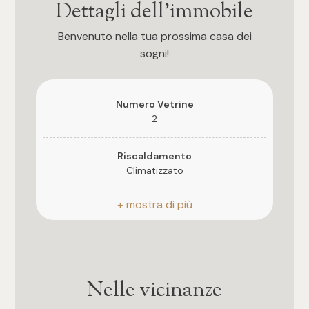
Dettagli dell'immobile
4
Benvenuto nella tua prossima casa dei
sogni!
5
5+
Numero Vetrine
2
Bagni
Riscaldamento
Climatizzato
Qualsiasi
Posizione
Centrale
1
Bagni
2
a Norma
Nelle vicinanze