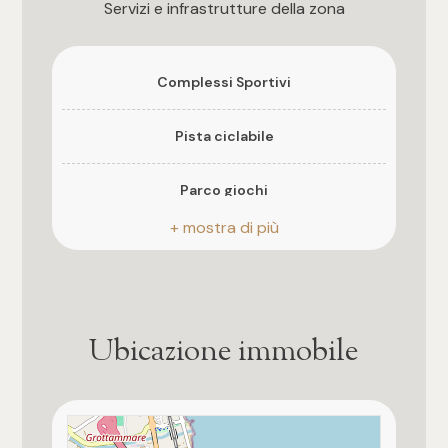
3
Servizi e infrastrutture della zona
4
Complessi Sportivi
5
Pista ciclabile
5+
Parco giochi
Stazione Ferroviaria
Camere
Fermata autobus di linea
Qualsiasi
Ubicazione immobile
1
2