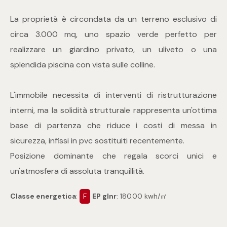
4
La proprietà è circondata da un terreno esclusivo di
circa 3.000 mq, uno spazio verde perfetto per
5
realizzare un giardino privato, un uliveto o una
splendida piscina con vista sulle colline.
5+
L'immobile necessita di interventi di ristrutturazione
interni, ma la solidità strutturale rappresenta un'ottima
Bagni
base di partenza che riduce i costi di messa in
sicurezza, infissi in pvc sostituiti recentemente.
Qualsiasi
Posizione dominante che regala scorci unici e
1
un'atmosfera di assoluta tranquillità.
Classe energetica
:
F
EP glnr
: 180.00 kwh/㎡
2