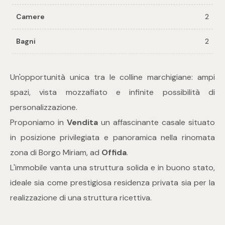
Camere
2
Commerciali
Bagni
2
Industriali
Un'opportunità unica tra le colline marchigiane: ampi
Terreni
spazi, vista mozzafiato e infinite possibilità di
personalizzazione.
Proponiamo in
Vendita
un affascinante casale situato
Prezzo
in posizione privilegiata e panoramica nella rinomata
zona di Borgo Miriam, ad
Offida
.
L'immobile vanta una struttura solida e in buono stato,
ideale sia come prestigiosa residenza privata sia per la
realizzazione di una struttura ricettiva.
Totale