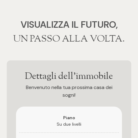
3
4
VISUALIZZA IL FUTURO,
‍‍UN PASSO ALLA VOLTA.
5
5+
Dettagli dell'immobile
Camere
Benvenuto nella tua prossima casa dei
Qualsiasi
sogni!
1
Piano
Su due livelli
2