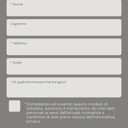
* Nome
Cognome
* Telefono
* Email
* Di quali informazioni hai bisogno?
*
Compilando ed inviando questo modulo di
richiesta, autorizzo il trattamento dei miei dati
personali ai sensi dell'attuale normativa e
confermo di aver preso visione dell'informativa
privacy.