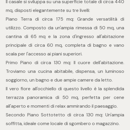
Il casale si sviluppa su una superficie totale di circa 440
mq
mq, disposti elegantemente su tre livelli:
Piano Terra di circa 175 mq: Grande versatilità di
utilizzo. Composto da un'ampia rimessa di 50 mq, una
cantina di 65 mq e la zona d'ingresso all'abitazione
principale di circa 60 mq, completa di bagno e vano
scala per l'accesso ai piani superiori.
Locali
Primo Piano di circa 130 mq: Il cuore dell'abitazione.
Troviamo una cucina abitabile, dispensa, un luminoso
Qualsiasi
soggiorno, un bagno e due ampie camere da letto.
Il vero fiore all'occhiello di questo livello è la splendida
1
terrazza panoramica di 50 mq, perfetta per cene
all'aperto e momenti di relax ammirando il paesaggio.
2
Secondo Piano Sottotetto di circa 130 mq: Un'ampia
soffitta, ideale come locale di sgombero o magazzino.
3