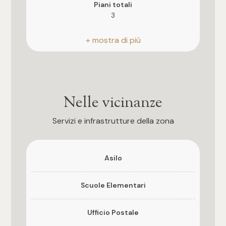
Piani totali
3
3
Riscaldamento
4
Autonomo
5
Anno di costruzione
1962
Nelle vicinanze
5+
Stato attuale
Servizi e infrastrutture della zona
Libero al rogito
Altre
opzioni
Terrazzo
Asilo
-
Presente, 50 mq
multiscelta
Scuole Elementari
Giardino
Privato
Giardino
Ufficio Postale