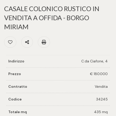
cercare
per voi
CASALE COLONICO RUSTICO IN
Provincia
VENDITA A OFFIDA - BORGO
Richiedi
MIRIAM
un
Comune
immobile
Preferiti: Cod. 34245
Condividi
Stampa: Cod. 34245
Valuta e
vendi il
tuo
Indirizzo
C.da Ciafone, 4
immobile
Tipologia
Prezzo
€ 180.000
-
Contattaci
multiscelta
Contratto
Vendita
Codice
34245
Qualsiasi
Totale mq
435 mq
Residenziali