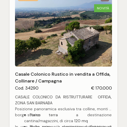
NOVITÀ
Casale Colonico Rustico in vendita a Offida,
Collinare / Campagna
Cod. 34290
€ 170.000
CASALE COLONICO DA RISTRUTTURARE  OFFIDA,
ZONA SAN BARNABA
Posizione panoramica esclusiva tra colline, monti e
borgo storico
Piano terra
 a destinazione
cantina/magazzini, di circa
120 mq
In una delle zone più suggestive dell'entroterra
Piano primo
 a destinazione abitativa, di