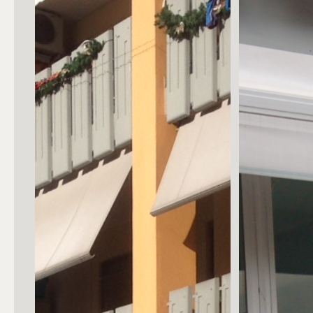
Posto auto/Box
Balcone/Terrazzo
Ascensore
Arredato
Nuova costruzione
Lusso