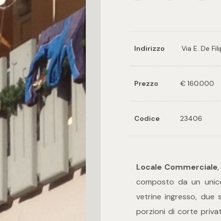
Indirizzo
Via E. De Fil
Prezzo
€ 160.000
Codice
23406
Locale Commerciale
,
composto da un unico 
vetrine ingresso, due 
porzioni di corte priva