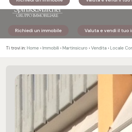
Codice
Richiedi un immobile
Valuta e vendi il tuo
Home
Contratto
›
›
›
›
Ti trovi in:
Home
Immobili
Martinsicuro
Vendita
Locale Co
Immobili
Qualsiasi
I nostri
Vendita
cantieri
Affitto
Immobili
di lusso
Scegli
Cosa
dove
facciamo