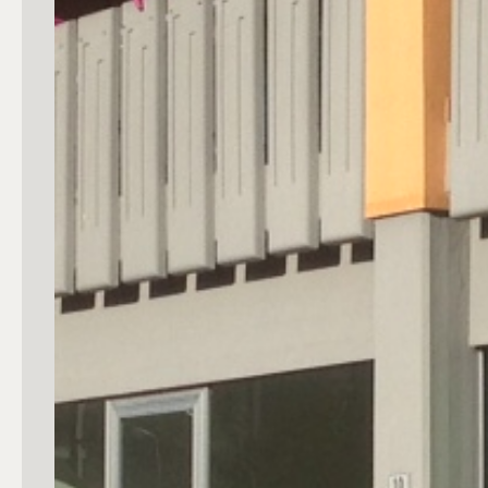
mq
Locali
Qualsiasi
1
2
3