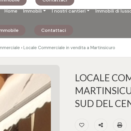
Home
Immobili
I nostri cantieri
Immobili di luss
 immobile
Contattaci
›
mmerciale
Locale Commerciale in vendita a Martinsicuro
LOCALE COM
MARTINSICU
SUD DEL CE
Preferiti: Cod. 2340
Condividi
S