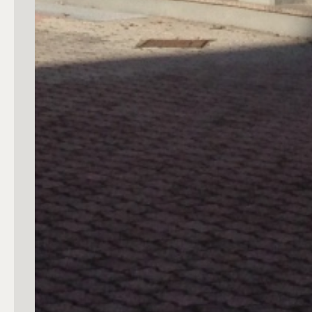
3
4
5
5+
Camere
Qualsiasi
1
2