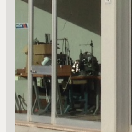
4
5
5+
Bagni
Qualsiasi
1
2