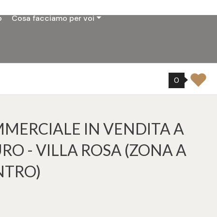
o
Cosa facciamo per voi
0
MERCIALE IN VENDITA A
RO - VILLA ROSA (ZONA A
NTRO)
6
tampa: Cod. 23406