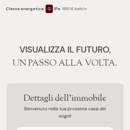
3
Classe energetica
:
G
IPe
: 166.14 kwh/㎡
4
5
VISUALIZZA IL FUTURO,
5+
‍‍UN PASSO ALLA VOLTA.
Camere
Qualsiasi
Dettagli dell'immobile
1
Benvenuto nella tua prossima casa dei
sogni!
2