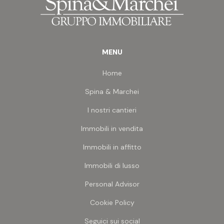
Grazie alla posizione strategica, non distante dal
centro cittadino e ben servita, questa soluzione
rappresenta un'eccellente opportunità per
imprese e investitori, ideale per la realizzazione di
MENU
nuovi appartamenti residenziali o per un
intervento di riqualificazione immobiliare.
Home
Spina & Marchei
I nostri cantieri
Immobili in vendita
Immobili in affitto
Immobili di lusso
Personal Advisor
Cookie Policy
Seguici sui social