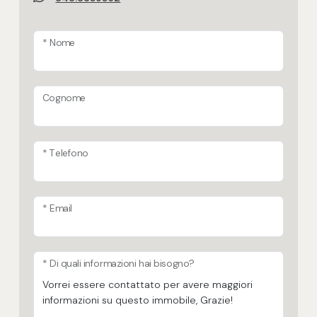
Verde allestito
* Nome
Vista panoramica
Immobile idoneo per più nuclei familiari
Cognome
per 1 famiglia
* Telefono
* Email
* Di quali informazioni hai bisogno?