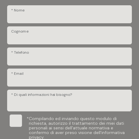
* Nome
Cognome
* Telefono
* Email
* Di quali informazioni hai bisogno?
*
Compilando ed inviando questo modulo di
richiesta, autorizzo il trattamento dei miei dati
personali ai sensi dell'attuale normativa e
confermo di aver preso visione dell'informativa
privacy.